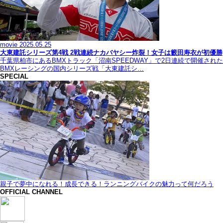
movie
2025.05.25
大東建託シリーズ第4戦 2戦連続ナカバヤシー炸裂！女子は籔田寿衣が初優勝
千葉県柏市にあるBMXトラック「沼南SPEEDWAY」で2日連続で開催された
BMXレーシングの国内シリーズ戦「大東建託シ…
SPECIAL
親子で夢中になれる！成長できる！ランニングバイクの魅力って何だろう
OFFICIAL CHANNEL