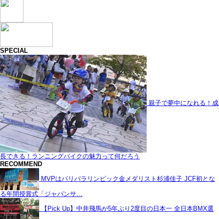
SPECIAL
親子で夢中になれる！成
長できる！ランニングバイクの魅力って何だろう
RECOMMEND
MVPはパリパラリンピック金メダリスト杉浦佳子 JCF初とな
る年間授賞式「ジャパンサ…
【Pick Up】中井飛馬が5年ぶり2度目の日本一 全日本BMX選