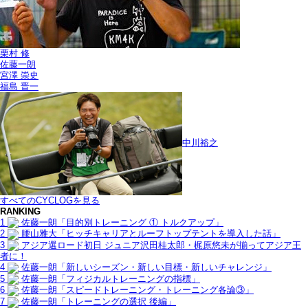
栗村 修
佐藤一朗
宮澤 崇史
福島 晋一
中川裕之
すべてのCYCLOGを見る
RANKING
1
佐藤一朗「目的別トレーニング ① トルクアップ」
2
腰山雅大「ヒッチキャリアとルーフトップテントを導入した話」
3
アジア選ロード初日 ジュニア沢田桂太郎・梶原悠未が揃ってアジア王
者に！
4
佐藤一朗「新しいシーズン・新しい目標・新しいチャレンジ」
5
佐藤一朗「フィジカルトレーニングの指標」
6
佐藤一朗「スピードトレーニング・トレーニング各論③」
7
佐藤一朗「トレーニングの選択 後編」