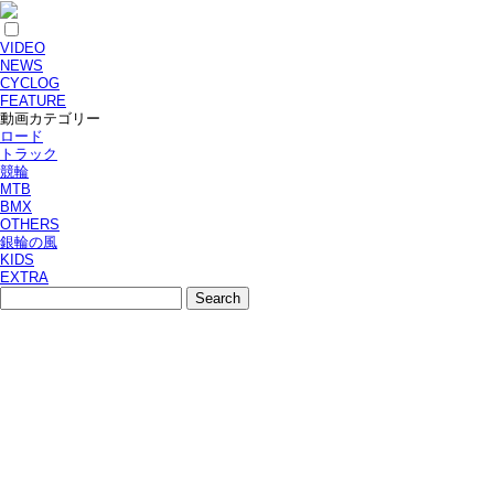
VIDEO
NEWS
CYCLOG
FEATURE
動画カテゴリー
ロード
トラック
競輪
MTB
BMX
OTHERS
銀輪の風
KIDS
EXTRA