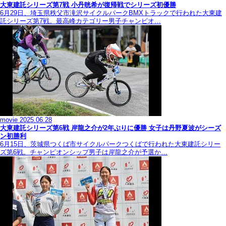
大東建託シリーズ第7戦 ⼩丹晄希が復帰戦でシリーズ初優勝
6月29日、埼玉県秩父市滝沢サイクルパークBMXトラックで行われた大東建
託シリーズ第7戦。最高峰カテゴリー男子チャンピオ…
movie
2025.06.28
大東建託シリーズ第6戦 岸龍之介が2年ぶりに優勝 女子は丹野夏波がシーズ
ン初勝利
6月15日、茨城県つくば市サイクルパークつくばで行われた大東建託シリー
ズ第6戦。チャンピオンシップ男子は岸龍之介が予選か…