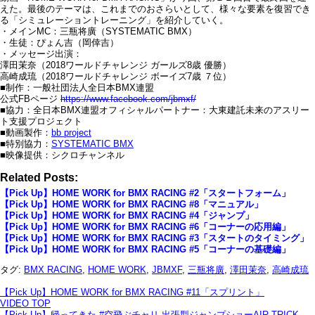
えた。最後のテーマは、これまでのおさらいとして、様々な要素を復習でき
る「シミュレーショントレーニング」を紹介していく。
・メインMC：三瓶将廣（SYSTEMATIC BMX）
・生徒：ぴょん吉（岡倖吉）
・メッセージ出演：
澤田茉奈（2018ワールドチャレンジ ガールズ8歳 優勝）
高崎成琉（2018ワールドチャレンジ ボーイズ7歳 ７位）
■制作：一般社団法人全日本BMX連盟
公式FBページ
https://www.facebook.com/jbmxf/
■協力：全日本BMX連盟オフィシャルパートナー：大東建託未来のアスリー
ト支援プロジェクト
■動画製作：
bb project
■特別協力：
SYSTEMATIC BMX
■映像提供：シクロチャンネル
Related Posts:
【Pick Up】HOME WORK for BMX RACING #2「スタートフォーム」
【Pick Up】HOME WORK for BMX RACING #8「マニュアル」
【Pick Up】HOME WORK for BMX RACING #4「ジャンプ」
【Pick Up】HOME WORK for BMX RACING #6「コーナーの応用編」
【Pick Up】HOME WORK for BMX RACING #3「スタートのタイミング」
【Pick Up】HOME WORK for BMX RACING #5「コーナーの基礎編」
タグ:
BMX RACING
,
HOME WORK
,
JBMXF
,
三瓶将廣
,
澤田茉奈
,
高崎成琉
【Pick Up】HOME WORK for BMX RACING #11「スプリント」
VIDEO TOP
【Pick Up】帰ってきた #空飛ぶチャリ 出張型ジャンプショーAIR TRICK