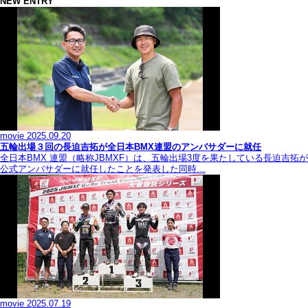
NEW ENTRY
movie
2025.09.20
五輪出場３回の長迫吉拓が全日本BMX連盟のアンバサダーに就任
全日本BMX 連盟（略称JBMXF）は、五輪出場3度を果たしている長迫吉拓が
公式アンバサダーに就任したことを発表した同時…
movie
2025.07.19