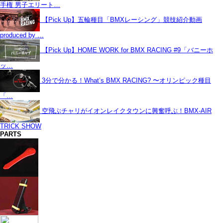
手権 男子エリート…
【Pick Up】五輪種目「BMXレーシング」競技紹介動画
produced by …
【Pick Up】HOME WORK for BMX RACING #9「バニーホ
ッ…
3分で分かる！What’s BMX RACING? 〜オリンピック種目
「…
空飛ぶチャリがイオンレイクタウンに興奮呼ぶ！BMX-AIR
TRICK SHOW
PARTS