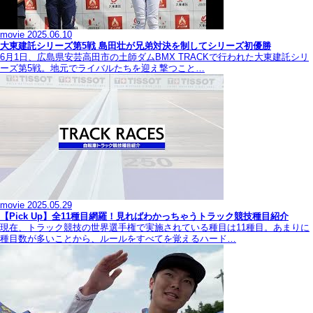
movie
2025.06.10
大東建託シリーズ第5戦 島田壮が兄弟対決を制してシリーズ初優勝
6月1日、広島県安芸高田市の土師ダムBMX TRACKで行われた大東建託シリ
ーズ第5戦。地元でライバルたちを迎え撃つこと…
movie
2025.05.29
【Pick Up】全11種目網羅！見ればわかっちゃうトラック競技種目紹介
現在、トラック競技の世界選手権で実施されている種目は11種目。あまりに
種目数が多いことから、ルールをすべてを覚えるハード…