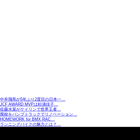
中井飛馬が5年ぶり2度目の日本一…
JCF AWARD MVPは杉浦佳子…
佐藤水菜がケイリンで世界王者…
廃校をパンプトラックでリノベーション…
HOMEWORK for BMX RAC…
ランニングバイクの魅力とは？…