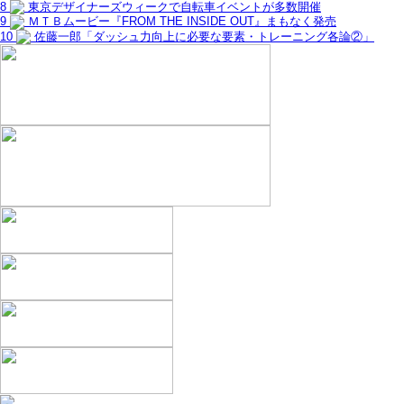
8
東京デザイナーズウィークで自転車イベントが多数開催
9
ＭＴＢムービー『FROM THE INSIDE OUT』まもなく発売
10
佐藤一郎「ダッシュ力向上に必要な要素・トレーニング各論②」