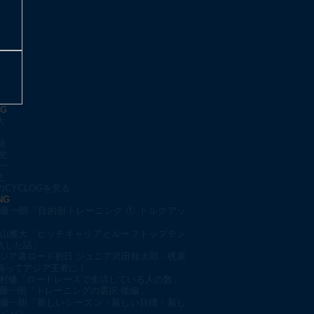
OG
大
朗
史
一
之
CYCLOGを見る
NG
藤一朗「目的別トレーニング ① トルクアッ
山雅大「ヒッチキャリアとルーフトップテン
入した話」
ジア選ロード初日 ジュニア沢田桂太郎・梶原
揃ってアジア王者に！
村修「ロードレースで生活している人の数」
藤一朗「トレーニングの選択 後編」
藤一朗「新しいシーズン・新しい目標・新し
レンジ」