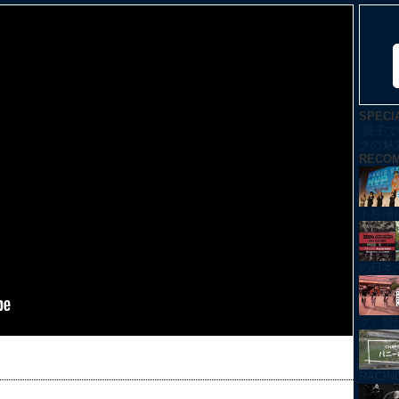
SPECI
親子で
クの魅
RECO
ト杉浦
の日本
グ」競技紹
RACI