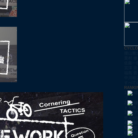
CYCL
腰山雅
栗村 修
佐藤一
宮澤 崇
福島 晋
中川裕
すべての
RANKI
1
佐
プ」
2
腰
トを導
3
ア
悠未が
4
栗
5
佐
6
佐
いチャ