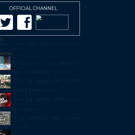
OFFICIAL CHANNEL
AL
夢中になれる！成長できる！ランニングバイ
力って何だろう
MMEND
MVPはパリパラリンピック金メダリス
佳子 JCF初となる年間授賞式「ジャパンサ…
【Pick Up】中井飛馬が5年ぶり2度目
一 全日本BMX選手権 男子エリート…
【Pick Up】五輪種目「BMXレーシン
介動画 produced by …
【Pick Up】HOME WORK for BMX
NG #9「バニーホッ…