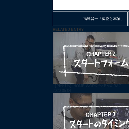
福島晋一「偽物と本物」
RELATED ENTRY
【Pick Up】HOME WORK for BMX RAC...
2020.05.04