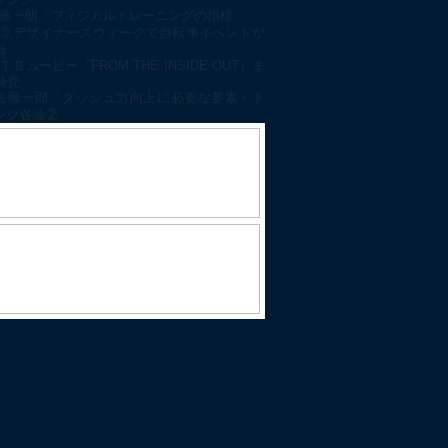
藤一朗「フィジカルトレーニングの指標」
京デザイナーズウィークで自転車イベントが
催
ＴＢムービー『FROM THE INSIDE OUT』ま
発売
佐藤一郎「ダッシュ力向上に必要な要素・ト
ング各論②」