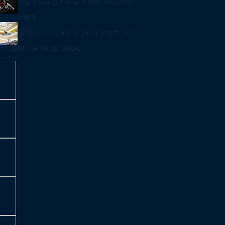
3分で分かる！What’s BMX RACING?
ンピック種目「…
空飛ぶチャリがイオンレイクタウンに
BMX-AIR TRICK SHOW