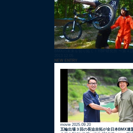
BMXの未来を切り拓く！YBP研究所 〜第４話
2013.12.05
NEW ENTRY
movie
2025.09.20
五輪出場３回の長迫吉拓が全日本BMX連