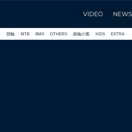
VIDEO
NEWS
ク
競輪
MTB
BMX
OTHERS
銀輪の風
KIDS
EXTRA