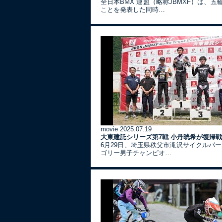
全日本BMX 連盟（略称JBMXF）は、
ことを発表した同時…
movie
2025.07.19
大東建託シリーズ第7戦 ⼩丹晄希が復帰
6月29日、埼玉県秩父市滝沢サイクルパ
ゴリー男子チャンピオ…