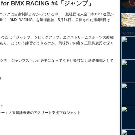
 for BMX RACING #4「ジャンプ」
〜オリ
ニングに自粛制限がかかっている中、一般社団法人全日本BMX連盟が
 for BMX RACING」を毎週配信。5月14日に公開された第4回目は、
興奮呼ぶ！
PARTS
ら、今回は「ジャンプ」をピックアップ。エクストリームスポーツの醍醐
あり、どういう練習ができるのか。興味深い内容を三瓶将廣氏が深く
イク等、ジャンプスキルが必要になってくる他競技にも基礎知識として
X）
f/
ナー：大東建託未来のアスリート支援プロジェクト