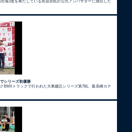
五輪出場3度を果たしている長迫吉拓が公式アンバサダーに就任した
戦でシリーズ初優勝
ークBMXトラックで行われた大東建託シリーズ第7戦。最高峰カテ