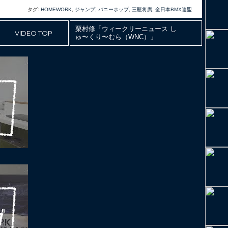
タグ:
HOMEWORK
,
ジャンプ
,
バニーホップ
,
三瓶将廣
,
全日本BMX連盟
栗村修「ウィークリーニュース し
VIDEO TOP
ゅ〜くり〜むら（WNC）」