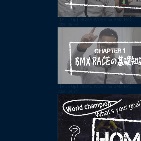
【Pick Up】HOME WORK for BMX RAC...
2020.05.08
【Pick Up】HOME WORK for BMX RAC...
2020.04.24