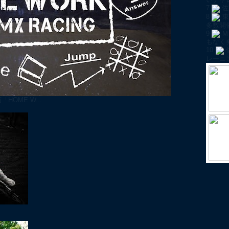
7
佐
8
東
多数開
9
Ｍ
もなく
10
レーニ
OME W...