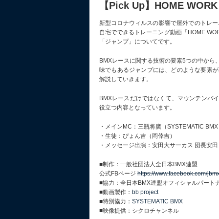
【Pick Up】HOME WORK
新型コロナウィルスの影響で屋外でのトレー
自宅でできるトレーニング動画「HOME WORK
「ジャンプ」についてです。
BMXレースに関する技術の要素5つの中か
味でもあるジャンプには、どのような要素が
解説していきます。
BMXレースだけではなくて、マウンテンバ
役立つ内容となっています。
・メインMC：三瓶将廣（SYSTEMATIC BM
・生徒：ぴょん吉（岡倖吉）
・メッセージ出演：安田大サーカス 団長安田
■制作：一般社団法人全日本BMX連盟
公式FBページ
https://www.facebook.com/jbmx
■協力：全日本BMX連盟オフィシャルパート
■動画製作：
bb project
■特別協力：
SYSTEMATIC BMX
■映像提供：シクロチャンネル