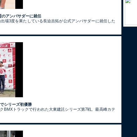
盟のアンバサダーに就任
五輪出場3度を果たしている長迫吉拓が公式アンバサダーに就任した
戦でシリーズ初優勝
ークBMXトラックで行われた大東建託シリーズ第7戦。最高峰カテ