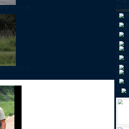
中川裕
すべての
代のチャンピオン...
RANKI
1
佐
プ」
2
腰
トを導
3
佐
いチャ
4
佐
5
ア
悠未が
6
佐
グ各論
7
佐
タイムトライア...
8
東
多数開
9
Ｍ
もなく
10
レーニ