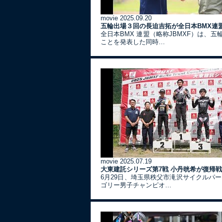
movie
2025.09.20
五輪出場３回の長迫吉拓が全日本BMX連
全日本BMX 連盟（略称JBMXF）は、
ことを発表した同時…
movie
2025.07.19
大東建託シリーズ第7戦 ⼩丹晄希が復帰
6月29日、埼玉県秩父市滝沢サイクルパ
ゴリー男子チャンピオ…