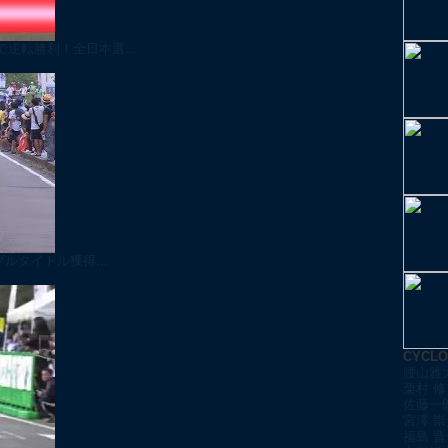
逆転勝利！全日本選...
ルタイトル獲得...
CYCL
腰山雅
栗村 修
佐藤一
宮澤 崇
福島 晋