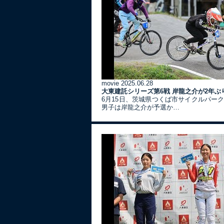
movie
2025.06.28
大東建託シリーズ第6戦 岸龍之介が2年ぶ
6月15日、茨城県つくば市サイクルパー
男子は岸龍之介が予選か…