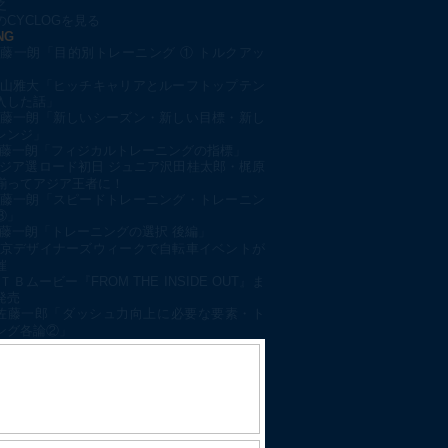
之
CYCLOGを見る
NG
藤一朗「目的別トレーニング ① トルクアッ
山雅大「ヒッチキャリアとルーフトップテン
入した話」
藤一朗「新しいシーズン・新しい目標・新し
レンジ」
藤一朗「フィジカルトレーニングの指標」
ジア選ロード初日 ジュニア沢田桂太郎・梶原
揃ってアジア王者に！
藤一朗「スピードトレーニング・トレーニン
③」
藤一朗「トレーニングの選択 後編」
京デザイナーズウィークで自転車イベントが
催
ＴＢムービー『FROM THE INSIDE OUT』ま
発売
佐藤一郎「ダッシュ力向上に必要な要素・ト
ング各論②」