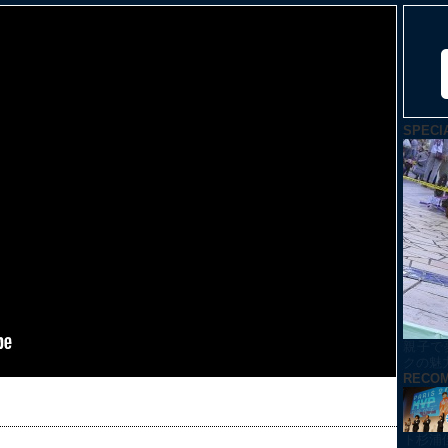
SPECI
親子で
クの魅
RECO
ト杉浦