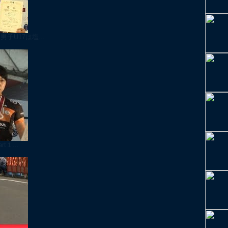
子U17は塩...
１...