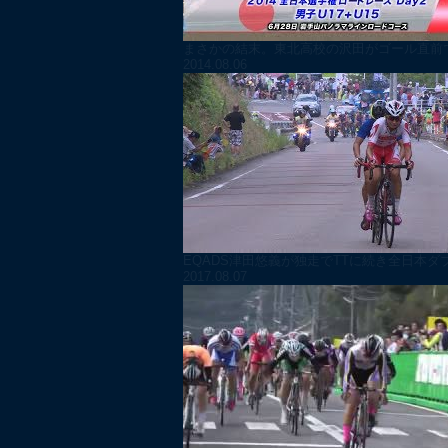
まさかの結末。東北高校の沢田がゴール直前で
2014.08.06
EQADS津田悠義が独走でTTに続き全日本ダブ
2017.08.07