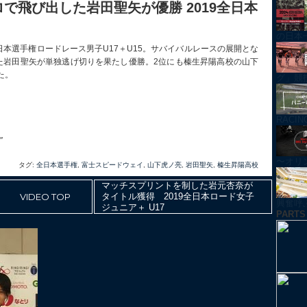
で飛び出した岩田聖矢が優勝 2019全日本
の日本
日本選手権ロードレース男子U17＋U15。サバイバルレースの展開とな
た岩田聖矢が単独逃げ切りを果たし優勝。2位にも榛生昇陽高校の山下
た。
グ」競技紹
RACI
″
〜オリ
タグ:
全日本選手権
,
富士スピードウェイ
,
山下⻁ノ亮
,
岩田聖矢
,
榛生昇陽高校
マッチスプリントを制した岩元杏奈が
VIDEO TOP
タイトル獲得 2019全日本ロード女子
興奮呼ぶ！
ジュニア＋ U17
PARTS