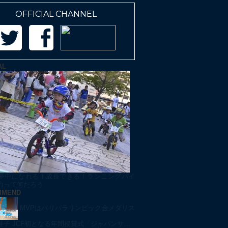
OFFICIAL CHANNEL
AL
夢中になれる！成長できる！ランニングバイ
力って何だろう
MMEND
MVPはパリパラリンピック金メダリス
佳子 JCF初となる年間授賞式「ジャパンサ…