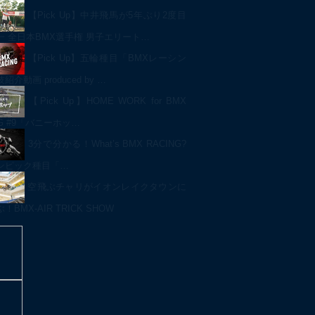
【Pick Up】中井飛馬が5年ぶり2度目
一 全日本BMX選手権 男子エリート…
【Pick Up】五輪種目「BMXレーシン
介動画 produced by …
【Pick Up】HOME WORK for BMX
NG #9「バニーホッ…
3分で分かる！What’s BMX RACING?
ンピック種目「…
空飛ぶチャリがイオンレイクタウンに
BMX-AIR TRICK SHOW