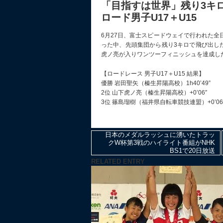
「目指すは世界」残り3キロ
ロード男子U17＋U15
6月27日、富士スピードウェイで行われた全
った中、先頭集団から残り3キロで飛び出し
⻁ノ亮が入りワンツーフィニッシュを達成し
【ロードレース 男子U17＋U15 結果】
優勝 岩田聖矢（榛生昇陽高校）1h40’49”
2位 山下⻁ノ亮（榛生昇陽高校）+0’06″
3位 篠島瑠樹（福井県自転車競技連盟）+0’06
日本のメダルラッシュに湧いたトラッ
クW杯第3戦のハイライト番組がNHK
BS1で20日放送
RELATED ENTRY