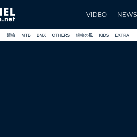
VIDEO
NEWS
ク
競輪
MTB
BMX
OTHERS
銀輪の風
KIDS
EXTRA