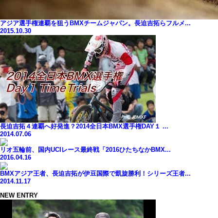
アジア選手権連覇を狙うBMXチームジャパン。長迫吉拓らフルメ...
2015.10.30
長迫吉拓４連覇へ好発進？2014全日本BMX選手権DAY１ ...
2014.07.06
リオ五輪前、国内UCIレース最終戦「2016ひたちなかBMX...
2016.04.16
BMXアジア王者、長迫吉拓が伊豆国際で凱旋勝利！シリーズ王者...
2014.11.17
NEW ENTRY