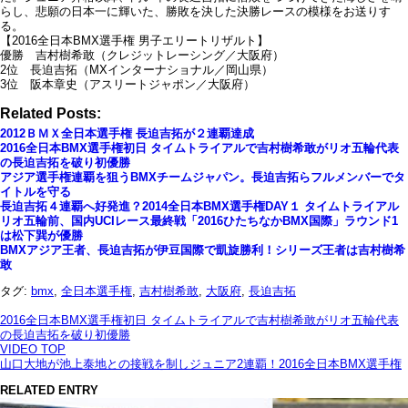
らし、悲願の日本一に輝いた、勝敗を決した決勝レースの模様をお送りす
る。
【2016全日本BMX選手権 男子エリートリザルト】
優勝 吉村樹希敢（クレジットレーシング／大阪府）
2位 長迫吉拓（MXインターナショナル／岡山県）
3位 阪本章史（アスリートジャポン／大阪府）
Related Posts:
2012ＢＭＸ全日本選手権 長迫吉拓が２連覇達成
2016全日本BMX選手権初日 タイムトライアルで吉村樹希敢がリオ五輪代表
の長迫吉拓を破り初優勝
アジア選手権連覇を狙うBMXチームジャパン。長迫吉拓らフルメンバーでタ
イトルを守る
長迫吉拓４連覇へ好発進？2014全日本BMX選手権DAY１ タイムトライアル
リオ五輪前、国内UCIレース最終戦「2016ひたちなかBMX国際」ラウンド1
は松下巽が優勝
BMXアジア王者、長迫吉拓が伊豆国際で凱旋勝利！シリーズ王者は吉村樹希
敢
タグ:
bmx
,
全日本選手権
,
吉村樹希敢
,
大阪府
,
長迫吉拓
2016全日本BMX選手権初日 タイムトライアルで吉村樹希敢がリオ五輪代表
の長迫吉拓を破り初優勝
VIDEO TOP
山口大地が池上泰地との接戦を制しジュニア2連覇！2016全日本BMX選手権
RELATED ENTRY