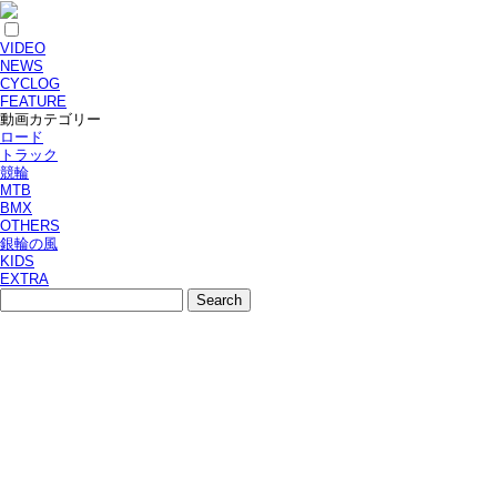
VIDEO
NEWS
CYCLOG
FEATURE
動画カテゴリー
ロード
トラック
競輪
MTB
BMX
OTHERS
銀輪の風
KIDS
EXTRA