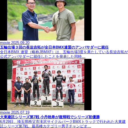
movie
2025.09.20
五輪出場３回の長迫吉拓が全日本BMX連盟のアンバサダーに就任
全日本BMX 連盟（略称JBMXF）は、五輪出場3度を果たしている長迫吉拓が
公式アンバサダーに就任したことを発表した同時…
movie
2025.07.19
大東建託シリーズ第7戦 ⼩丹晄希が復帰戦でシリーズ初優勝
6月29日、埼玉県秩父市滝沢サイクルパークBMXトラックで行われた大東建
託シリーズ第7戦。最高峰カテゴリー男子チャンピオ…