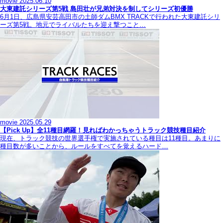
movie
2025.06.10
大東建託シリーズ第5戦 島田壮が兄弟対決を制してシリーズ初優勝
6月1日、広島県安芸高田市の土師ダムBMX TRACKで行われた大東建託シリ
ーズ第5戦。地元でライバルたちを迎え撃つこと…
movie
2025.05.29
【Pick Up】全11種目網羅！見ればわかっちゃうトラック競技種目紹介
現在、トラック競技の世界選手権で実施されている種目は11種目。あまりに
種目数が多いことから、ルールをすべてを覚えるハード…