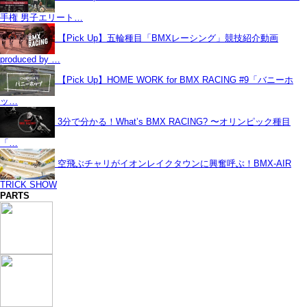
手権 男子エリート…
【Pick Up】五輪種目「BMXレーシング」競技紹介動画
produced by …
【Pick Up】HOME WORK for BMX RACING #9「バニーホ
ッ…
3分で分かる！What’s BMX RACING? 〜オリンピック種目
「…
空飛ぶチャリがイオンレイクタウンに興奮呼ぶ！BMX-AIR
TRICK SHOW
PARTS