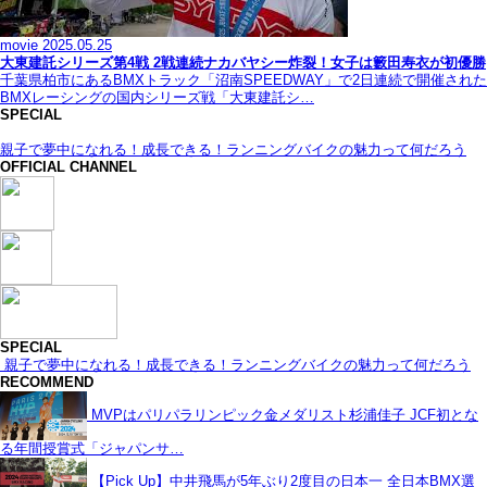
movie
2025.05.25
大東建託シリーズ第4戦 2戦連続ナカバヤシー炸裂！女子は籔田寿衣が初優勝
千葉県柏市にあるBMXトラック「沼南SPEEDWAY」で2日連続で開催された
BMXレーシングの国内シリーズ戦「大東建託シ…
SPECIAL
親子で夢中になれる！成長できる！ランニングバイクの魅力って何だろう
OFFICIAL CHANNEL
SPECIAL
親子で夢中になれる！成長できる！ランニングバイクの魅力って何だろう
RECOMMEND
MVPはパリパラリンピック金メダリスト杉浦佳子 JCF初とな
る年間授賞式「ジャパンサ…
【Pick Up】中井飛馬が5年ぶり2度目の日本一 全日本BMX選