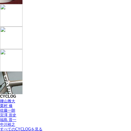
CYCLOG
腰山雅大
栗村 修
佐藤一朗
宮澤 崇史
福島 晋一
中川裕之
すべてのCYCLOGを見る