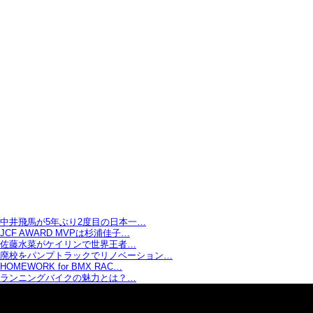
中井飛馬が5年ぶり2度目の日本一…
JCF AWARD MVPは杉浦佳子…
佐藤水菜がケイリンで世界王者…
廃校をパンプトラックでリノベーション…
HOMEWORK for BMX RAC…
ランニングバイクの魅力とは？…