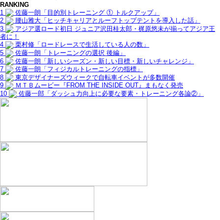
RANKING
1
佐藤一朗「目的別トレーニング ① トルクアップ」
2
腰山雅大「ヒッチキャリアとルーフトップテントを導入した話」
3
アジア選ロード初日 ジュニア沢田桂太郎・梶原悠未が揃ってアジア王
者に！
4
栗村修「ロードレースで生活している人の数」
5
佐藤一朗「トレーニングの選択 後編」
6
佐藤一朗「新しいシーズン・新しい目標・新しいチャレンジ」
7
佐藤一朗「フィジカルトレーニングの指標」
8
東京デザイナーズウィークで自転車イベントが多数開催
9
ＭＴＢムービー『FROM THE INSIDE OUT』まもなく発売
10
佐藤一郎「ダッシュ力向上に必要な要素・トレーニング各論②」