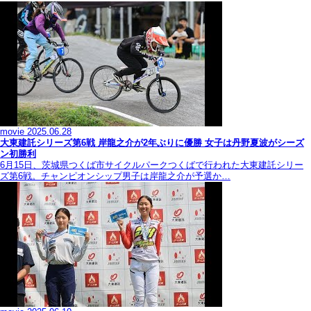
movie
2025.06.28
大東建託シリーズ第6戦 岸龍之介が2年ぶりに優勝 女子は丹野夏波がシーズ
ン初勝利
6月15日、茨城県つくば市サイクルパークつくばで行われた大東建託シリー
ズ第6戦。チャンピオンシップ男子は岸龍之介が予選か…