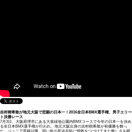
吉村樹希敢が地元大阪で悲願の日本一！2016全日本BMX選手権、男子エリー
ト決勝レース
7月3日、大阪府堺市にある大泉緑地公園内BMXコースで今年の日本一を決め
る全日本BMX選手権が行われ、地元大阪出身の吉村樹希敢が初優勝を飾っ
た。ジュニア昇格以降、同い年の長迫吉拓に惜敗をつづけてきた悔しさを晴