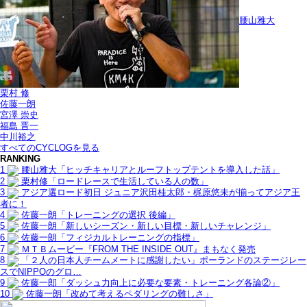
腰山雅大
栗村 修
佐藤一朗
宮澤 崇史
福島 晋一
中川裕之
すべてのCYCLOGを見る
RANKING
1
腰山雅大「ヒッチキャリアとルーフトップテントを導入した話」
2
栗村修「ロードレースで生活している人の数」
3
アジア選ロード初日 ジュニア沢田桂太郎・梶原悠未が揃ってアジア王
者に！
4
佐藤一朗「トレーニングの選択 後編」
5
佐藤一朗「新しいシーズン・新しい目標・新しいチャレンジ」
6
佐藤一朗「フィジカルトレーニングの指標」
7
ＭＴＢムービー『FROM THE INSIDE OUT』まもなく発売
8
「２人の日本人チームメートに感謝したい」ポーランドのステージレー
スでNIPPOのグロ…
9
佐藤一郎「ダッシュ力向上に必要な要素・トレーニング各論②」
10
佐藤一朗「改めて考えるペダリングの難しさ」