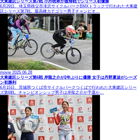
大東建託シリーズ第7戦 ⼩丹晄希が復帰戦でシリーズ初優勝
6月29日、埼玉県秩父市滝沢サイクルパークBMXトラックで行われた大東建
託シリーズ第7戦。最高峰カテゴリー男子チャンピオ…
movie
2025.06.28
大東建託シリーズ第6戦 岸龍之介が2年ぶりに優勝 女子は丹野夏波がシーズ
ン初勝利
6月15日、茨城県つくば市サイクルパークつくばで行われた大東建託シリー
ズ第6戦。チャンピオンシップ男子は岸龍之介が予選か…