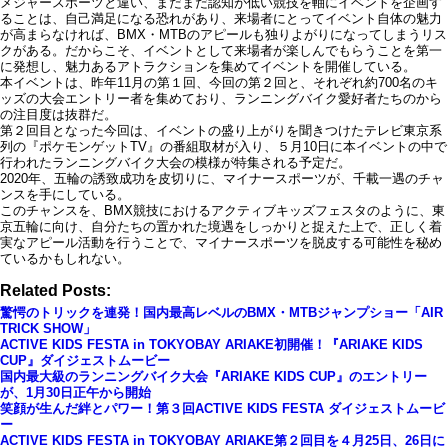
メジャースポーツと違い、まだまだ認知が低い競技を軸にイベントを企画す
ることは、自己満足になる恐れがあり、来場者にとってイベント自体の魅力
が高まらなければ、BMX・MTBのアピールも独りよがりになってしまうリス
クがある。だからこそ、イベントとして来場者が楽しんでもらうことを第一
に発想し、魅力あるアトラクションを集めてイベントを開催している。
本イベントは、昨年11月の第１回、今回の第２回と、それぞれ約700名のキ
ッズの大会エントリー者を集めており、ランニングバイク愛好者たちのから
の注目度は抜群だ。
第２回目となった今回は、イベントの盛り上がりを聞きつけたテレビ東京系
列の『ポケモンゲットTV』の番組取材が入り、５月10日に本イベントの中で
行われたランニングバイク大会の模様が特集される予定だ。
2020年、五輪の誘致成功を皮切りに、マイナースポーツが、千載一遇のチャ
ンスを手にしている。
このチャンスを、BMX競技におけるアクティブキッズフェスタのように、東
京五輪に向け、自分たちの置かれた境遇をしっかりと捉えた上で、正しく着
実なアピール活動を行うことで、マイナースポーツを脱皮する可能性を秘め
ているかもしれない。
Related Posts:
驚愕のトリックを連発！国内最高レベルのBMX・MTBジャンプショー「AIR
TRICK SHOW」
ACTIVE KIDS FESTA in TOKYOBAY ARIAKE初開催！『ARIAKE KIDS
CUP』ダイジェストムービー
国内最大級のランニングバイク大会『ARIAKE KIDS CUP』のエントリー
が、1月30日正午から開始
笑顔が生んだ絆とパワー！第３回ACTIVE KIDS FESTA ダイジェストムービ
ー
ACTIVE KIDS FESTA in TOKYOBAY ARIAKE第２回目を４月25日、26日に