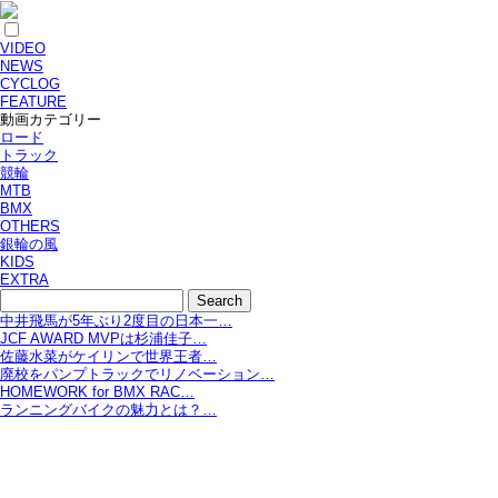
VIDEO
NEWS
CYCLOG
FEATURE
動画カテゴリー
ロード
トラック
競輪
MTB
BMX
OTHERS
銀輪の風
KIDS
EXTRA
中井飛馬が5年ぶり2度目の日本一…
JCF AWARD MVPは杉浦佳子…
佐藤水菜がケイリンで世界王者…
廃校をパンプトラックでリノベーション…
HOMEWORK for BMX RAC…
ランニングバイクの魅力とは？…