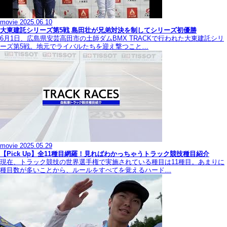
movie
2025.06.10
大東建託シリーズ第5戦 島田壮が兄弟対決を制してシリーズ初優勝
6月1日、広島県安芸高田市の土師ダムBMX TRACKで行われた大東建託シリ
ーズ第5戦。地元でライバルたちを迎え撃つこと…
movie
2025.05.29
【Pick Up】全11種目網羅！見ればわかっちゃうトラック競技種目紹介
現在、トラック競技の世界選手権で実施されている種目は11種目。あまりに
種目数が多いことから、ルールをすべてを覚えるハード…