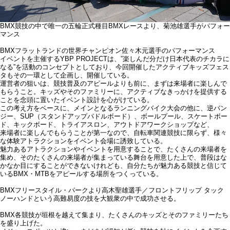
BMX競技の中で唯一の五輪正式種目BMXレースより、菊池雄選手がパフォー
マンス
BMXフラットランドの世界チャンピオン佐々木元選手のパフォーマンス
イベントを主催するYBP PROJECTは、”楽しんだ分だけ日本代表のチカラに
なる”を活動のコンセプトとしており、今回開催したアクティブキッズフェス
タもその一環として企画し、開催している。
運営者の狙いは、競技普及のアピールよりも前に、まずは来場者に楽しんで
もらうこと。キッズやそのファミリーに、アクティブなきっかけを提供する
ことを念頭に置いたイベント設計を心がけている。
この考え方をベースに、メインとなるランニングバイク大会の他に、逆バン
ジー、SUP（スタンドアップパドルボード）、ボールプール、スケートボー
ド、キックボード、トライアスロン、アウトドアワークショップなど、
来場者に楽しんでもらうことが第一なので、自転車関連競技に限らず、様々
な体験アトラクションをイベント会場に誘致している。
魅力あるアトラクションやイベントを用意することで、たくさんの来場者を
集め、そのたくさんの来場者が集まっている舞台を用意した上で、普段はな
かなか目にすることができないけれども、自分たちが魅力ある競技と信じて
いるBMX・MTBをアピールする場所をつくっている。
BMXフリースタイル・パークより高木聖雄選手／フロントフリップ タック
ノーハンドという高難易度の技を大観衆の中で成功させる。
BMX各競技が垣根を越えて集まり、たくさんのキッズとそのファミリーたち
を盛り上げた。