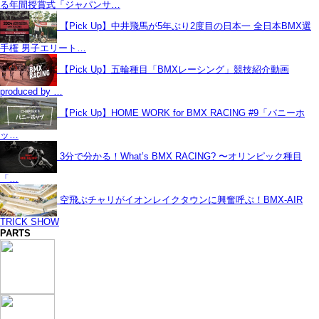
る年間授賞式「ジャパンサ…
【Pick Up】中井飛馬が5年ぶり2度目の日本一 全日本BMX選
手権 男子エリート…
【Pick Up】五輪種目「BMXレーシング」競技紹介動画
produced by …
【Pick Up】HOME WORK for BMX RACING #9「バニーホ
ッ…
3分で分かる！What’s BMX RACING? 〜オリンピック種目
「…
空飛ぶチャリがイオンレイクタウンに興奮呼ぶ！BMX-AIR
TRICK SHOW
PARTS