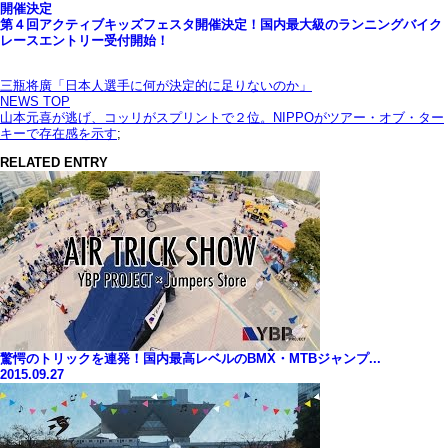
開催決定
第４回アクティブキッズフェスタ開催決定！国内最大級のランニングバイク
レースエントリー受付開始！
三瓶将廣「日本人選手に何が決定的に足りないのか」
NEWS TOP
山本元喜が逃げ、コッリがスプリントで２位。NIPPOがツアー・オブ・ター
キーで存在感を示す
;
RELATED ENTRY
驚愕のトリックを連発！国内最高レベルのBMX・MTBジャンプ...
2015.09.27