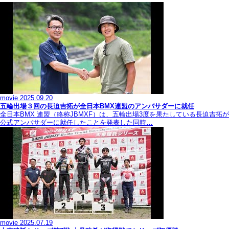
movie
2025.09.20
五輪出場３回の長迫吉拓が全日本BMX連盟のアンバサダーに就任
全日本BMX 連盟（略称JBMXF）は、五輪出場3度を果たしている長迫吉拓が
公式アンバサダーに就任したことを発表した同時…
movie
2025.07.19