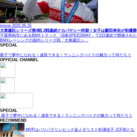
movie
2025.05.25
大東建託シリーズ第4戦 2戦連続ナカバヤシー炸裂！女子は籔田寿衣が初優勝
千葉県柏市にあるBMXトラック「沼南SPEEDWAY」で2日連続で開催された
BMXレーシングの国内シリーズ戦「大東建託シ…
SPECIAL
親子で夢中になれる！成長できる！ランニングバイクの魅力って何だろう
OFFICIAL CHANNEL
SPECIAL
親子で夢中になれる！成長できる！ランニングバイクの魅力って何だろう
RECOMMEND
MVPはパリパラリンピック金メダリスト杉浦佳子 JCF初とな