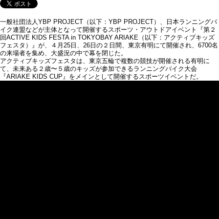
一般社団法人YBP PROJECT（以下：YBP PROJECT）、日本ランニングバ
イク連盟などが主体となって開催するスポーツ・アウトドアイベント『第２
回ACTIVE KIDS FESTA in TOKYOBAY ARIAKE（以下：アクティブキッズ
フェスタ）』が、４月25日、26日の２日間、東京有明にて開催され、6700名
の来場者を集め、大盛況の中で幕を閉じた。
アクティブキッズフェスタは、東京五輪で複数の競技が開催される有明に
て、未来ある２歳〜５歳のキッズが参加できるランニングバイク大会
『ARIAKE KIDS CUP』をメインとして開催するスポーツイベントだ。