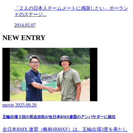
「２人の日本人チームメートに感謝したい」ポーラン
ドのステージ...
2014.05.07
NEW ENTRY
movie
2025.09.20
五輪出場３回の長迫吉拓が全日本BMX連盟のアンバサダーに就任
全日本BMX 連盟（略称JBMXF）は、五輪出場3度を果たし