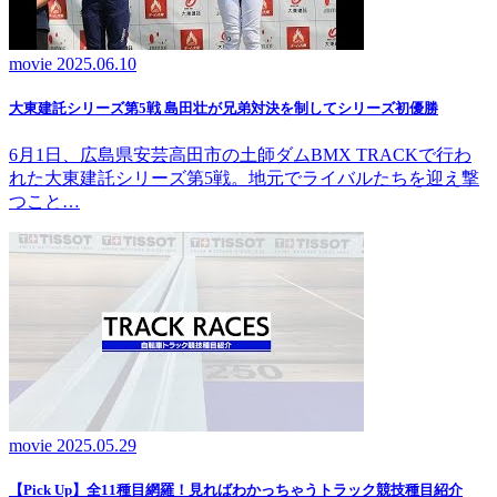
movie
2025.06.10
大東建託シリーズ第5戦 島田壮が兄弟対決を制してシリーズ初優勝
6月1日、広島県安芸高田市の土師ダムBMX TRACKで行わ
れた大東建託シリーズ第5戦。地元でライバルたちを迎え撃
つこと…
movie
2025.05.29
【Pick Up】全11種目網羅！見ればわかっちゃうトラック競技種目紹介