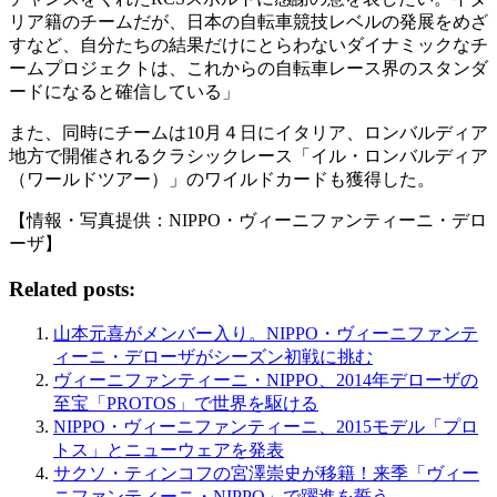
リア籍のチームだが、日本の自転車競技レベルの発展をめざ
すなど、自分たちの結果だけにとらわないダイナミックなチ
ームプロジェクトは、これからの自転車レース界のスタンダ
ードになると確信している」
また、同時にチームは10月４日にイタリア、ロンバルディア
地方で開催されるクラシックレース「イル・ロンバルディア
（ワールドツアー）」のワイルドカードも獲得した。
【情報・写真提供：NIPPO・ヴィーニファンティーニ・デロ
ーザ】
Related posts:
山本元喜がメンバー入り。NIPPO・ヴィーニファンテ
ィーニ・デローザがシーズン初戦に挑む
ヴィーニファンティーニ・NIPPO、2014年デローザの
至宝「PROTOS」で世界を駆ける
NIPPO・ヴィーニファンティーニ、2015モデル「プロ
トス」とニューウェアを発表
サクソ・ティンコフの宮澤崇史が移籍！来季「ヴィー
ニファンティーニ・NIPPO」で躍進を誓う