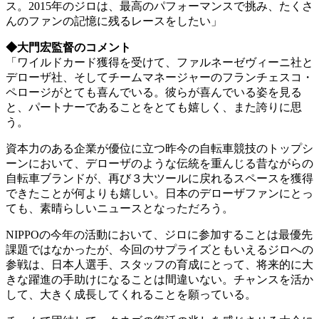
ス。2015年のジロは、最高のパフォーマンスで挑み、たくさ
んのファンの記憶に残るレースをしたい」
◆大門宏監督のコメント
「ワイルドカード獲得を受けて、ファルネーゼヴィーニ社と
デローザ社、そしてチームマネージャーのフランチェスコ・
ペロージがとても喜んでいる。彼らが喜んでいる姿を見る
と、パートナーであることをとても嬉しく、また誇りに思
う。
資本力のある企業が優位に立つ昨今の自転車競技のトップシ
ーンにおいて、デローザのような伝統を重んじる昔ながらの
自転車ブランドが、再び３大ツールに戻れるスペースを獲得
できたことが何よりも嬉しい。日本のデローザファンにとっ
ても、素晴らしいニュースとなっただろう。
NIPPOの今年の活動において、ジロに参加することは最優先
課題ではなかったが、今回のサプライズともいえるジロへの
参戦は、日本人選手、スタッフの育成にとって、将来的に大
きな躍進の手助けになることは間違いない。チャンスを活か
して、大きく成長してくれることを願っている。