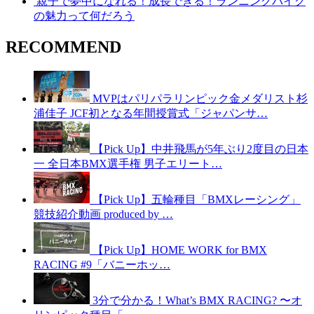
親子で夢中になれる！成長できる！ランニングバイク
の魅力って何だろう
RECOMMEND
MVPはパリパラリンピック金メダリスト杉
浦佳子 JCF初となる年間授賞式「ジャパンサ…
【Pick Up】中井飛馬が5年ぶり2度目の日本
一 全日本BMX選手権 男子エリート…
【Pick Up】五輪種目「BMXレーシング」
競技紹介動画 produced by …
【Pick Up】HOME WORK for BMX
RACING #9「バニーホッ…
3分で分かる！What’s BMX RACING? 〜オ