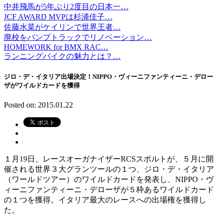
中井飛馬が5年ぶり2度目の日本一…
JCF AWARD MVPは杉浦佳子…
佐藤水菜がケイリンで世界王者…
廃校をパンプトラックでリノベーション…
HOMEWORK for BMX RAC…
ランニングバイクの魅力とは？…
ジロ・デ・イタリア出場決定！NIPPO・ヴィーニファンティーニ・デロー
ザがワイルドカードを獲得
Posted on: 2015.01.22
１月19日、レースオーガナイザーRCSスポルトが、５月に開
催される世界３大グランツールの１つ、ジロ・デ・イタリア
（ワールドツアー）のワイルドカードを発表し、NIPPO・ヴ
ィーニファンティーニ・デローザが５枠あるワイルドカード
の１つを獲得。イタリア最大のレースへの出場権を獲得し
た。