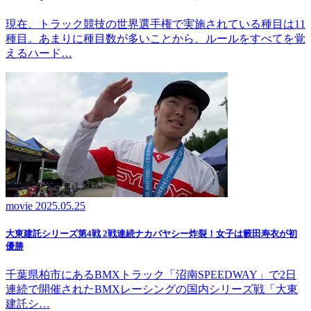
現在、トラック競技の世界選手権で実施されている種目は11
種目。あまりに種目数が多いことから、ルールをすべてを覚
えるハード…
movie
2025.05.25
大東建託シリーズ第4戦 2戦連続ナカバヤシー炸裂！女子は籔田寿衣が初
優勝
千葉県柏市にあるBMXトラック「沼南SPEEDWAY」で2日
連続で開催されたBMXレーシングの国内シリーズ戦「大東
建託シ…