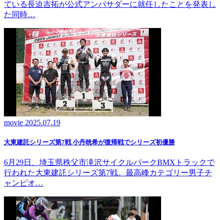
ている長迫吉拓が公式アンバサダーに就任したことを発表し
た同時…
movie
2025.07.19
大東建託シリーズ第7戦 ⼩丹晄希が復帰戦でシリーズ初優勝
6月29日、埼玉県秩父市滝沢サイクルパークBMXトラックで
行われた大東建託シリーズ第7戦。最高峰カテゴリー男子チ
ャンピオ…