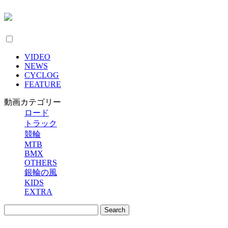
VIDEO
NEWS
CYCLOG
FEATURE
動画カテゴリー
ロード
トラック
競輪
MTB
BMX
OTHERS
銀輪の風
KIDS
EXTRA