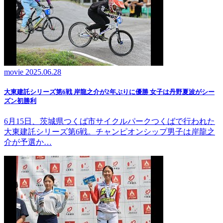
movie
2025.06.28
大東建託シリーズ第6戦 岸龍之介が2年ぶりに優勝 女子は丹野夏波がシー
ズン初勝利
6月15日、茨城県つくば市サイクルパークつくばで行われた
大東建託シリーズ第6戦。チャンピオンシップ男子は岸龍之
介が予選か…