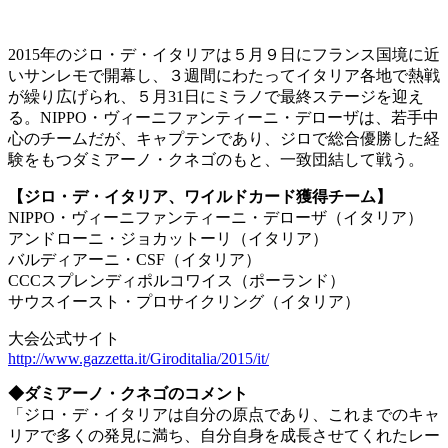
2015年のジロ・デ・イタリアは５月９日にフランス国境に近
いサンレモで開幕し、３週間にわたってイタリア各地で熱戦
が繰り広げられ、５月31日にミラノで最終ステージを迎え
る。NIPPO・ヴィーニファンティーニ・デローザは、若手中
心のチームだが、キャプテンであり、ジロで総合優勝した経
験をもつダミアーノ・クネゴのもと、一致団結して戦う。
【ジロ・デ・イタリア、ワイルドカード獲得チーム】
NIPPO・ヴィーニファンティーニ・デローザ（イタリア）
アンドローニ・ジョカットーリ（イタリア）
バルディアーニ・CSF（イタリア）
CCCスプレンディポルコワイス（ポーランド）
サウスイースト・プロサイクリング（イタリア）
大会公式サイト
http://www.gazzetta.it/Giroditalia/2015/it/
◆ダミアーノ・クネゴのコメント
「ジロ・デ・イタリアは自分の原点であり、これまでのキャ
リアで多くの発見に満ち、自分自身を成長させてくれたレー