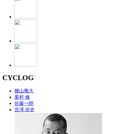
CYCLOG
腰山雅大
栗村 修
佐藤一朗
宮澤 崇史