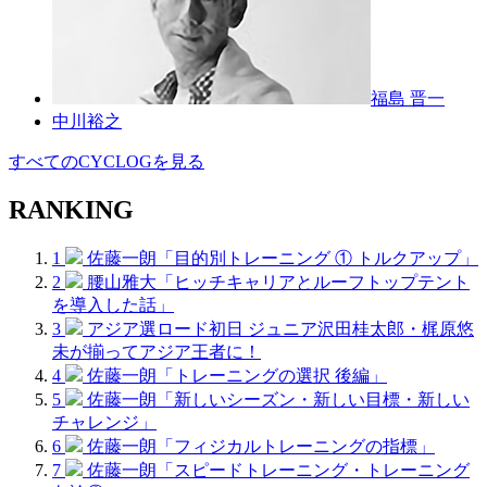
福島 晋一
中川裕之
すべてのCYCLOGを見る
RANKING
1
佐藤一朗「目的別トレーニング ① トルクアップ」
2
腰山雅大「ヒッチキャリアとルーフトップテント
を導入した話」
3
アジア選ロード初日 ジュニア沢田桂太郎・梶原悠
未が揃ってアジア王者に！
4
佐藤一朗「トレーニングの選択 後編」
5
佐藤一朗「新しいシーズン・新しい目標・新しい
チャレンジ」
6
佐藤一朗「フィジカルトレーニングの指標」
7
佐藤一朗「スピードトレーニング・トレーニング