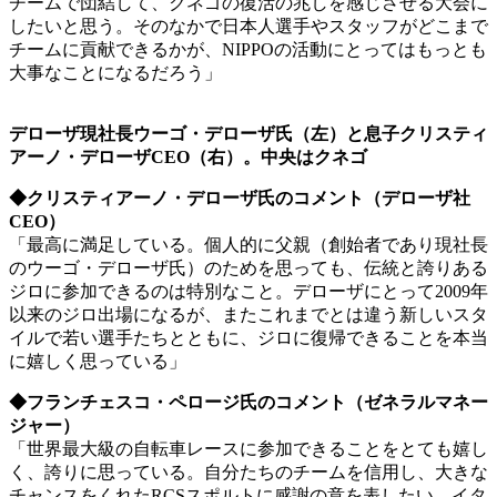
チームで団結して、クネゴの復活の兆しを感じさせる大会に
したいと思う。そのなかで日本人選手やスタッフがどこまで
チームに貢献できるかが、NIPPOの活動にとってはもっとも
大事なことになるだろう」
デローザ現社長ウーゴ・デローザ氏（左）と息子クリスティ
アーノ・デローザCEO（右）。中央はクネゴ
◆クリスティアーノ・デローザ氏のコメント（デローザ社
CEO）
「最高に満足している。個人的に父親（創始者であり現社長
のウーゴ・デローザ氏）のためを思っても、伝統と誇りある
ジロに参加できるのは特別なこと。デローザにとって2009年
以来のジロ出場になるが、またこれまでとは違う新しいスタ
イルで若い選手たちとともに、ジロに復帰できることを本当
に嬉しく思っている」
◆フランチェスコ・ペロージ氏のコメント（ゼネラルマネー
ジャー）
「世界最大級の自転車レースに参加できることをとても嬉し
く、誇りに思っている。自分たちのチームを信用し、大きな
チャンスをくれたRCSスポルトに感謝の意を表したい。イタ