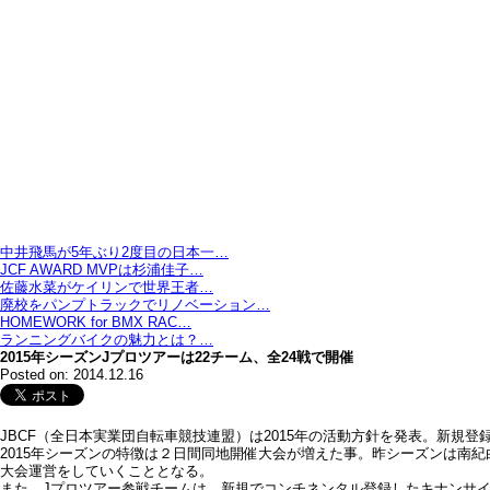
中井飛馬が5年ぶり2度目の日本一…
JCF AWARD MVPは杉浦佳子…
佐藤水菜がケイリンで世界王者…
廃校をパンプトラックでリノベーション…
HOMEWORK for BMX RAC…
ランニングバイクの魅力とは？…
2015年シーズンJプロツアーは22チーム、全24戦で開催
Posted on: 2014.12.16
JBCF（全日本実業団自転車競技連盟）は2015年の活動方針を発表。新規登
2015年シーズンの特徴は２日間同地開催大会が増えた事。昨シーズンは南紀
大会運営をしていくこととなる。
また、Jプロツアー参戦チームは、新規でコンチネンタル登録したキナンサイ