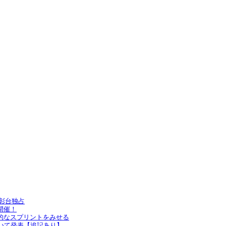
表彰台独占
開催！
倒的なスプリントをみせる
いて発表【追記あり】