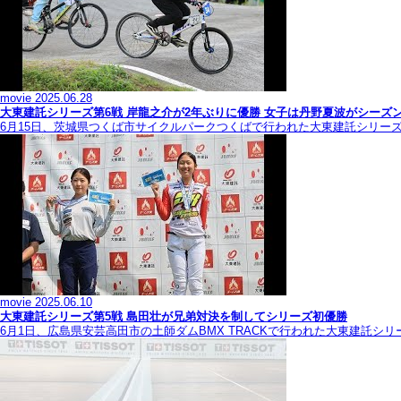
movie
2025.06.28
大東建託シリーズ第6戦 岸龍之介が2年ぶりに優勝 女子は丹野夏波がシーズ
6月15日、茨城県つくば市サイクルパークつくばで行われた大東建託シリー
movie
2025.06.10
大東建託シリーズ第5戦 島田壮が兄弟対決を制してシリーズ初優勝
6月1日、広島県安芸高田市の土師ダムBMX TRACKで行われた大東建託シ