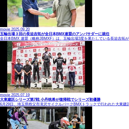
movie
2025.09.20
五輪出場３回の長迫吉拓が全日本BMX連盟のアンバサダーに就任
全日本BMX 連盟（略称JBMXF）は、五輪出場3度を果たしている長迫吉
movie
2025.07.19
大東建託シリーズ第7戦 ⼩丹晄希が復帰戦でシリーズ初優勝
6月29日、埼玉県秩父市滝沢サイクルパークBMXトラックで行われた大東建