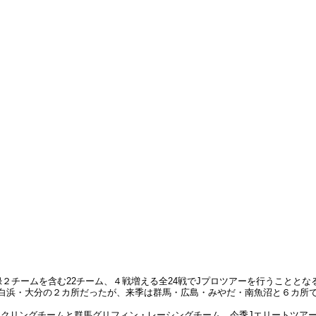
録２チームを含む22チーム、４戦増える全24戦でJプロツアーを行うこととな
白浜・大分の２カ所だったが、来季は群馬・広島・みやだ・南魚沼と６カ所で２
クリングチームと群馬グリフィン・レーシングチーム、今季Jエリートツアー