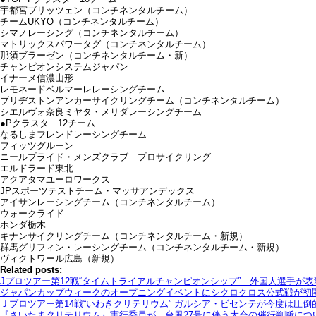
宇都宮ブリッツェン（コンチネンタルチーム）
チームUKYO（コンチネンタルチーム）
シマノレーシング（コンチネンタルチーム）
マトリックスパワータグ（コンチネンタルチーム）
那須ブラーゼン（コンチネンタルチーム・新）
チャンピオンシステムジャパン
イナーメ信濃山形
レモネードベルマーレレーシングチーム
ブリヂストンアンカーサイクリングチーム（コンチネンタルチーム）
シエルヴォ奈良ミヤタ・メリダレーシングチーム
●Pクラスタ 12チーム
なるしまフレンドレーシングチーム
フィッツグルーン
ニールプライド・メンズクラブ プロサイクリング
エルドラード東北
アクアタマユーロワークス
JPスポーツテストチーム・マッサアンデックス
アイサンレーシングチーム（コンチネンタルチーム）
ウォークライド
ホンダ栃木
キナンサイクリングチーム（コンチネンタルチーム・新規）
群馬グリフィン・レーシングチーム（コンチネンタルチーム・新規）
ヴィクトワール広島（新規）
Related posts:
Jプロツアー第12戦“タイムトライアルチャンピオンシップ” 外国人選手が
ジャパンカップウィークのオープニングイベントにシクロクロス公式戦が初
Ｊプロツアー第14戦“いわきクリテリウム” ガルシア・ビセンテが今度は圧
『さいたまクリテリウム』実行委員が、台風27号に伴う大会の催行判断につ