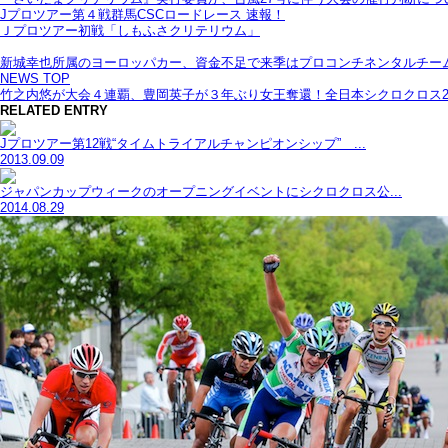
Jプロツアー第４戦群馬CSCロードレース 速報！
Ｊプロツアー初戦「しもふさクリテリウム」
新城幸也所属のヨーロッパカー、資金不足で来季はプロコンチネンタルチー
NEWS TOP
竹之内悠が大会４連覇、豊岡英子が３年ぶり女王奪還！全日本シクロクロス20
RELATED ENTRY
Jプロツアー第12戦“タイムトライアルチャンピオンシップ” ...
2013.09.09
ジャパンカップウィークのオープニングイベントにシクロクロス公...
2014.08.29