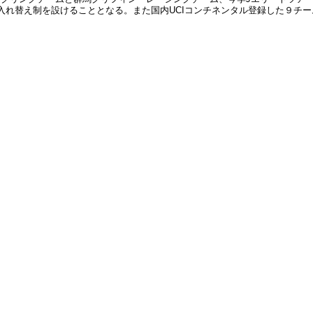
年より入れ替え制を設けることとなる。また国内UCIコンチネンタル登録した９チ