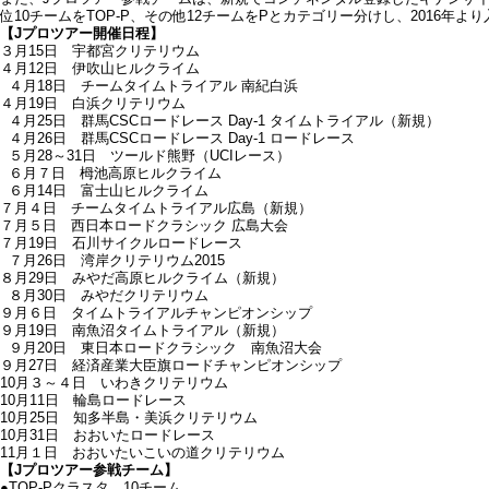
位10チームをTOP-P、その他12チームをPとカテゴリー分けし、2016
【Jプロツアー開催日程】
３月15日 宇都宮クリテリウム
４月12日 伊吹山ヒルクライム
４月18日 チームタイムトライアル 南紀白浜
４月19日 白浜クリテリウム
４月25日 群馬CSCロードレース Day-1 タイムトライアル（新規）
４月26日 群馬CSCロードレース Day-1 ロードレース
５月28～31日 ツールド熊野（UCIレース）
６月７日 栂池高原ヒルクライム
６月14日 富士山ヒルクライム
７月４日 チームタイムトライアル広島（新規）
７月５日 西日本ロードクラシック 広島大会
７月19日 石川サイクルロードレース
７月26日 湾岸クリテリウム2015
８月29日 みやだ高原ヒルクライム（新規）
８月30日 みやだクリテリウム
９月６日 タイムトライアルチャンピオンシップ
９月19日 南魚沼タイムトライアル（新規）
９月20日 東日本ロードクラシック 南魚沼大会
９月27日 経済産業大臣旗ロードチャンピオンシップ
10月３～４日 いわきクリテリウム
10月11日 輪島ロードレース
10月25日 知多半島・美浜クリテリウム
10月31日 おおいたロードレース
11月１日 おおいたいこいの道クリテリウム
【Jプロツアー参戦チーム】
●TOP-Pクラスタ 10チーム