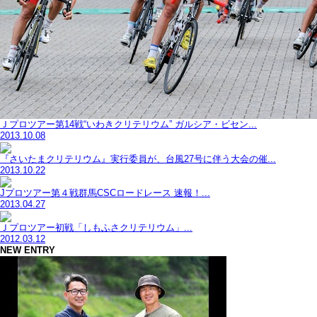
Ｊプロツアー第14戦“いわきクリテリウム” ガルシア・ビセン...
2013.10.08
『さいたまクリテリウム』実行委員が、台風27号に伴う大会の催...
2013.10.22
Jプロツアー第４戦群馬CSCロードレース 速報！...
2013.04.27
Ｊプロツアー初戦「しもふさクリテリウム」...
2012.03.12
NEW ENTRY