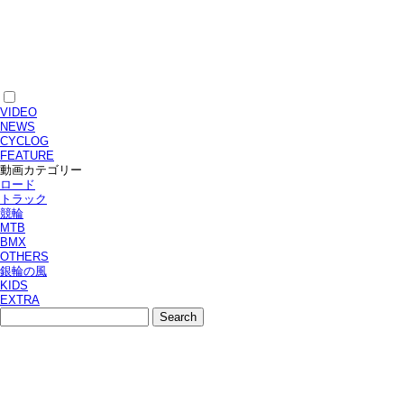
VIDEO
NEWS
CYCLOG
FEATURE
動画カテゴリー
ロード
トラック
競輪
MTB
BMX
OTHERS
銀輪の風
KIDS
EXTRA