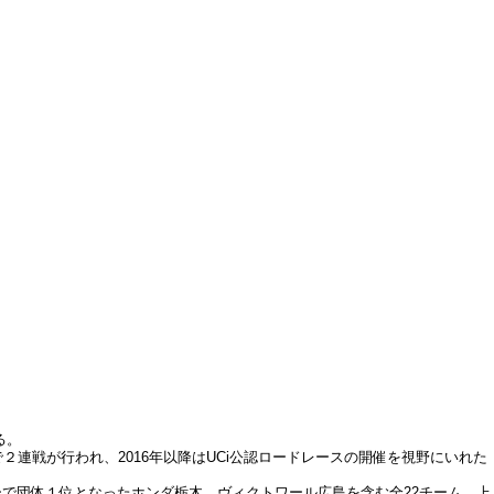
る。
連戦が行われ、2016年以降はUCi公認ロードレースの開催を視野にいれた
で団体１位となったホンダ栃木、ヴィクトワール広島を含む全22チーム。上