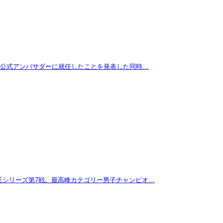
拓が公式アンバサダーに就任したことを発表した同時…
託シリーズ第7戦。最高峰カテゴリー男子チャンピオ…