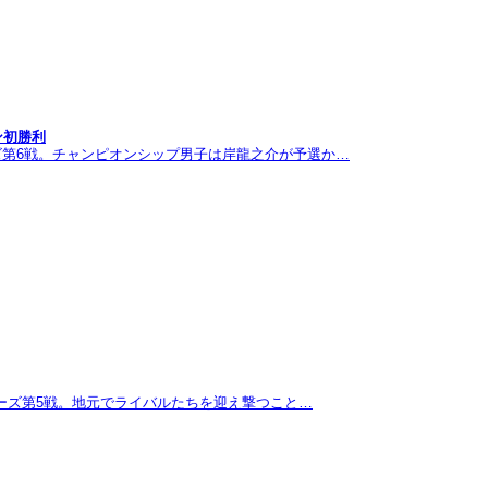
ン初勝利
ズ第6戦。チャンピオンシップ男子は岸龍之介が予選か…
リーズ第5戦。地元でライバルたちを迎え撃つこと…