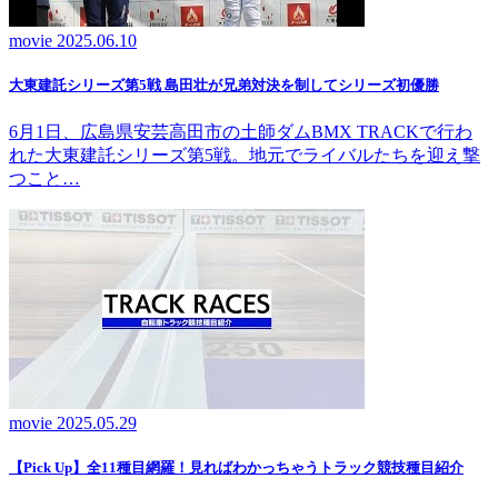
movie
2025.06.10
大東建託シリーズ第5戦 島田壮が兄弟対決を制してシリーズ初優勝
6月1日、広島県安芸高田市の土師ダムBMX TRACKで行わ
れた大東建託シリーズ第5戦。地元でライバルたちを迎え撃
つこと…
movie
2025.05.29
【Pick Up】全11種目網羅！見ればわかっちゃうトラック競技種目紹介