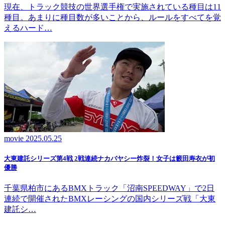
現在、トラック競技の世界選手権で実施されている種目は11
種目。あまりに種目数が多いことから、ルールをすべてを覚
えるハード…
movie
2025.05.25
大東建託シリーズ第4戦 2戦連続ナカバヤシー炸裂！女子は籔田寿衣が初
優勝
千葉県柏市にあるBMXトラック「沼南SPEEDWAY」で2日
連続で開催されたBMXレーシングの国内シリーズ戦「大東
建託シ…