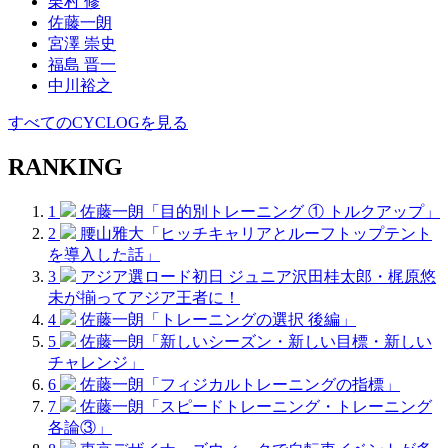
栗村 修
佐藤一朗
宮澤 崇史
福島 晋一
中川裕之
すべてのCYCLOGを見る
RANKING
1
佐藤一朗「目的別トレーニング ① トルクアップ」
2
腰山雅大「ヒッチキャリアとルーフトップテント
を導入した話」
3
アジア選ロード初日 ジュニア沢田桂太郎・梶原悠
未が揃ってアジア王者に！
4
佐藤一朗「トレーニングの選択 後編」
5
佐藤一朗「新しいシーズン・新しい目標・新しい
チャレンジ」
6
佐藤一朗「フィジカルトレーニングの指標」
7
佐藤一朗「スピードトレーニング・トレーニング
各論③」