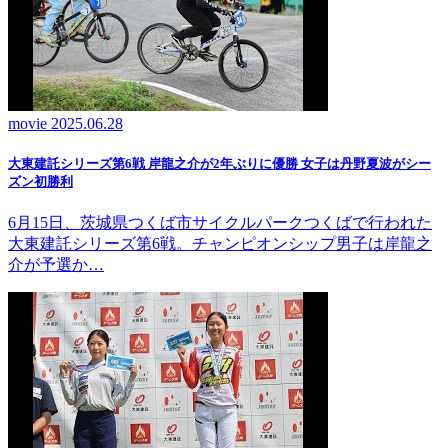
movie
2025.06.28
大東建託シリーズ第6戦 岸龍之介が2年ぶりに優勝 女子は丹野夏波がシー
ズン初勝利
6月15日、茨城県つくば市サイクルパークつくばで行われた
大東建託シリーズ第6戦。チャンピオンシップ男子は岸龍之
介が予選か…