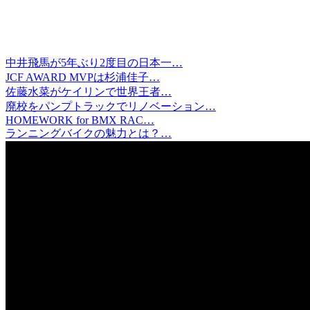
中井飛馬が5年ぶり2度目の日本一…
JCF AWARD MVPは杉浦佳子…
佐藤水菜がケイリンで世界王者…
廃校をパンプトラックでリノベーション…
HOMEWORK for BMX RAC…
ランニングバイクの魅力とは？…