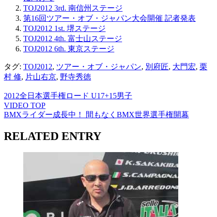
TOJ2012 3rd. 南信州ステージ
第16回ツアー・オブ・ジャパン大会開催 記者発表
TOJ2012 1st. 堺ステージ
TOJ2012 4th. 富士山ステージ
TOJ2012 6th. 東京ステージ
タグ:
TOJ2012
,
ツアー・オブ・ジャパン
,
別府匠
,
大門宏
,
栗
村 修
,
片山右京
,
野寺秀徳
2012全日本選手権ロード U17+15男子
VIDEO TOP
BMXライダー成長中！ 間もなくBMX世界選手権開幕
RELATED ENTRY