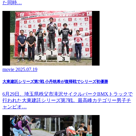
た同時…
movie
2025.07.19
大東建託シリーズ第7戦 ⼩丹晄希が復帰戦でシリーズ初優勝
6月29日、埼玉県秩父市滝沢サイクルパークBMXトラックで
行われた大東建託シリーズ第7戦。最高峰カテゴリー男子チ
ャンピオ…