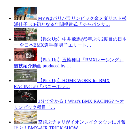
MVPはパリパラリンピック金メダリスト杉
浦佳子 JCF初となる年間授賞式「ジャパンサ…
【Pick Up】中井飛馬が5年ぶり2度目の日本
一 全日本BMX選手権 男子エリート…
【Pick Up】五輪種目「BMXレーシング」
競技紹介動画 produced by …
【Pick Up】HOME WORK for BMX
RACING #9「バニーホッ…
3分で分かる！What’s BMX RACING? 〜オ
リンピック種目「…
空飛ぶチャリがイオンレイクタウンに興奮
呼ぶ！BMX-AIR TRICK SHOW