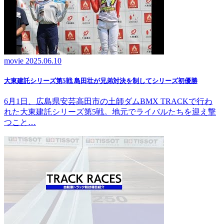
movie
2025.06.10
大東建託シリーズ第5戦 島田壮が兄弟対決を制してシリーズ初優勝
6月1日、広島県安芸高田市の土師ダムBMX TRACKで行わ
れた大東建託シリーズ第5戦。地元でライバルたちを迎え撃
つこと…