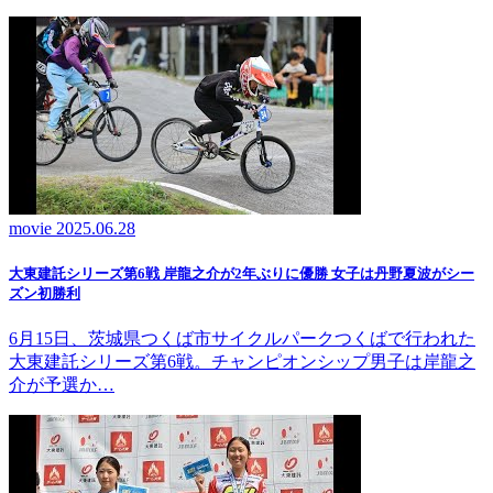
movie
2025.06.28
大東建託シリーズ第6戦 岸龍之介が2年ぶりに優勝 女子は丹野夏波がシー
ズン初勝利
6月15日、茨城県つくば市サイクルパークつくばで行われた
大東建託シリーズ第6戦。チャンピオンシップ男子は岸龍之
介が予選か…