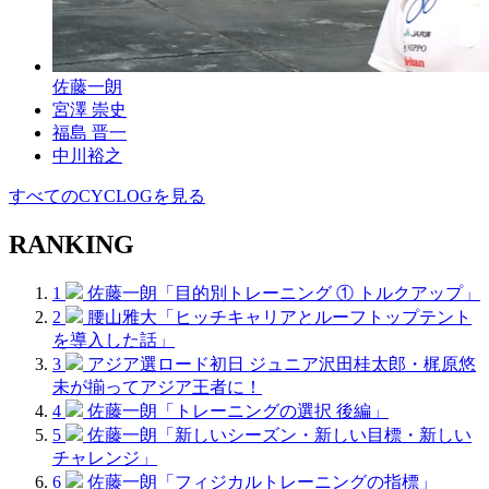
佐藤一朗
宮澤 崇史
福島 晋一
中川裕之
すべてのCYCLOGを見る
RANKING
1
佐藤一朗「目的別トレーニング ① トルクアップ」
2
腰山雅大「ヒッチキャリアとルーフトップテント
を導入した話」
3
アジア選ロード初日 ジュニア沢田桂太郎・梶原悠
未が揃ってアジア王者に！
4
佐藤一朗「トレーニングの選択 後編」
5
佐藤一朗「新しいシーズン・新しい目標・新しい
チャレンジ」
6
佐藤一朗「フィジカルトレーニングの指標」