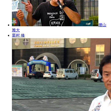
腰山
雅大
栗村 修