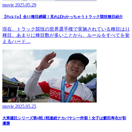
movie
2025.05.29
【Pick Up】全11種目網羅！見ればわかっちゃうトラック競技種目紹介
現在、トラック競技の世界選手権で実施されている種目は11
種目。あまりに種目数が多いことから、ルールをすべてを覚
えるハード…
movie
2025.05.25
大東建託シリーズ第4戦 2戦連続ナカバヤシー炸裂！女子は籔田寿衣が初
優勝