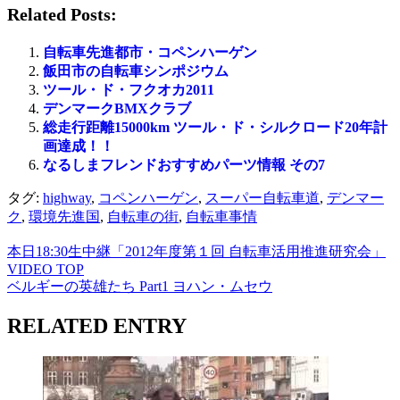
Related Posts:
自転車先進都市・コペンハーゲン
飯田市の自転車シンポジウム
ツール・ド・フクオカ2011
デンマークBMXクラブ
総走行距離15000km ツール・ド・シルクロード20年計
画達成！！
なるしまフレンドおすすめパーツ情報 その7
タグ:
highway
,
コペンハーゲン
,
スーパー自転車道
,
デンマー
ク
,
環境先進国
,
自転車の街
,
自転車事情
本日18:30生中継「2012年度第１回 自転車活用推進研究会」
VIDEO TOP
ベルギーの英雄たち Part1 ヨハン・ムセウ
RELATED ENTRY