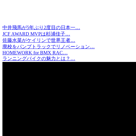
中井飛馬が5年ぶり2度目の日本一…
JCF AWARD MVPは杉浦佳子…
佐藤水菜がケイリンで世界王者…
廃校をパンプトラックでリノベーション…
HOMEWORK for BMX RAC…
ランニングバイクの魅力とは？…