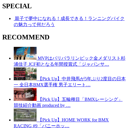
SPECIAL
親子で夢中になれる！成長できる！ランニングバイク
の魅力って何だろう
RECOMMEND
MVPはパリパラリンピック金メダリスト杉
浦佳子 JCF初となる年間授賞式「ジャパンサ…
【Pick Up】中井飛馬が5年ぶり2度目の日本
一 全日本BMX選手権 男子エリート…
【Pick Up】五輪種目「BMXレーシング」
競技紹介動画 produced by …
【Pick Up】HOME WORK for BMX
RACING #9「バニーホッ…