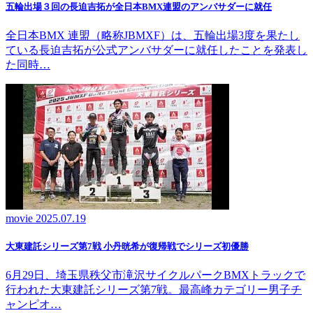
五輪出場３回の長迫吉拓が全日本BMX連盟のアンバサダーに就任
全日本BMX 連盟（略称JBMXF）は、五輪出場3度を果たし
ている長迫吉拓が公式アンバサダーに就任したことを発表し
た同時…
movie
2025.07.19
大東建託シリーズ第7戦 ⼩丹晄希が復帰戦でシリーズ初優勝
6月29日、埼玉県秩父市滝沢サイクルパークBMXトラックで
行われた大東建託シリーズ第7戦。最高峰カテゴリー男子チ
ャンピオ…