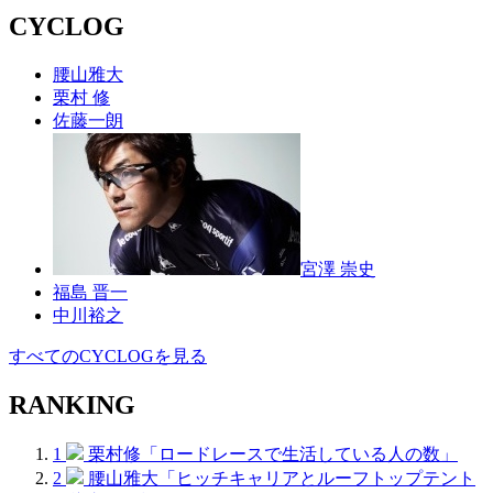
CYCLOG
腰山雅大
栗村 修
佐藤一朗
宮澤 崇史
福島 晋一
中川裕之
すべてのCYCLOGを見る
RANKING
1
栗村修「ロードレースで生活している人の数」
2
腰山雅大「ヒッチキャリアとルーフトップテント