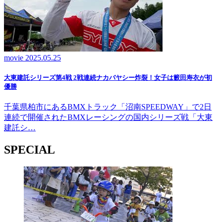
movie
2025.05.25
大東建託シリーズ第4戦 2戦連続ナカバヤシー炸裂！女子は籔田寿衣が初
優勝
千葉県柏市にあるBMXトラック「沼南SPEEDWAY」で2日
連続で開催されたBMXレーシングの国内シリーズ戦「大東
建託シ…
SPECIAL