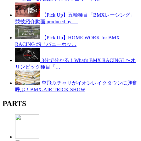
【Pick Up】五輪種目「BMXレーシング」
競技紹介動画 produced by …
【Pick Up】HOME WORK for BMX
RACING #9「バニーホッ…
3分で分かる！What’s BMX RACING? 〜オ
リンピック種目「…
空飛ぶチャリがイオンレイクタウンに興奮
呼ぶ！BMX-AIR TRICK SHOW
PARTS