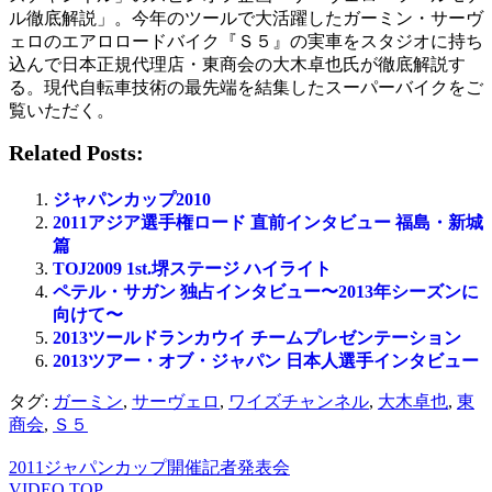
ル徹底解説」。今年のツールで大活躍したガーミン・サーヴ
ェロのエアロロードバイク『Ｓ５』の実車をスタジオに持ち
込んで日本正規代理店・東商会の大木卓也氏が徹底解説す
る。現代自転車技術の最先端を結集したスーパーバイクをご
覧いただく。
Related Posts:
ジャパンカップ2010
2011アジア選手権ロード 直前インタビュー 福島・新城
篇
TOJ2009 1st.堺ステージ ハイライト
ペテル・サガン 独占インタビュー〜2013年シーズンに
向けて〜
2013ツールドランカウイ チームプレゼンテーション
2013ツアー・オブ・ジャパン 日本人選手インタビュー
タグ:
ガーミン
,
サーヴェロ
,
ワイズチャンネル
,
大木卓也
,
東
商会
,
Ｓ５
2011ジャパンカップ開催記者発表会
VIDEO TOP