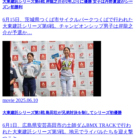
大東建託シリーズ第6戦 岸龍之介が2年ぶりに優勝 女子は丹野夏波がシー
ズン初勝利
6月15日、茨城県つくば市サイクルパークつくばで行われた
大東建託シリーズ第6戦。チャンピオンシップ男子は岸龍之
介が予選か…
movie
2025.06.10
大東建託シリーズ第5戦 島田壮が兄弟対決を制してシリーズ初優勝
6月1日、広島県安芸高田市の土師ダムBMX TRACKで行わ
れた大東建託シリーズ第5戦。地元でライバルたちを迎え撃