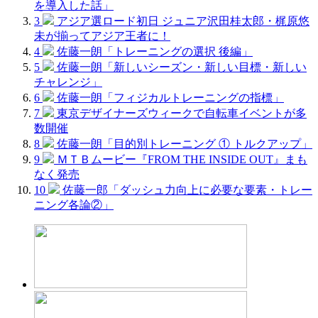
を導入した話」
3
アジア選ロード初日 ジュニア沢田桂太郎・梶原悠
未が揃ってアジア王者に！
4
佐藤一朗「トレーニングの選択 後編」
5
佐藤一朗「新しいシーズン・新しい目標・新しい
チャレンジ」
6
佐藤一朗「フィジカルトレーニングの指標」
7
東京デザイナーズウィークで自転車イベントが多
数開催
8
佐藤一朗「目的別トレーニング ① トルクアップ」
9
ＭＴＢムービー『FROM THE INSIDE OUT』まも
なく発売
10
佐藤一郎「ダッシュ力向上に必要な要素・トレー
ニング各論②」