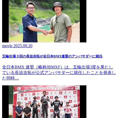
movie
2025.09.20
五輪出場３回の長迫吉拓が全日本BMX連盟のアンバサダーに就任
全日本BMX 連盟（略称JBMXF）は、五輪出場3度を果たし
ている長迫吉拓が公式アンバサダーに就任したことを発表し
た同時…