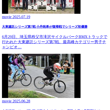
movie
2025.07.19
大東建託シリーズ第7戦 ⼩丹晄希が復帰戦でシリーズ初優勝
6月29日、埼玉県秩父市滝沢サイクルパークBMXトラックで
行われた大東建託シリーズ第7戦。最高峰カテゴリー男子チ
ャンピオ…
movie
2025.06.28