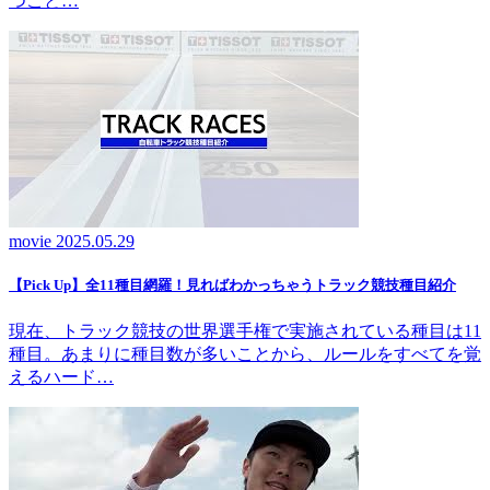
つこと…
movie
2025.05.29
【Pick Up】全11種目網羅！見ればわかっちゃうトラック競技種目紹介
現在、トラック競技の世界選手権で実施されている種目は11
種目。あまりに種目数が多いことから、ルールをすべてを覚
えるハード…