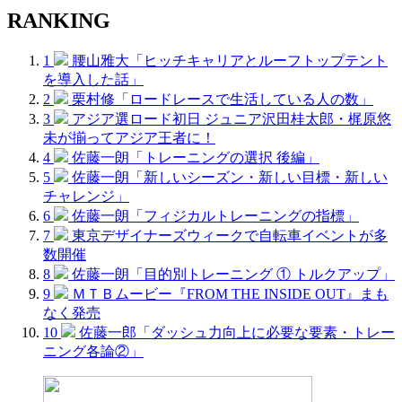
RANKING
1
腰山雅大「ヒッチキャリアとルーフトップテント
を導入した話」
2
栗村修「ロードレースで生活している人の数」
3
アジア選ロード初日 ジュニア沢田桂太郎・梶原悠
未が揃ってアジア王者に！
4
佐藤一朗「トレーニングの選択 後編」
5
佐藤一朗「新しいシーズン・新しい目標・新しい
チャレンジ」
6
佐藤一朗「フィジカルトレーニングの指標」
7
東京デザイナーズウィークで自転車イベントが多
数開催
8
佐藤一朗「目的別トレーニング ① トルクアップ」
9
ＭＴＢムービー『FROM THE INSIDE OUT』まも
なく発売
10
佐藤一郎「ダッシュ力向上に必要な要素・トレー
ニング各論②」