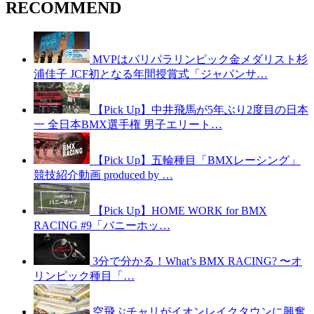
RECOMMEND
MVPはパリパラリンピック金メダリスト杉
浦佳子 JCF初となる年間授賞式「ジャパンサ…
【Pick Up】中井飛馬が5年ぶり2度目の日本
一 全日本BMX選手権 男子エリート…
【Pick Up】五輪種目「BMXレーシング」
競技紹介動画 produced by …
【Pick Up】HOME WORK for BMX
RACING #9「バニーホッ…
3分で分かる！What’s BMX RACING? 〜オ
リンピック種目「…
空飛ぶチャリがイオンレイクタウンに興奮