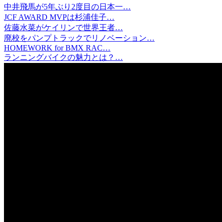
中井飛馬が5年ぶり2度目の日本一…
JCF AWARD MVPは杉浦佳子…
佐藤水菜がケイリンで世界王者…
廃校をパンプトラックでリノベーション…
HOMEWORK for BMX RAC…
ランニングバイクの魅力とは？…