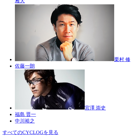
雅大
栗村 修
佐藤一朗
宮澤 崇史
福島 晋一
中川裕之
すべてのCYCLOGを見る