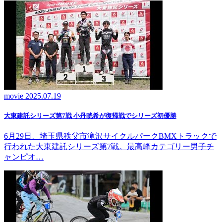
movie
2025.07.19
大東建託シリーズ第7戦 ⼩丹晄希が復帰戦でシリーズ初優勝
6月29日、埼玉県秩父市滝沢サイクルパークBMXトラックで
行われた大東建託シリーズ第7戦。最高峰カテゴリー男子チ
ャンピオ…