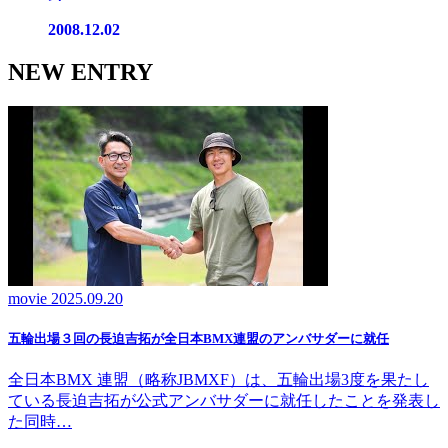
2008.12.02
NEW ENTRY
movie
2025.09.20
五輪出場３回の長迫吉拓が全日本BMX連盟のアンバサダーに就任
全日本BMX 連盟（略称JBMXF）は、五輪出場3度を果たし
ている長迫吉拓が公式アンバサダーに就任したことを発表し
た同時…