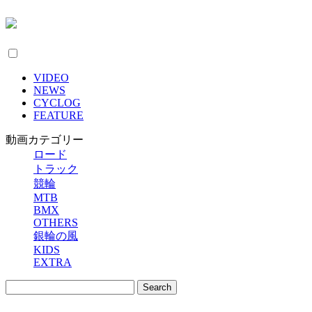
VIDEO
NEWS
CYCLOG
FEATURE
動画カテゴリー
ロード
トラック
競輪
MTB
BMX
OTHERS
銀輪の風
KIDS
EXTRA