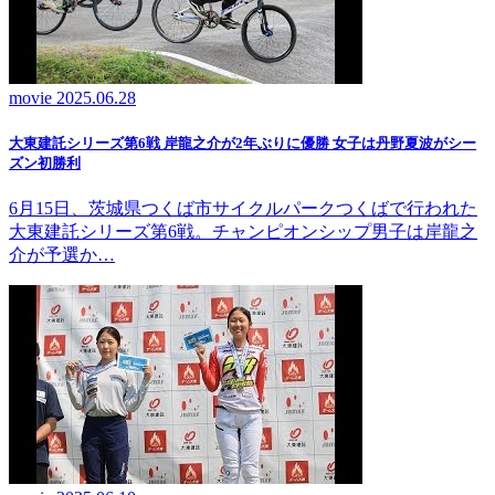
movie
2025.06.28
大東建託シリーズ第6戦 岸龍之介が2年ぶりに優勝 女子は丹野夏波がシー
ズン初勝利
6月15日、茨城県つくば市サイクルパークつくばで行われた
大東建託シリーズ第6戦。チャンピオンシップ男子は岸龍之
介が予選か…