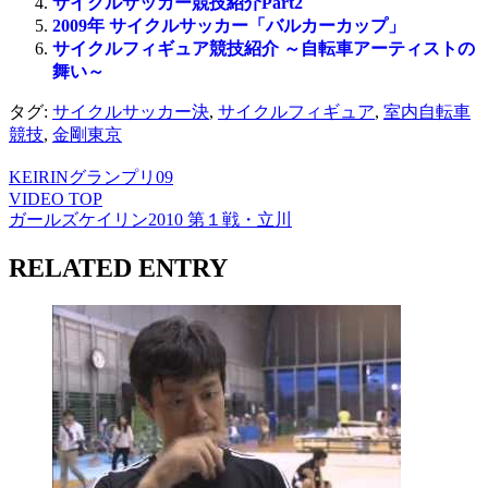
サイクルサッカー競技紹介Part2
2009年 サイクルサッカー「バルカーカップ」
サイクルフィギュア競技紹介 ～自転車アーティストの
舞い～
タグ:
サイクルサッカー決
,
サイクルフィギュア
,
室内自転車
競技
,
金剛東京
KEIRINグランプリ09
VIDEO TOP
ガールズケイリン2010 第１戦・立川
RELATED ENTRY