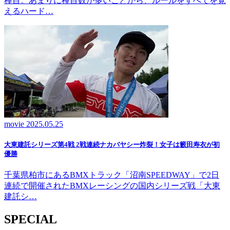
種目。あまりに種目数が多いことから、ルールをすべてを覚
えるハード…
movie
2025.05.25
大東建託シリーズ第4戦 2戦連続ナカバヤシー炸裂！女子は籔田寿衣が初
優勝
千葉県柏市にあるBMXトラック「沼南SPEEDWAY」で2日
連続で開催されたBMXレーシングの国内シリーズ戦「大東
建託シ…
SPECIAL