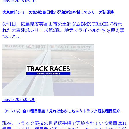
movie
2025.06.10
大東建託シリーズ第5戦 島田壮が兄弟対決を制してシリーズ初優勝
6月1日、広島県安芸高田市の土師ダムBMX TRACKで行わ
れた大東建託シリーズ第5戦。地元でライバルたちを迎え撃
つこと…
movie
2025.05.29
【Pick Up】全11種目網羅！見ればわかっちゃうトラック競技種目紹介
現在、トラック競技の世界選手権で実施されている種目は11