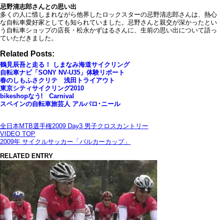
忌野清志郎さんとの思い出
多くの人に惜しまれながら他界したロックスターの忌野清志郎さんは、熱心
な自転車愛好家としても知られていました。忌野さんと親交が深かったとい
う自転車ショップの店長・松永かずはるさんに、生前の思い出について語っ
ていただきました。
Related Posts:
鶴見辰吾と走る！ しまなみ海道サイクリング
自転車ナビ「SONY NV-U35」体験リポート
春のしもふさクリテ 浅田トライアウト
東京シティサイクリング2010
bikeshopなう! Carnival
スペインの自転車旅芸人 アルバロ･ニール
全日本MTB選手権2009 Day3 男子クロスカントリー
VIDEO TOP
2009年 サイクルサッカー「バルカーカップ」
RELATED ENTRY