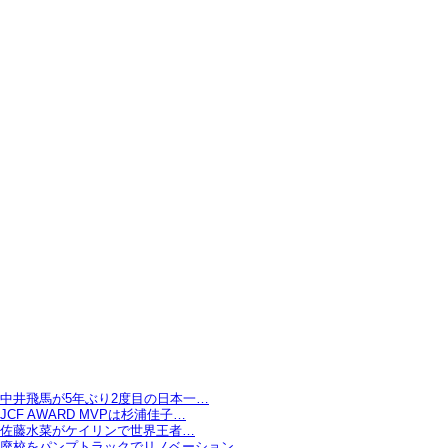
中井飛馬が5年ぶり2度目の日本一…
JCF AWARD MVPは杉浦佳子…
佐藤水菜がケイリンで世界王者…
廃校をパンプトラックでリノベーション…