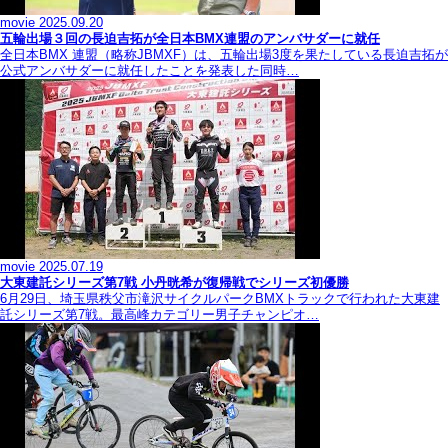
movie
2025.09.20
五輪出場３回の長迫吉拓が全日本BMX連盟のアンバサダーに就任
全日本BMX 連盟（略称JBMXF）は、五輪出場3度を果たしている長迫吉拓が
公式アンバサダーに就任したことを発表した同時…
movie
2025.07.19
大東建託シリーズ第7戦 ⼩丹晄希が復帰戦でシリーズ初優勝
6月29日、埼玉県秩父市滝沢サイクルパークBMXトラックで行われた大東建
託シリーズ第7戦。最高峰カテゴリー男子チャンピオ…