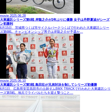
movie
2025.06.28
大東建託シリーズ第6戦 岸龍之介が2年ぶりに優勝 女子は丹野夏波がシーズ
ン初勝利
6月15日、茨城県つくば市サイクルパークつくばで行われた大東建託シリー
ズ第6戦。チャンピオンシップ男子は岸龍之介が予選か…
movie
2025.06.10
大東建託シリーズ第5戦 島田壮が兄弟対決を制してシリーズ初優勝
6月1日、広島県安芸高田市の土師ダムBMX TRACKで行われた大東建託シリ
ーズ第5戦。地元でライバルたちを迎え撃つこと…