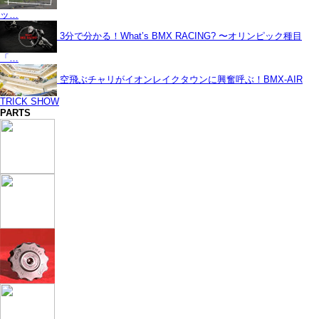
ッ…
3分で分かる！What’s BMX RACING? 〜オリンピック種目
「…
空飛ぶチャリがイオンレイクタウンに興奮呼ぶ！BMX-AIR
TRICK SHOW
PARTS