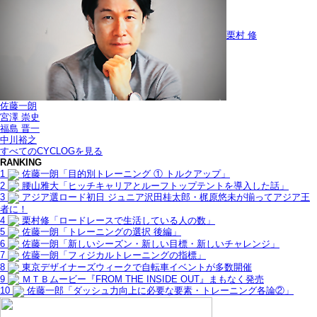
栗村 修
佐藤一朗
宮澤 崇史
福島 晋一
中川裕之
すべてのCYCLOGを見る
RANKING
1
佐藤一朗「目的別トレーニング ① トルクアップ」
2
腰山雅大「ヒッチキャリアとルーフトップテントを導入した話」
3
アジア選ロード初日 ジュニア沢田桂太郎・梶原悠未が揃ってアジア王
者に！
4
栗村修「ロードレースで生活している人の数」
5
佐藤一朗「トレーニングの選択 後編」
6
佐藤一朗「新しいシーズン・新しい目標・新しいチャレンジ」
7
佐藤一朗「フィジカルトレーニングの指標」
8
東京デザイナーズウィークで自転車イベントが多数開催
9
ＭＴＢムービー『FROM THE INSIDE OUT』まもなく発売
10
佐藤一郎「ダッシュ力向上に必要な要素・トレーニング各論②」