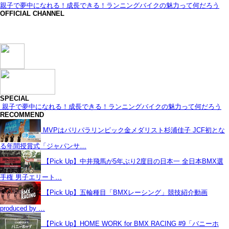
親子で夢中になれる！成長できる！ランニングバイクの魅力って何だろう
OFFICIAL CHANNEL
SPECIAL
親子で夢中になれる！成長できる！ランニングバイクの魅力って何だろう
RECOMMEND
MVPはパリパラリンピック金メダリスト杉浦佳子 JCF初とな
る年間授賞式「ジャパンサ…
【Pick Up】中井飛馬が5年ぶり2度目の日本一 全日本BMX選
手権 男子エリート…
【Pick Up】五輪種目「BMXレーシング」競技紹介動画
produced by …
【Pick Up】HOME WORK for BMX RACING #9「バニーホ