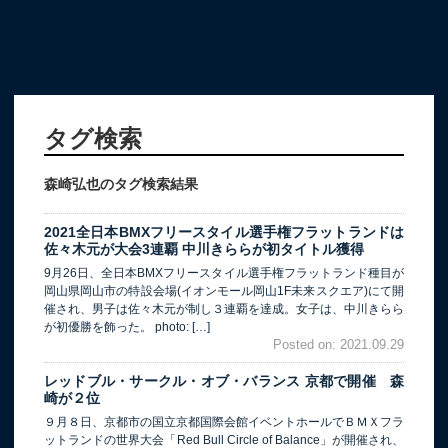
タグ検索
森崎弘也のタグ検索結果
2021全日本BMXフリースタイル選手権フラットランドは
佐々木元が大会3連覇 中川きららが初タイトル獲得
9月26日、全日本BMXフリースタイル選手権フラットランド種目が
岡山県岡山市の特設会場(イオンモール岡山1F未来スクエア)にて開
催され、男子は佐々木元が制し３連覇を達成。女子は、中川きらら
が初優勝を飾った。 photo: […]
Posted on: 2021.09.29
レッドブル・サークル・オブ・バランス 京都で開催 森
崎が２位
９月８日、京都市の国立京都国際会館イベントホールでＢＭＸフラ
ットランドの世界大会「Red Bull Circle of Balance」が開催され、