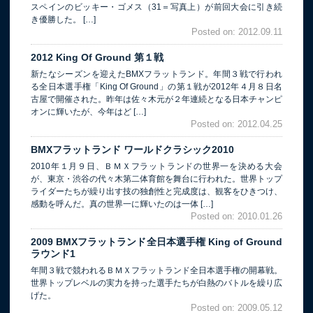
スペインのビッキー・ゴメス（31＝写真上）が前回大会に引き続
き優勝した。 […]
Posted on: 2012.09.11
2012 King Of Ground 第１戦
新たなシーズンを迎えたBMXフラットランド。年間３戦で行われ
る全日本選手権「King Of Ground」の第１戦が2012年４月８日名
古屋で開催された。昨年は佐々木元が２年連続となる日本チャンピ
オンに輝いたが、今年はど […]
Posted on: 2012.04.25
BMXフラットランド ワールドクラシック2010
2010年１月９日、ＢＭＸフラットランドの世界一を決める大会
が、東京・渋谷の代々木第二体育館を舞台に行われた。世界トップ
ライダーたちが繰り出す技の独創性と完成度は、観客をひきつけ、
感動を呼んだ。真の世界一に輝いたのは一体 […]
Posted on: 2010.01.26
2009 BMXフラットランド全日本選手権 King of Ground
ラウンド1
年間３戦で競われるＢＭＸフラットランド全日本選手権の開幕戦。
世界トップレベルの実力を持った選手たちが白熱のバトルを繰り広
げた。
Posted on: 2009.05.12