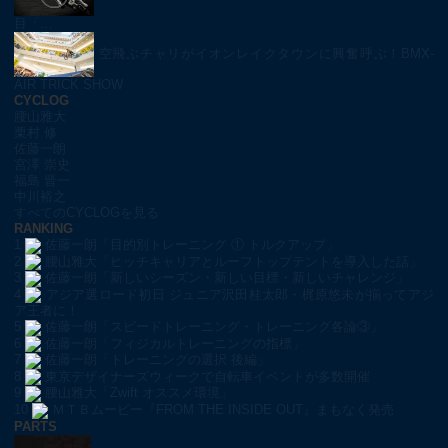
目「…
空飛ぶチャリがイオンレイクタウンに興奮呼ぶ！BMX-
AIR TRICK SHOW
CYCLOG
腰山雅大
栗村 修
佐藤一朗
宮澤 崇史
福島 晋一
中川裕之
すべてのCYCLOGを見る
RANKING
1
佐藤一朗「目的別トレーニング ① トルクアップ」
2
腰山雅大「ヒッチキャリアとルーフトップテントを導入した話」
3
佐藤一朗「新しいシーズン・新しい目標・新しいチャレンジ」
4
アジア選ロード初日 ジュニア沢田桂太郎・梶原悠未が揃ってアジ
ア王者に！
5
佐藤一朗「スピードトレーニング・トレーニング各論③」
6
佐藤一朗「フィジカルトレーニングの指標」
7
佐藤一朗「トレーニングの選択 後編」
8
東京デザイナーズウィークで自転車イベントが多数開催
9
腰山雅大「Zwift オススメ環境」
10
ＭＴＢムービー『FROM THE INSIDE OUT』まもなく発売
PARTS