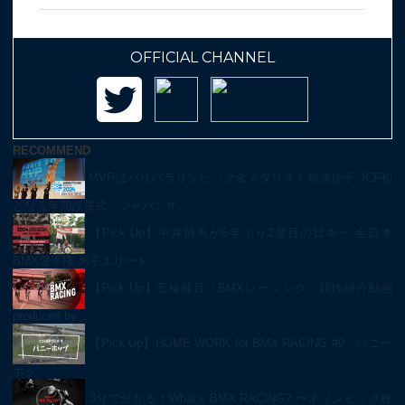
OFFICIAL CHANNEL
RECOMMEND
MVPはパリパラリンピック金メダリスト杉浦佳子 JCF初
となる年間授賞式「ジャパンサ…
【Pick Up】中井飛馬が5年ぶり2度目の日本一 全日本
BMX選手権 男子エリート…
【Pick Up】五輪種目「BMXレーシング」競技紹介動画
produced by …
【Pick Up】HOME WORK for BMX RACING #9「バニー
ホッ…
3分で分かる！What’s BMX RACING? 〜オリンピック種