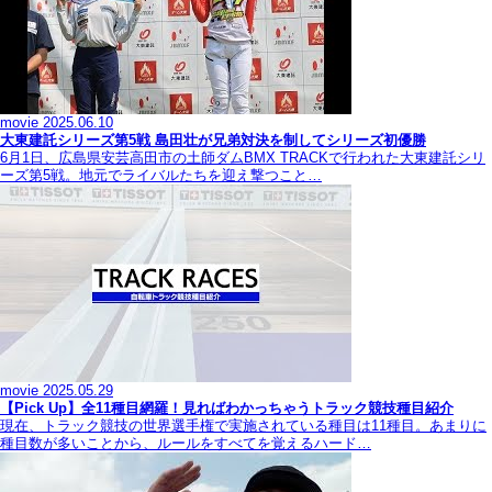
movie
2025.06.10
大東建託シリーズ第5戦 島田壮が兄弟対決を制してシリーズ初優勝
6月1日、広島県安芸高田市の土師ダムBMX TRACKで行われた大東建託シリ
ーズ第5戦。地元でライバルたちを迎え撃つこと…
movie
2025.05.29
【Pick Up】全11種目網羅！見ればわかっちゃうトラック競技種目紹介
現在、トラック競技の世界選手権で実施されている種目は11種目。あまりに
種目数が多いことから、ルールをすべてを覚えるハード…