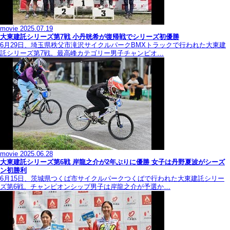
movie
2025.07.19
大東建託シリーズ第7戦 ⼩丹晄希が復帰戦でシリーズ初優勝
6月29日、埼玉県秩父市滝沢サイクルパークBMXトラックで行われた大東建
託シリーズ第7戦。最高峰カテゴリー男子チャンピオ…
movie
2025.06.28
大東建託シリーズ第6戦 岸龍之介が2年ぶりに優勝 女子は丹野夏波がシーズ
ン初勝利
6月15日、茨城県つくば市サイクルパークつくばで行われた大東建託シリー
ズ第6戦。チャンピオンシップ男子は岸龍之介が予選か…