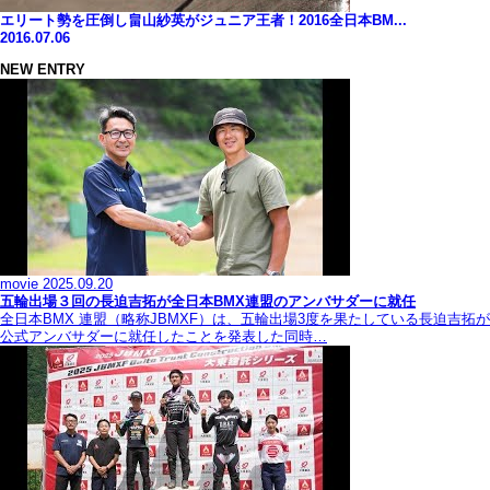
エリート勢を圧倒し畠山紗英がジュニア王者！2016全日本BM...
2016.07.06
NEW ENTRY
movie
2025.09.20
五輪出場３回の長迫吉拓が全日本BMX連盟のアンバサダーに就任
全日本BMX 連盟（略称JBMXF）は、五輪出場3度を果たしている長迫吉拓が
公式アンバサダーに就任したことを発表した同時…