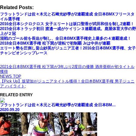
Related Posts:
フラットランドは佐々木元と石﨑光紗季が2連覇達成 全日本BMXフリースタ
イル選手権
2016全日本シクロクロス 女子エリートは坂口聖香が武田和佳を制し2連覇！
2015全日本トラック初日 渡邉一成がケイリン３連覇達成。鹿屋体育大学の野
上が２冠
混戦のゴール前を長迫が制し、全日本BMX選手権史上最多の４連覇達成！
2018全日本BMX選手権 松下巽が逆転で初制覇 Jrは中井が連覇
エリート勢を圧倒し畠山紗英がジュニア王者！2016全日本BMX選手権、女子
チャンピオンシップレース
2021全日本BMX選手権 松下巽が3年ぶり2度目の優勝 酒井亜樹が初タイトル
獲得
NEWS TOP
【Pick Up】坂望加がジュニアタイトル獲得！全日本BMX選手権 男子ジュニ
ア ハイライト
;
RELATED ENTRY
フラットランドは佐々木元と石﨑光紗季が2連覇達成 全日本BM...
2020.09.20