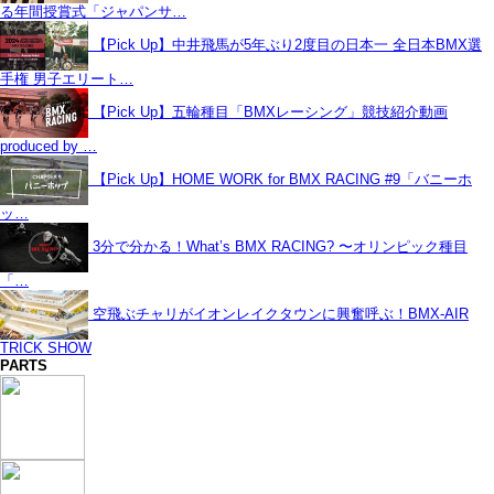
る年間授賞式「ジャパンサ…
【Pick Up】中井飛馬が5年ぶり2度目の日本一 全日本BMX選
手権 男子エリート…
【Pick Up】五輪種目「BMXレーシング」競技紹介動画
produced by …
【Pick Up】HOME WORK for BMX RACING #9「バニーホ
ッ…
3分で分かる！What’s BMX RACING? 〜オリンピック種目
「…
空飛ぶチャリがイオンレイクタウンに興奮呼ぶ！BMX-AIR
TRICK SHOW
PARTS