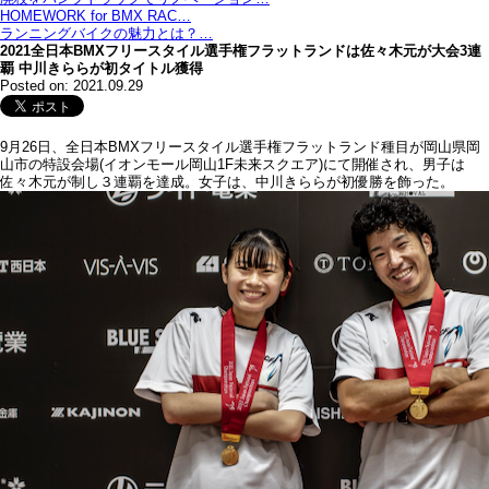
HOMEWORK for BMX RAC…
ランニングバイクの魅力とは？…
2021全日本BMXフリースタイル選手権フラットランドは佐々木元が大会3連
覇 中川きららが初タイトル獲得
Posted on: 2021.09.29
9月26日、全日本BMXフリースタイル選手権フラットランド種目が岡山県岡
山市の特設会場(イオンモール岡山1F未来スクエア)にて開催され、男子は
佐々木元が制し３連覇を達成。女子は、中川きららが初優勝を飾った。