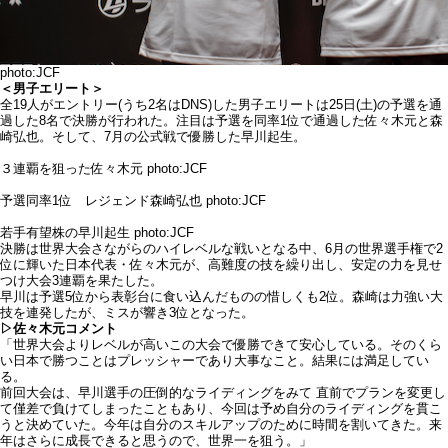
photo:JCF
＜男子エリート＞
全19人がエントリー(うち2名はDNS)した男子エリートは25日(土)の予選を通
過した8名で決勝が行われた。注目は予選を同率1位で通過した佐々木元と森
崎弘也。そして、7月の公式戦で優勝した早川起生。
３連覇を狙った佐々木元 photo:JCF
予選同率1位 レジェンド森崎弘也 photo:JCF
若手有望株の早川起生 photo:JCF
決勝は世界大会さながらのハイレベルな戦いとなる中、6月の世界選手権で2
位に輝いた日本代表・佐々木元が、高難度の技を繰り出し、安定の力を見せ
つけ大会3連覇を果たした。
早川は予選5位から表彰台に食い込んだものの惜しくも2位。森崎は力強い大
技を連発したが、ミスが響き3位となった。
▷佐々木元コメント
「世界大会よりレベルが高いこの大会で優勝できて安心している。そのくら
い日本で勝つことはプレッシャーであり大事なこと。結果には満足してい
る。
前回大会は、早川選手の圧倒的なライディングをみて 直前でプランを変更し
て僅差で負けてしまったこともあり、今回は予め自分のライディングを貫こ
うと決めていた。今年は自分のスキルアップのために時間を割いてきた。来
年はさらに成⻑できると思うので、世界一を狙う。」