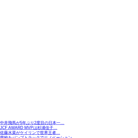
中井飛馬が5年ぶり2度目の日本一…
JCF AWARD MVPは杉浦佳子…
佐藤水菜がケイリンで世界王者…
廃校をパンプトラックでリノベーション…