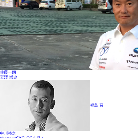
佐藤一朗
宮澤 崇史
福島 晋一
中川裕之