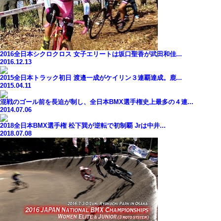
2016全日本シクロクロス 女子エリートは坂口聖香が武田和佳...
2016.12.13
2015全日本トラック初日 渡邉一成がケイリン３連覇達成。鹿...
2015.04.11
混戦のゴール前を長迫が制し、全日本BMX選手権史上最多の４連...
2014.07.06
2018全日本BMX選手権 松下巽が逆転で初制覇 Jrは中井...
2018.07.08