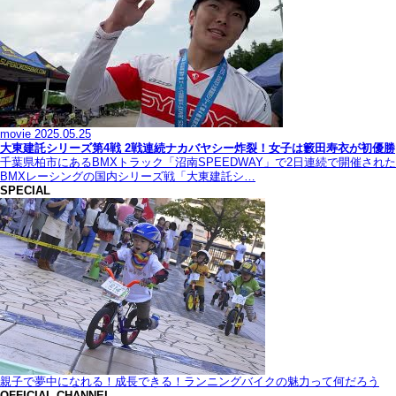
movie
2025.05.25
大東建託シリーズ第4戦 2戦連続ナカバヤシー炸裂！女子は籔田寿衣が初優勝
千葉県柏市にあるBMXトラック「沼南SPEEDWAY」で2日連続で開催された
BMXレーシングの国内シリーズ戦「大東建託シ…
SPECIAL
親子で夢中になれる！成長できる！ランニングバイクの魅力って何だろう
OFFICIAL CHANNEL