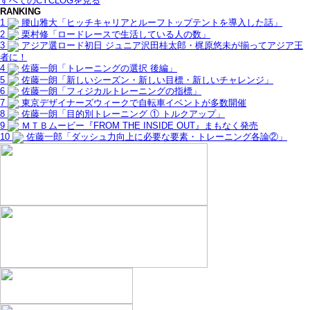
すべてのCYCLOGを見る
RANKING
1
腰山雅大「ヒッチキャリアとルーフトップテントを導入した話」
2
栗村修「ロードレースで生活している人の数」
3
アジア選ロード初日 ジュニア沢田桂太郎・梶原悠未が揃ってアジア王
者に！
4
佐藤一朗「トレーニングの選択 後編」
5
佐藤一朗「新しいシーズン・新しい目標・新しいチャレンジ」
6
佐藤一朗「フィジカルトレーニングの指標」
7
東京デザイナーズウィークで自転車イベントが多数開催
8
佐藤一朗「目的別トレーニング ① トルクアップ」
9
ＭＴＢムービー『FROM THE INSIDE OUT』まもなく発売
10
佐藤一郎「ダッシュ力向上に必要な要素・トレーニング各論②」