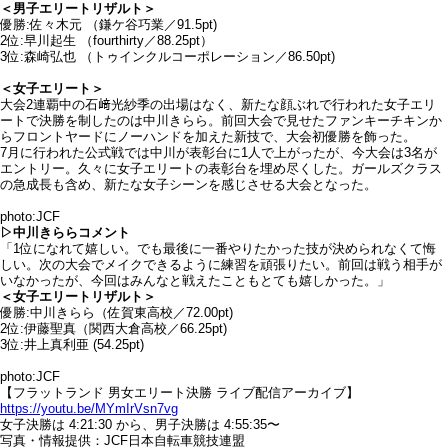
＜男子エリートリザルト＞
優勝:佐々木元 （鎌ケ谷巧業／91.5pt)
2位:早川起生 （fourthirty／88.25pt）
3位:森崎弘也 （トゥインクルコーポレーション／86.50pt)
＜女子エリート＞
大会2連覇中の石﨑光紗季の出場はなく、新たな顔ぶれで行われた女子エリ
ートで決勝を制したのは中川きらら。前回大会で見せたファンキーチキンか
らフロントヤードにノーハンドを加えた新技で、大会初優勝を飾った。
7月に行われた公式戦では中川が表彰台に1人で上がったが、今大会は3名が
エントリー。久々に女子エリートの表彰台を埋め尽くした。ガールズクラス
の急成⻑も含め、新たな女子シーンを感じさせる大会となった。
photo:JCF
▷中川きららコメント
「1位になれて嬉しい。でも最後に一番やりたかった技が決められなくて悔
しい。次の大会でメイクできるように練習を頑張りたい。前回は戦う相手が
いなかったが、今回はみんなと戦えたこともとても嬉しかった。」
＜女子エリートリザルト＞
優勝:中川きらら（佐賀東高校／72.00pt)
2位:伊藤聖真（関⻄大倉高校／66.25pt)
3位:井上真利亜 (54.25pt)
photo:JCF
【フラットランド 男女エリート決勝 ライブ配信アーカイブ】
https://youtu.be/MYmIrVsn7vg
女子決勝は 4:21:30 から、男子決勝は 4:55:35〜
写真・情報提供：JCF日本自転車競技連盟