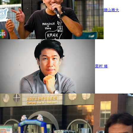
腰山雅大
栗村 修