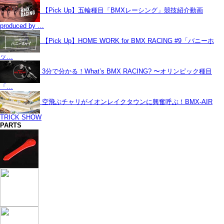
【Pick Up】五輪種目「BMXレーシング」競技紹介動画
produced by …
【Pick Up】HOME WORK for BMX RACING #9「バニーホ
ッ…
3分で分かる！What’s BMX RACING? 〜オリンピック種目
「…
空飛ぶチャリがイオンレイクタウンに興奮呼ぶ！BMX-AIR
TRICK SHOW
PARTS