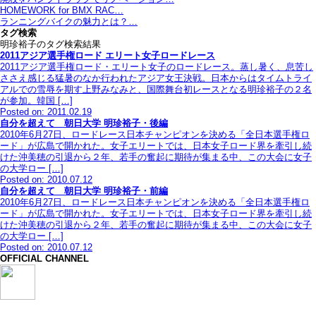
HOMEWORK for BMX RAC…
ランニングバイクの魅力とは？…
タグ検索
明珍裕子のタグ検索結果
2011アジア選手権ロード エリート女子ロードレース
2011アジア選手権ロード・エリート女子のロードレース。蒸し暑く、息苦し
ささえ感じる猛暑のなか行われたアジア女王決戦。日本からはタイムトライ
アルでの雪辱を期す上野みなみと、国際舞台初レースとなる明珍裕子の２名
が参加。韓国 […]
Posted on: 2011.02.19
自分を超えて 朝日大学 明珍裕子・後編
2010年6月27日、ロードレース日本チャンピオンを決める「全日本選手権ロ
ード」が広島で開かれた。女子エリートでは、日本女子ロード界を牽引し続
けた沖美穂の引退から２年、若手の奮起に期待が集まる中、この大会に女子
の大学ロー […]
Posted on: 2010.07.12
自分を超えて 朝日大学 明珍裕子・前編
2010年6月27日、ロードレース日本チャンピオンを決める「全日本選手権ロ
ード」が広島で開かれた。女子エリートでは、日本女子ロード界を牽引し続
けた沖美穂の引退から２年、若手の奮起に期待が集まる中、この大会に女子
の大学ロー […]
Posted on: 2010.07.12
OFFICIAL CHANNEL