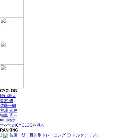
CYCLOG
腰山雅大
栗村 修
佐藤一朗
宮澤 崇史
福島 晋一
中川裕之
すべてのCYCLOGを見る
RANKING
1
佐藤一朗「目的別トレーニング ① トルクアップ」