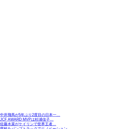
中井飛馬が5年ぶり2度目の日本一…
JCF AWARD MVPは杉浦佳子…
佐藤水菜がケイリンで世界王者…
廃校をパンプトラックでリノベーション…