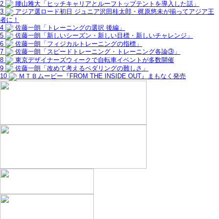
2
腰山雅大「ヒッチキャリアとルーフトップテントを導入した話」
3
アジア選ロード初日 ジュニア沢田桂太郎・梶原悠未が揃ってアジア王
者に！
4
佐藤一朗「トレーニングの選択 後編」
5
佐藤一朗「新しいシーズン・新しい目標・新しいチャレンジ」
6
佐藤一朗「フィジカルトレーニングの指標」
7
佐藤一朗「スピードトレーニング・トレーニング各論③」
8
東京デザイナーズウィークで自転車イベントが多数開催
9
佐藤一朗「改めて考えるペダリングの難しさ」
10
ＭＴＢムービー『FROM THE INSIDE OUT』まもなく発売