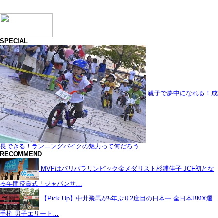
SPECIAL
親子で夢中になれる！成
長できる！ランニングバイクの魅力って何だろう
RECOMMEND
MVPはパリパラリンピック金メダリスト杉浦佳子 JCF初とな
る年間授賞式「ジャパンサ…
【Pick Up】中井飛馬が5年ぶり2度目の日本一 全日本BMX選
手権 男子エリート…