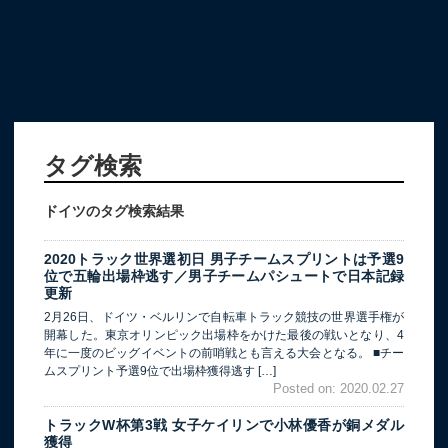
タグ検索
ドイツのタグ検索結果
2020トラック世界選初日 男子チームスプリントは予選9
位で五輪出場枠逃す／男子チームパシュートで日本記録
更新
2月26日、ドイツ・ベルリンで自転車トラック競技の世界選手権が
開幕した。東京オリンピック出場枠をかけた最後の戦いとなり、4
年に一度のビッグイベントの前哨戦とも言える大会となる。 ■チー
ムスプリント予選9位で出場枠獲得逃す […]
Posted on: 2020.02.27
トラックW杯第3戦 女子ケイリンで小林優香が銅メダル
獲得