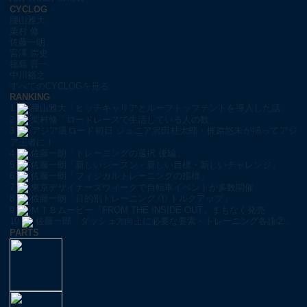
CYCLOG
腰山雅大
栗村 修
佐藤一朗
宮澤 崇史
福島 晋一
中川裕之
すべてのCYCLOGを見る
RANKING
1
腰山雅大「ヒッチキャリアとルーフトップテントを導入した話」
2
栗村修「ロードレースで生活している人の数」
3
アジア選ロード初日 ジュニア沢田桂太郎・梶原悠未が揃ってアジ
ア王者に！
4
佐藤一朗「トレーニングの選択 後編」
5
佐藤一朗「新しいシーズン・新しい目標・新しいチャレンジ」
6
佐藤一朗「フィジカルトレーニングの指標」
7
東京デザイナーズウィークで自転車イベントが多数開催
8
佐藤一朗「目的別トレーニング ① トルクアップ」
9
ＭＴＢムービー『FROM THE INSIDE OUT』まもなく発売
10
佐藤一郎「ダッシュ力向上に必要な要素・トレーニング各論②」
PARTS