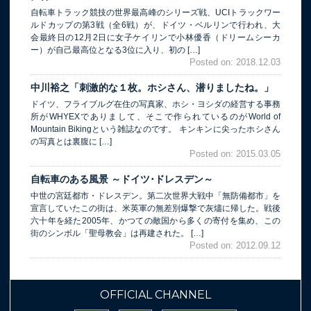
自転車トラック競技の世界最高峰のシリーズ戦、UCIトラックワー
ルドカップの第3戦（全6戦）が、ドイツ・ベルリンで行われ、大
会最終日の12月2日に女子ケイリンで小林優香（ドリームシーカ
ー）が自己最高位となる3位に入り、初の […]
Posted on: 2018.12.03
中川裕之「刺激的な１枚。ホシさん、潜りましたね。」
ドイツ、フライブルグ在住の写真家、ホシ・ヨシダの経営する事務
所がWHYEXでありまして、そこで作られているのがWorld of
Mountain Bikingという雑誌なのです。 キンキンに尖ったホシさん
の写真とは裏腹に […]
Posted on: 2015.03.05
自転車のある風景 ～ドイツ･ドレスデン～
中世の宮廷都市・ドレスデン。第二次世界大戦中「無防備都市」を
宣言していたこの街は、米英軍の無差別爆撃で灰燼に帰した。戦後
六十年を経た2005年、かつての敵国から多くの寄付を集め、この
街のシンボル「聖母教会」は再建された。 […]
Posted on: 2012.09.12
OFFICIAL CHANNEL