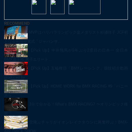
RECOMMEND
MVPはパリパラリンピック金メダリスト杉浦佳子 JCF初
となる年間授賞式「ジャパンサ…
【Pick Up】中井飛馬が5年ぶり2度目の日本一 全日本
BMX選手権 男子エリート…
【Pick Up】五輪種目「BMXレーシング」競技紹介動画
produced by …
【Pick Up】HOME WORK for BMX RACING #9「バニー
ホッ…
3分で分かる！What’s BMX RACING? 〜オリンピック種
目「…
空飛ぶチャリがイオンレイクタウンに興奮呼ぶ！BMX-
AIR TRICK SHOW