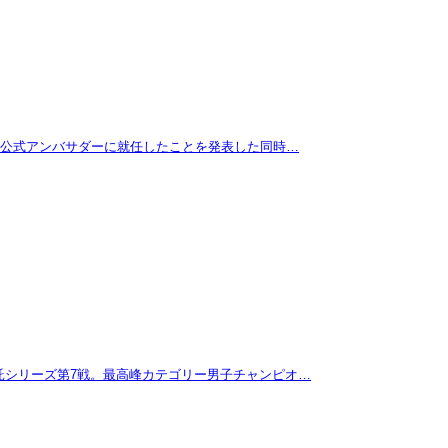
拓が公式アンバサダーに就任したことを発表した同時…
託シリーズ第7戦。最高峰カテゴリー男子チャンピオ…