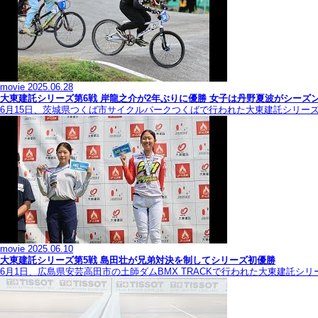
movie
2025.06.28
大東建託シリーズ第6戦 岸龍之介が2年ぶりに優勝 女子は丹野夏波がシーズ
6月15日、茨城県つくば市サイクルパークつくばで行われた大東建託シリー
movie
2025.06.10
大東建託シリーズ第5戦 島田壮が兄弟対決を制してシリーズ初優勝
6月1日、広島県安芸高田市の土師ダムBMX TRACKで行われた大東建託シ