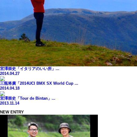
宮澤崇史「イタリアのいい所」...
2014.04.27
三瓶将廣「2014UCI BMX SX World Cup ...
2014.04.18
宮澤崇史「Tour de Bintan」...
2013.11.14
NEW ENTRY