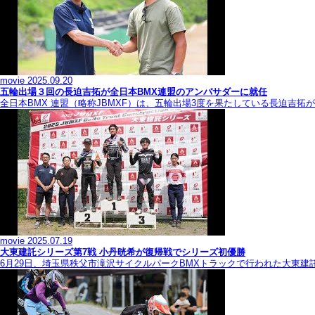
movie
2025.09.20
五輪出場３回の長迫吉拓が全日本BMX連盟のアンバサダーに就任
全日本BMX 連盟（略称JBMXF）は、五輪出場3度を果たしている長迫吉
movie
2025.07.19
大東建託シリーズ第7戦 ⼩丹晄希が復帰戦でシリーズ初優勝
6月29日、埼玉県秩父市滝沢サイクルパークBMXトラックで行われた大東建