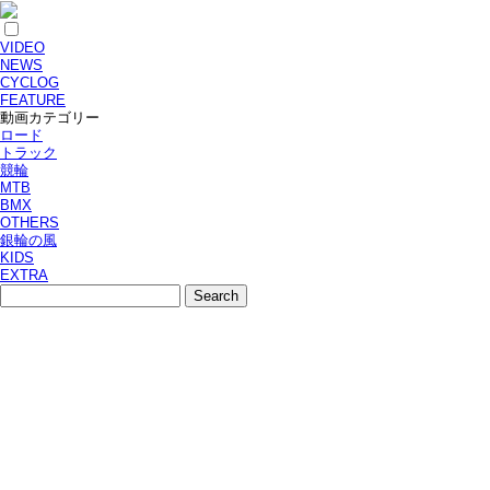
VIDEO
NEWS
CYCLOG
FEATURE
動画カテゴリー
ロード
トラック
競輪
MTB
BMX
OTHERS
銀輪の風
KIDS
EXTRA