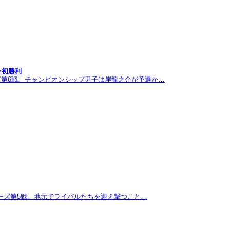
ン初勝利
ズ第6戦。チャンピオンシップ男子は岸龍之介が予選か…
リーズ第5戦。地元でライバルたちを迎え撃つこと…