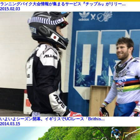
ランニングバイク大会情報が集まるサービス『チップル』がリリー...
2015.02.03
いよいよシーズン開幕。イギリスでUCIレース「Brithis...
2014.03.15