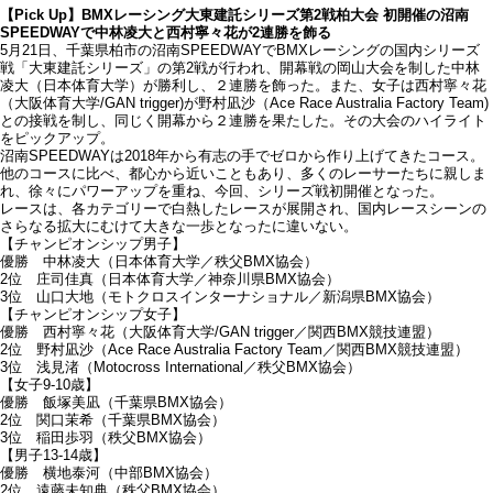
【Pick Up】BMXレーシング大東建託シリーズ第2戦柏大会 初開催の沼南
SPEEDWAYで中林凌大と西村寧々花が2連勝を飾る
5月21日、千葉県柏市の沼南SPEEDWAYでBMXレーシングの国内シリーズ
戦「大東建託シリーズ」の第2戦が行われ、開幕戦の岡山大会を制した中林
凌大（日本体育大学）が勝利し、２連勝を飾った。また、女子は西村寧々花
（大阪体育大学/GAN trigger)が野村凪沙（Ace Race Australia Factory Team)
との接戦を制し、同じく開幕から２連勝を果たした。その大会のハイライト
をピックアップ。
沼南SPEEDWAYは2018年から有志の手でゼロから作り上げてきたコース。
他のコースに比べ、都心から近いこともあり、多くのレーサーたちに親しま
れ、徐々にパワーアップを重ね、今回、シリーズ戦初開催となった。
レースは、各カテゴリーで白熱したレースが展開され、国内レースシーンの
さらなる拡大にむけて大きな一歩となったに違いない。
【チャンピオンシップ男子】
優勝 中林凌大（日本体育大学／秩父BMX協会）
2位 庄司佳真（日本体育大学／神奈川県BMX協会）
3位 山口大地（モトクロスインターナショナル／新潟県BMX協会）
【チャンピオンシップ女子】
優勝 西村寧々花（大阪体育大学/GAN trigger／関西BMX競技連盟）
2位 野村凪沙（Ace Race Australia Factory Team／関西BMX競技連盟）
3位 浅見渚（Motocross International／秩父BMX協会）
【女子9-10歳】
優勝 飯塚美凪（千葉県BMX協会）
2位 関口茉希（千葉県BMX協会）
3位 稲田歩羽（秩父BMX協会）
【男子13-14歳】
優勝 横地泰河（中部BMX協会）
2位 遠藤未知典（秩父BMX協会）