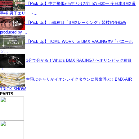
【Pick Up】中井飛馬が5年ぶり2度目の日本一 全日本BMX選
手権 男子エリート…
【Pick Up】五輪種目「BMXレーシング」競技紹介動画
produced by …
【Pick Up】HOME WORK for BMX RACING #9「バニーホ
ッ…
3分で分かる！What’s BMX RACING? 〜オリンピック種目
「…
空飛ぶチャリがイオンレイクタウンに興奮呼ぶ！BMX-AIR
TRICK SHOW
PARTS