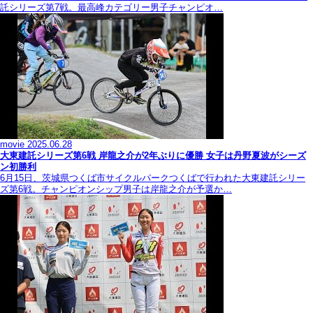
託シリーズ第7戦。最高峰カテゴリー男子チャンピオ…
movie
2025.06.28
大東建託シリーズ第6戦 岸龍之介が2年ぶりに優勝 女子は丹野夏波がシーズ
ン初勝利
6月15日、茨城県つくば市サイクルパークつくばで行われた大東建託シリー
ズ第6戦。チャンピオンシップ男子は岸龍之介が予選か…