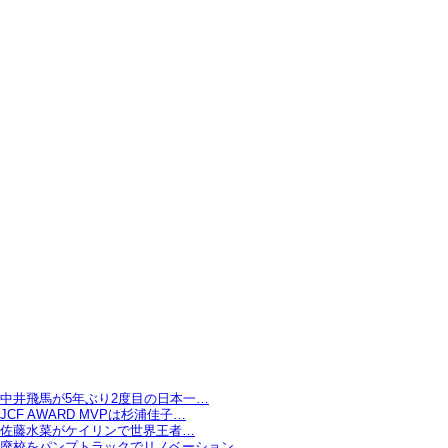
中井飛馬が5年ぶり2度目の日本一…
JCF AWARD MVPは杉浦佳子…
佐藤水菜がケイリンで世界王者…
廃校をパンプトラックでリノベーション…