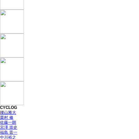
CYCLOG
腰山雅大
栗村 修
佐藤一朗
宮澤 崇史
福島 晋一
中川裕之