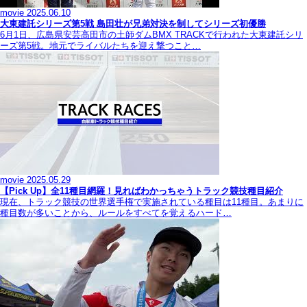
movie
2025.06.10
大東建託シリーズ第5戦 島田壮が兄弟対決を制してシリーズ初優勝
6月1日、広島県安芸高田市の土師ダムBMX TRACKで行われた大東建託シリ
ーズ第5戦。地元でライバルたちを迎え撃つこと…
movie
2025.05.29
【Pick Up】全11種目網羅！見ればわかっちゃうトラック競技種目紹介
現在、トラック競技の世界選手権で実施されている種目は11種目。あまりに
種目数が多いことから、ルールをすべてを覚えるハード…