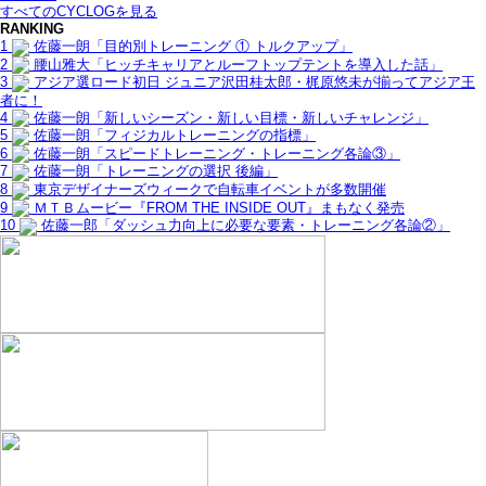
すべてのCYCLOGを見る
RANKING
1
佐藤一朗「目的別トレーニング ① トルクアップ」
2
腰山雅大「ヒッチキャリアとルーフトップテントを導入した話」
3
アジア選ロード初日 ジュニア沢田桂太郎・梶原悠未が揃ってアジア王
者に！
4
佐藤一朗「新しいシーズン・新しい目標・新しいチャレンジ」
5
佐藤一朗「フィジカルトレーニングの指標」
6
佐藤一朗「スピードトレーニング・トレーニング各論③」
7
佐藤一朗「トレーニングの選択 後編」
8
東京デザイナーズウィークで自転車イベントが多数開催
9
ＭＴＢムービー『FROM THE INSIDE OUT』まもなく発売
10
佐藤一郎「ダッシュ力向上に必要な要素・トレーニング各論②」