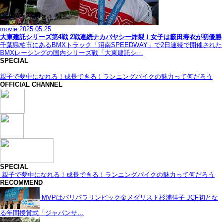
movie
2025.05.25
大東建託シリーズ第4戦 2戦連続ナカバヤシー炸裂！女子は籔田寿衣が初優勝
千葉県柏市にあるBMXトラック「沼南SPEEDWAY」で2日連続で開催された
BMXレーシングの国内シリーズ戦「大東建託シ…
SPECIAL
親子で夢中になれる！成長できる！ランニングバイクの魅力って何だろう
OFFICIAL CHANNEL
SPECIAL
親子で夢中になれる！成長できる！ランニングバイクの魅力って何だろう
RECOMMEND
MVPはパリパラリンピック金メダリスト杉浦佳子 JCF初とな
る年間授賞式「ジャパンサ…