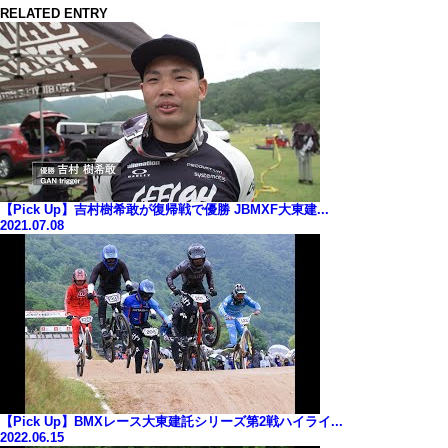
RELATED ENTRY
【Pick Up】吉村樹希敢が復帰戦で優勝 JBMXF大東建...
2021.07.08
【Pick Up】BMXレース大東建託シリーズ第2戦ハイライ...
2022.06.15