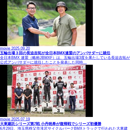
movie
2025.09.20
五輪出場３回の長迫吉拓が全日本BMX連盟のアンバサダーに就任
全日本BMX 連盟（略称JBMXF）は、五輪出場3度を果たしている長迫吉拓が
公式アンバサダーに就任したことを発表した同時…
movie
2025.07.19
大東建託シリーズ第7戦 ⼩丹晄希が復帰戦でシリーズ初優勝
6月29日、埼玉県秩父市滝沢サイクルパークBMXトラックで行われた大東建