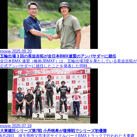
movie
2025.09.20
五輪出場３回の長迫吉拓が全日本BMX連盟のアンバサダーに就任
全日本BMX 連盟（略称JBMXF）は、五輪出場3度を果たしている長迫吉拓が
公式アンバサダーに就任したことを発表した同時…
movie
2025.07.19
大東建託シリーズ第7戦 ⼩丹晄希が復帰戦でシリーズ初優勝
6月29日、埼玉県秩父市滝沢サイクルパークBMXトラックで行われた大東建