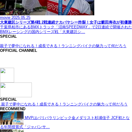
movie
2025.05.25
大東建託シリーズ第4戦 2戦連続ナカバヤシー炸裂！女子は籔田寿衣が初優勝
千葉県柏市にあるBMXトラック「沼南SPEEDWAY」で2日連続で開催された
BMXレーシングの国内シリーズ戦「大東建託シ…
SPECIAL
親子で夢中になれる！成長できる！ランニングバイクの魅力って何だろう
OFFICIAL CHANNEL
SPECIAL
親子で夢中になれる！成長できる！ランニングバイクの魅力って何だろう
RECOMMEND
MVPはパリパラリンピック金メダリスト杉浦佳子 JCF初とな
る年間授賞式「ジャパンサ…