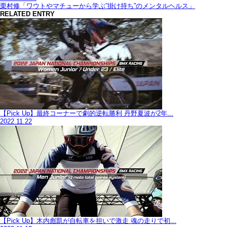
栗村修「ワウトやマチューから学ぶ”掛け持ち”のメンタルヘルス」
RELATED ENTRY
【Pick Up】最終コーナーで劇的逆転勝利 丹野夏波が2年...
2022.11.22
【Pick Up】木内彪凱が自転車を担いで激走 魂の走りで初...