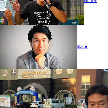
腰山雅大
栗村 修