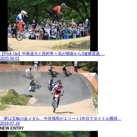
【Pick Up】中林凌大と西村寧々花が開幕から3連勝達成 ...
2023.06.01
「夢は五輪の金メダル」中井飛馬がエリート1年目でタイトル獲得...
2019.07.19
NEW ENTRY