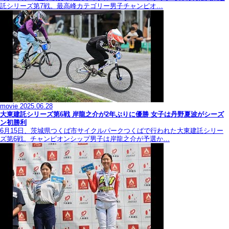
託シリーズ第7戦。最高峰カテゴリー男子チャンピオ…
movie
2025.06.28
大東建託シリーズ第6戦 岸龍之介が2年ぶりに優勝 女子は丹野夏波がシーズ
ン初勝利
6月15日、茨城県つくば市サイクルパークつくばで行われた大東建託シリー
ズ第6戦。チャンピオンシップ男子は岸龍之介が予選か…