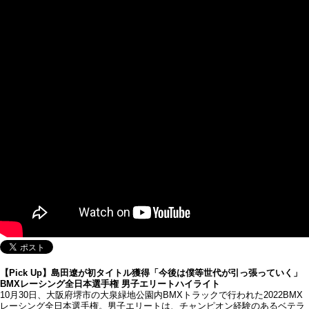
【Pick Up】島田遼が初タイトル獲得「今後は僕等世代が引っ張っていく」
BMXレーシング全日本選手権 男子エリートハイライト
10月30日、大阪府堺市の大泉緑地公園内BMXトラックで行われた2022BMX
レーシング全日本選手権。男子エリートは、チャンピオン経験のあるベテラ