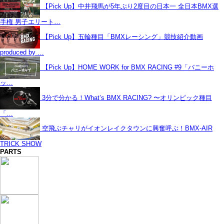
【Pick Up】中井飛馬が5年ぶり2度目の日本一 全日本BMX選
手権 男子エリート…
【Pick Up】五輪種目「BMXレーシング」競技紹介動画
produced by …
【Pick Up】HOME WORK for BMX RACING #9「バニーホ
ッ…
3分で分かる！What’s BMX RACING? 〜オリンピック種目
「…
空飛ぶチャリがイオンレイクタウンに興奮呼ぶ！BMX-AIR
TRICK SHOW
PARTS