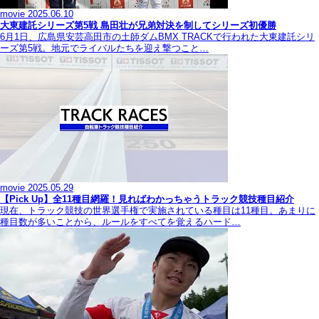
movie
2025.06.10
大東建託シリーズ第5戦 島田壮が兄弟対決を制してシリーズ初優勝
6月1日、広島県安芸高田市の土師ダムBMX TRACKで行われた大東建託シリ
ーズ第5戦。地元でライバルたちを迎え撃つこと…
movie
2025.05.29
【Pick Up】全11種目網羅！見ればわかっちゃうトラック競技種目紹介
現在、トラック競技の世界選手権で実施されている種目は11種目。あまりに
種目数が多いことから、ルールをすべてを覚えるハード…