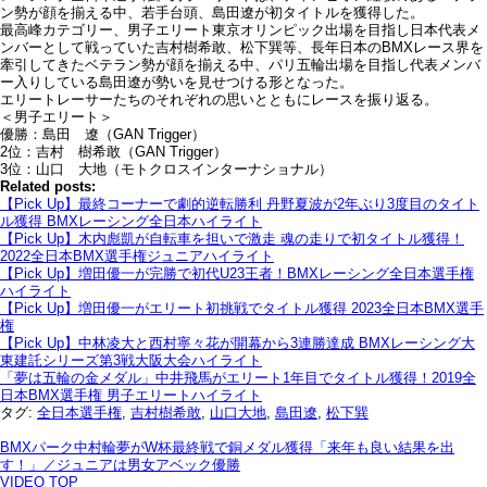
ン勢が顔を揃える中、若手台頭、島田遼が初タイトルを獲得した。
最高峰カテゴリー、男子エリート東京オリンピック出場を目指し日本代表メ
ンバーとして戦っていた吉村樹希敢、松下巽等、長年日本のBMXレース界を
牽引してきたベテラン勢が顔を揃える中、パリ五輪出場を目指し代表メンバ
ー入りしている島田遼が勢いを見せつける形となった。
エリートレーサーたちのそれぞれの思いとともにレースを振り返る。
＜男子エリート＞
優勝：島田 遼（GAN Trigger）
2位：吉村 樹希敢（GAN Trigger）
3位：山口 大地（モトクロスインターナショナル）
Related posts:
【Pick Up】最終コーナーで劇的逆転勝利 丹野夏波が2年ぶり3度目のタイト
ル獲得 BMXレーシング全日本ハイライト
【Pick Up】木内彪凱が自転車を担いで激走 魂の走りで初タイトル獲得！
2022全日本BMX選手権ジュニアハイライト
【Pick Up】増田優一が完勝で初代U23王者！BMXレーシング全日本選手権
ハイライト
【Pick Up】増田優一がエリート初挑戦でタイトル獲得 2023全日本BMX選手
権
【Pick Up】中林凌大と西村寧々花が開幕から3連勝達成 BMXレーシング大
東建託シリーズ第3戦大阪大会ハイライト
「夢は五輪の金メダル」中井飛馬がエリート1年目でタイトル獲得！2019全
日本BMX選手権 男子エリートハイライト
タグ:
全日本選手権
,
吉村樹希敢
,
山口大地
,
島田遼
,
松下巽
BMXパーク中村輪夢がW杯最終戦で銅メダル獲得「来年も良い結果を出
す！」／ジュニアは男女アベック優勝
VIDEO TOP