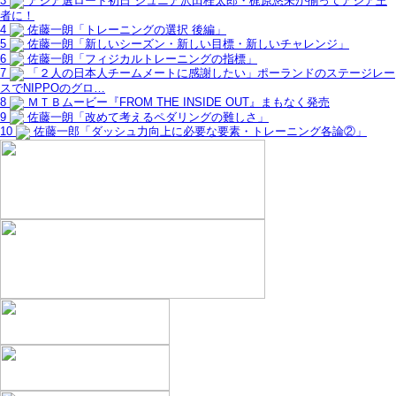
3
アジア選ロード初日 ジュニア沢田桂太郎・梶原悠未が揃ってアジア王
者に！
4
佐藤一朗「トレーニングの選択 後編」
5
佐藤一朗「新しいシーズン・新しい目標・新しいチャレンジ」
6
佐藤一朗「フィジカルトレーニングの指標」
7
「２人の日本人チームメートに感謝したい」ポーランドのステージレー
スでNIPPOのグロ…
8
ＭＴＢムービー『FROM THE INSIDE OUT』まもなく発売
9
佐藤一朗「改めて考えるペダリングの難しさ」
10
佐藤一郎「ダッシュ力向上に必要な要素・トレーニング各論②」