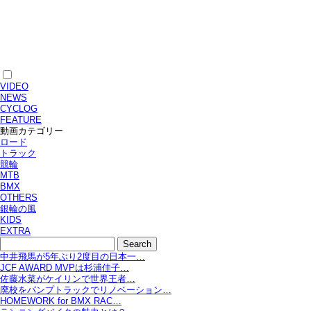
VIDEO
NEWS
CYCLOG
FEATURE
動画カテゴリー
ロード
トラック
競輪
MTB
BMX
OTHERS
銀輪の風
KIDS
EXTRA
中井飛馬が5年ぶり2度目の日本一…
JCF AWARD MVPは杉浦佳子…
佐藤水菜がケイリンで世界王者…
廃校をパンプトラックでリノベーション…
HOMEWORK for BMX RAC…