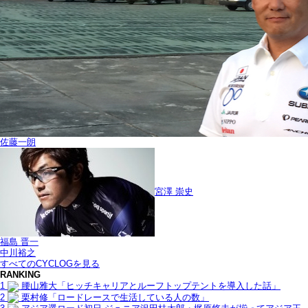
佐藤一朗
宮澤 崇史
福島 晋一
中川裕之
すべてのCYCLOGを見る
RANKING
1
腰山雅大「ヒッチキャリアとルーフトップテントを導入した話」
2
栗村修「ロードレースで生活している人の数」