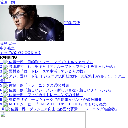
佐藤一朗
宮澤 崇史
福島 晋一
中川裕之
すべてのCYCLOGを見る
RANKING
1
佐藤一朗「目的別トレーニング ① トルクアップ」
2
腰山雅大「ヒッチキャリアとルーフトップテントを導入した話」
3
栗村修「ロードレースで生活している人の数」
4
アジア選ロード初日 ジュニア沢田桂太郎・梶原悠未が揃ってアジア王
者に！
5
佐藤一朗「トレーニングの選択 後編」
6
佐藤一朗「新しいシーズン・新しい目標・新しいチャレンジ」
7
佐藤一朗「フィジカルトレーニングの指標」
8
東京デザイナーズウィークで自転車イベントが多数開催
9
ＭＴＢムービー『FROM THE INSIDE OUT』まもなく発売
10
佐藤一郎「ダッシュ力向上に必要な要素・トレーニング各論②」