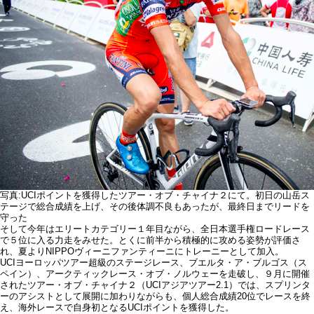
写真:UCIポイントを獲得したツアー・オブ・チャイナ２にて。初日の山岳ス
テージで総合成績を上げ、その後体調不良もあったが、最終日までリードを
守った
そして今年はエリートカテゴリー１年目ながら、全日本選手権ロードレース
で５位に入る力走をみせた。とくに前半から積極的に攻める姿勢が評価さ
れ、夏よりNIPPOヴィーニファンティーニにトレーニーとして加入。
UCIヨーロッパツアー超級のステージレース、ブエルタ・ア・ブルゴス（ス
ペイン）、アークティックレース・オブ・ノルウェーを走破し、９月に開催
されたツアー・オブ・チャイナ２（UCIアジアツアー2.1）では、スプリンタ
ーのアシストとして展開に加わりながらも、個人総合成績20位でレースを終
え、海外レースで自身初となるUCIポイントを獲得した。