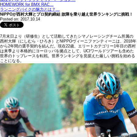
HOMEWORK for BMX RAC…
ランニングバイクの魅力とは？…
NIPPOが西村大輝とプロ契約締結 故障を乗り越え世界ランキングに挑戦！
Posted on: 2017.10.14
7月末日より（研修生）として活動してきたシマノレーシングチーム所属の
西村大輝（にしむら・ひろき）とNIPPOヴィーニファンティーニは、2018年
から2年間の選手契約を結んだ。現在22歳、エリートカテゴリー1年目の西村
は来季より本格的にヨーロッパを拠点として、UCIワールドツアーも含めた
世界のトップレースを転戦。世界ランキングを見据えた厳しい挑戦を始める
ことになる。