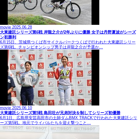
movie
2025.06.28
大東建託シリーズ第6戦 岸龍之介が2年ぶりに優勝 女子は丹野夏波がシーズ
ン初勝利
6月15日、茨城県つくば市サイクルパークつくばで行われた大東建託シリー
ズ第6戦。チャンピオンシップ男子は岸龍之介が予選か…
movie
2025.06.10
大東建託シリーズ第5戦 島田壮が兄弟対決を制してシリーズ初優勝
6月1日、広島県安芸高田市の土師ダムBMX TRACKで行われた大東建託シリ
ーズ第5戦。地元でライバルたちを迎え撃つこと…