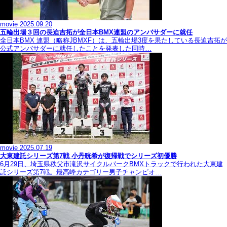
movie
2025.09.20
五輪出場３回の長迫吉拓が全日本BMX連盟のアンバサダーに就任
全日本BMX 連盟（略称JBMXF）は、五輪出場3度を果たしている長迫吉拓が
公式アンバサダーに就任したことを発表した同時…
movie
2025.07.19
大東建託シリーズ第7戦 ⼩丹晄希が復帰戦でシリーズ初優勝
6月29日、埼玉県秩父市滝沢サイクルパークBMXトラックで行われた大東建
託シリーズ第7戦。最高峰カテゴリー男子チャンピオ…