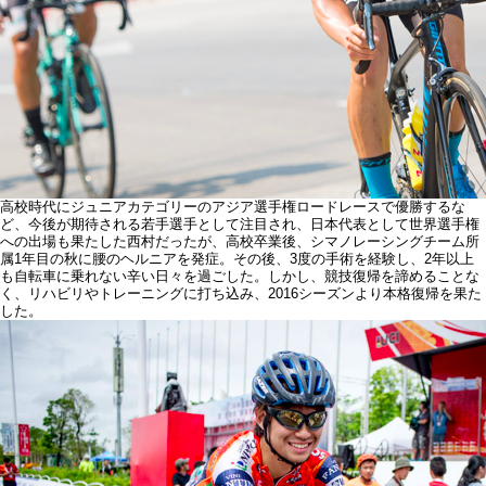
高校時代にジュニアカテゴリーのアジア選手権ロードレースで優勝するな
ど、今後が期待される若手選手として注目され、日本代表として世界選手権
への出場も果たした西村だったが、高校卒業後、シマノレーシングチーム所
属1年目の秋に腰のヘルニアを発症。その後、3度の手術を経験し、2年以上
も自転車に乗れない辛い日々を過ごした。しかし、競技復帰を諦めることな
く、リハビリやトレーニングに打ち込み、2016シーズンより本格復帰を果た
した。