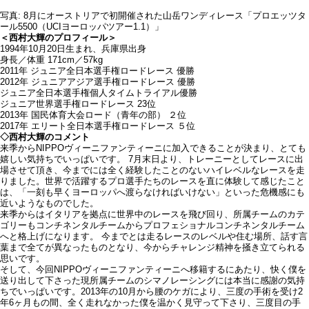
写真: 8月にオーストリアで初開催された山岳ワンディレース「プロエッツタ
ール5500（UCIヨーロッパツアー1.1）」
＜西村大輝のプロフィール＞
1994年10月20日生まれ、兵庫県出身
身長／体重 171cm／57kg
2011年 ジュニア全日本選手権ロードレース 優勝
2012年 ジュニアアジア選手権ロードレース 優勝
ジュニア全日本選手権個人タイムトライアル優勝
ジュニア世界選手権ロードレース 23位
2013年 国民体育大会ロード（青年の部） ２位
2017年 エリート全日本選手権ロードレース ５位
◇西村大輝のコメント
来季からNIPPOヴィーニファンティーニに加入できることが決まり、とても
嬉しい気持ちでいっぱいです。 7月末日より、トレーニーとしてレースに出
場させて頂き、今までには全く経験したことのないハイレベルなレースを走
りました。世界で活躍するプロ選手たちのレースを直に体験して感じたこと
は、「一刻も早くヨーロッパへ渡らなければいけない」といった危機感にも
近いようなものでした。
来季からはイタリアを拠点に世界中のレースを飛び回り、所属チームのカテ
ゴリーもコンチネンタルチームからプロフェショナルコンチネンタルチーム
へと格上げになります。 今までとは走るレースのレベルや住む場所、話す言
葉まで全てが異なったものとなり、今からチャレンジ精神を掻き立てられる
思いです。
そして、今回NIPPOヴィーニファンティーニへ移籍するにあたり、快く僕を
送り出して下さった現所属チームのシマノレーシングには本当に感謝の気持
ちでいっぱいです。2013年の10月から腰のケガにより、三度の手術を受け2
年6ヶ月もの間、全く走れなかった僕を温かく見守って下さり、三度目の手