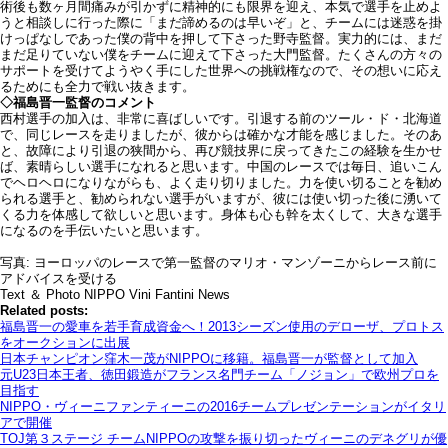
術後も数ヶ月間痛みが引かずに精神的にも限界を迎え、本気で選手を止めよ
うと相談しに行った際に「まだ諦めるのは早いぞ」と、チームには迷惑を掛
けっぱなしであった僕の背中を押して下さった野寺監督。実力的には、まだ
まだ足りていない僕をチームに迎えて下さった大門監督。たくさんの方々の
サポートを受けてようやく手にした世界への挑戦権なので、その想いに応え
るためにも全力で戦い抜きます。
◇福島晋一監督のコメント
西村選手の加入は、非常に喜ばしいです。引退する前のツール・ド・北海道
で、同じレースを走りましたが、彼からは確かな才能を感じました。そのあ
と、故障により引退の狭間から、再び競技界に戻ってきたこの経験を生かせ
ば、素晴らしい選手になれると思います。中国のレースでは毎日、追いこん
でヘロヘロになりながらも、よく走り切りました。力を使い切ることを勧め
られる選手と、勧められない選手がいますが、彼には使い切った後に湧いて
くる力を体感して欲しいと思います。身体も心も幹を太くして、大きな選手
になるのを手伝いたいと思います。
写真: ヨーロッパのレースで第一監督のマリオ・マンゾーニからレース前に
アドバイスを受ける
Text ＆ Photo NIPPO Vini Fantini News
Related posts:
福島晋一の愛車を若手育成資金へ！2013シーズン使用のデローザ、プロトス
をオークションに出展
日本チャンピオン窪木一茂がNIPPOに移籍。福島晋一が監督として加入
元U23日本王者、徳田鍛造がフランス名門チーム「ノジョン」で欧州プロを
目指す
NIPPO・ヴィーニファンティーニの2016チームプレゼンテーションがイタリ
アで開催
TOJ第３ステージ チームNIPPOの攻撃を振り切ったヴィーニのデネグリが優