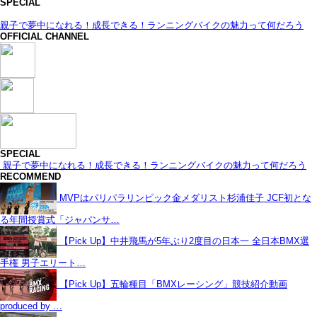
SPECIAL
親子で夢中になれる！成長できる！ランニングバイクの魅力って何だろう
OFFICIAL CHANNEL
SPECIAL
親子で夢中になれる！成長できる！ランニングバイクの魅力って何だろう
RECOMMEND
MVPはパリパラリンピック金メダリスト杉浦佳子 JCF初とな
る年間授賞式「ジャパンサ…
【Pick Up】中井飛馬が5年ぶり2度目の日本一 全日本BMX選
手権 男子エリート…
【Pick Up】五輪種目「BMXレーシング」競技紹介動画
produced by …