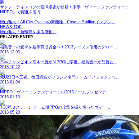
勝
サクソ・ティンコフの宮澤崇史が移籍！来季「ヴィーニファンティーニ・
NIPPO」で躍進を誓う
腰山雅大「All-City Cyclesの新機種、Cosmic Stallionインプレ」
NEWS TOP
腰山雅大「自転車を操る感覚」
;
RELATED ENTRY
福島晋一の愛車を若手育成資金へ！2013シーズン使用のデロー...
2013.12.06
日本チャンピオン窪木一茂がNIPPOに移籍。福島晋一が監督と...
2015.10.22
元U23日本王者、徳田鍛造がフランス名門チーム「ノジョン」で...
2016.01.04
NIPPO・ヴィーニファンティーニの2016チームプレゼンテ...
2016.01.13
TOJ第３ステージ チームNIPPOの攻撃を振り切ったヴィー...
2013.05.23