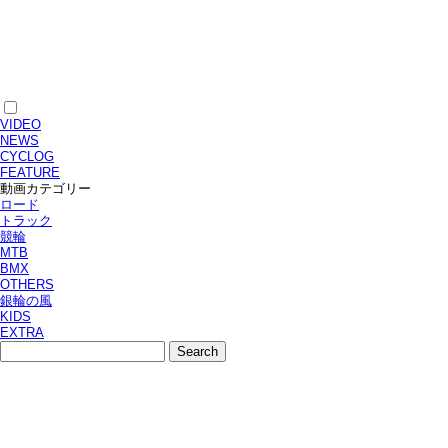
VIDEO
NEWS
CYCLOG
FEATURE
動画カテゴリー
ロード
トラック
競輪
MTB
BMX
OTHERS
銀輪の風
KIDS
EXTRA