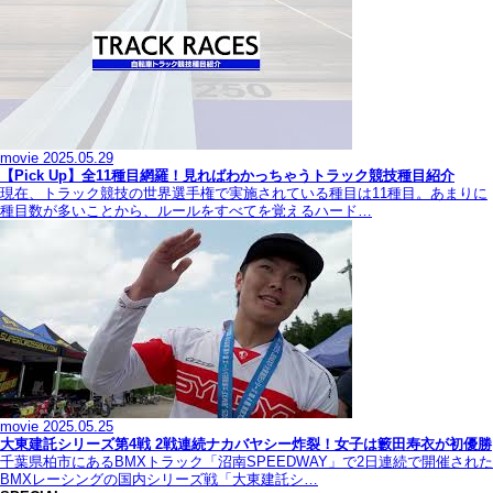
movie
2025.05.29
【Pick Up】全11種目網羅！見ればわかっちゃうトラック競技種目紹介
現在、トラック競技の世界選手権で実施されている種目は11種目。あまりに
種目数が多いことから、ルールをすべてを覚えるハード…
movie
2025.05.25
大東建託シリーズ第4戦 2戦連続ナカバヤシー炸裂！女子は籔田寿衣が初優勝
千葉県柏市にあるBMXトラック「沼南SPEEDWAY」で2日連続で開催された
BMXレーシングの国内シリーズ戦「大東建託シ…