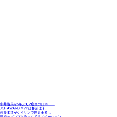
中井飛馬が5年ぶり2度目の日本一…
JCF AWARD MVPは杉浦佳子…
佐藤水菜がケイリンで世界王者…
廃校をパンプトラックでリノベーション…