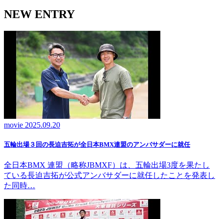
NEW ENTRY
movie
2025.09.20
五輪出場３回の長迫吉拓が全日本BMX連盟のアンバサダーに就任
全日本BMX 連盟（略称JBMXF）は、五輪出場3度を果たし
ている長迫吉拓が公式アンバサダーに就任したことを発表し
た同時…