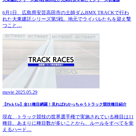
6月1日、広島県安芸高田市の土師ダムBMX TRACKで行わ
れた大東建託シリーズ第5戦。地元でライバルたちを迎え撃
つこと…
movie
2025.05.29
【Pick Up】全11種目網羅！見ればわかっちゃうトラック競技種目紹介
現在、トラック競技の世界選手権で実施されている種目は11
種目。あまりに種目数が多いことから、ルールをすべてを覚
えるハード…