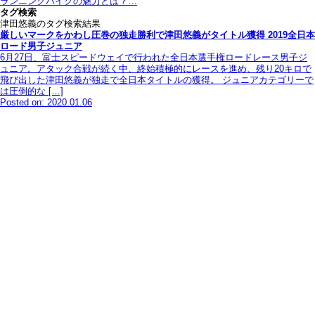
ランニングバイクの魅力とは？…
タグ検索
津田悠義のタグ検索結果
厳しいマークをかわし圧巻の独走勝利で津田悠義がタイトル獲得 2019全日本
ロード男子ジュニア
6月27日、富士スピードウェイで行われた全日本選手権ロードレース男子ジ
ュニア。アタック合戦が続く中、終始積極的にレースを進め、残り20キロで
飛び出した津田悠義が独走で全日本タイトルの獲得。 ジュニアカテゴリーで
は圧倒的な […]
Posted on: 2020.01.06