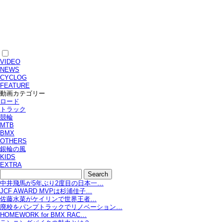
VIDEO
NEWS
CYCLOG
FEATURE
動画カテゴリー
ロード
トラック
競輪
MTB
BMX
OTHERS
銀輪の風
KIDS
EXTRA
中井飛馬が5年ぶり2度目の日本一…
JCF AWARD MVPは杉浦佳子…
佐藤水菜がケイリンで世界王者…
廃校をパンプトラックでリノベーション…
HOMEWORK for BMX RAC…