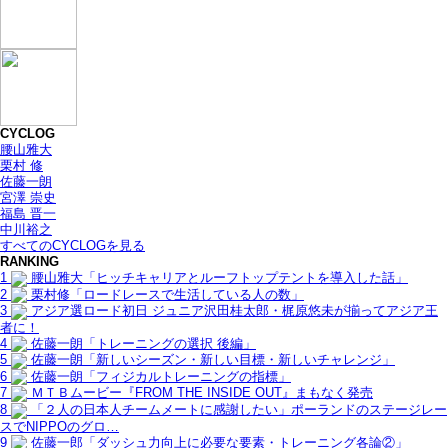
CYCLOG
腰山雅大
栗村 修
佐藤一朗
宮澤 崇史
福島 晋一
中川裕之
すべてのCYCLOGを見る
RANKING
1
腰山雅大「ヒッチキャリアとルーフトップテントを導入した話」
2
栗村修「ロードレースで生活している人の数」
3
アジア選ロード初日 ジュニア沢田桂太郎・梶原悠未が揃ってアジア王
者に！
4
佐藤一朗「トレーニングの選択 後編」
5
佐藤一朗「新しいシーズン・新しい目標・新しいチャレンジ」
6
佐藤一朗「フィジカルトレーニングの指標」
7
ＭＴＢムービー『FROM THE INSIDE OUT』まもなく発売
8
「２人の日本人チームメートに感謝したい」ポーランドのステージレー
スでNIPPOのグロ…
9
佐藤一郎「ダッシュ力向上に必要な要素・トレーニング各論②」