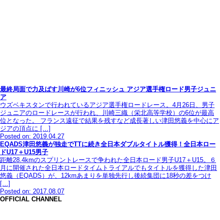
最終局面で力及ばす川崎が6位フィニッシュ アジア選手権ロード男子ジュニ
ア
ウズベキスタンで行われているアジア選手権ロードレース。4月26日、男子
ジュニアのロードレースが行われ、川崎三織（栄北高等学校）の6位が最高
位となった。 フランス遠征で結果を残すなど成長著しい津田悠義を中心にア
ジアの頂点に […]
Posted on: 2019.04.27
EQADS津田悠義が独走でTTに続き全日本ダブルタイトル獲得！全日本ロー
ドU17＋U15男子
距離28.4kmのスプリントレースで争われた全日本ロード男子U17＋U15。６
月に開催された全日本ロードタイムトライアルでもタイトルを獲得した津田
悠義（EQADS）が、12kmあまりを単独先行し後続集団に18秒の差をつけ
[…]
Posted on: 2017.08.07
OFFICIAL CHANNEL