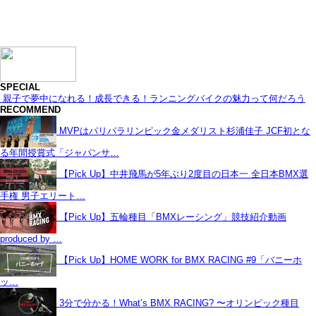
SPECIAL
親子で夢中になれる！成長できる！ランニングバイクの魅力って何だろう
RECOMMEND
MVPはパリパラリンピック金メダリスト杉浦佳子 JCF初とな
る年間授賞式「ジャパンサ…
【Pick Up】中井飛馬が5年ぶり2度目の日本一 全日本BMX選
手権 男子エリート…
【Pick Up】五輪種目「BMXレーシング」競技紹介動画
produced by …
【Pick Up】HOME WORK for BMX RACING #9「バニーホ
ッ…
3分で分かる！What’s BMX RACING? 〜オリンピック種目