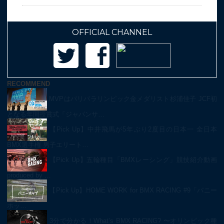
OFFICIAL CHANNEL
RECOMMEND
MVPはパリパラリンピック金メダリスト杉浦佳子 JCF初
となる年間授賞式「ジャパンサ…
【Pick Up】中井飛馬が5年ぶり2度目の日本一 全日本
BMX選手権 男子エリート…
【Pick Up】五輪種目「BMXレーシング」競技紹介動画
produced by …
【Pick Up】HOME WORK for BMX RACING #9「バニー
ホッ…
3分で分かる！What’s BMX RACING? 〜オリンピック種