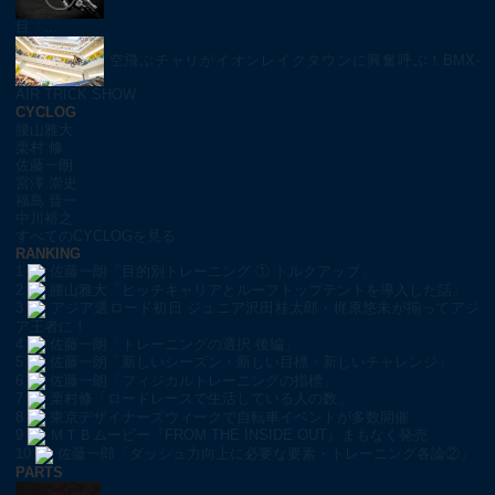
目「…
空飛ぶチャリがイオンレイクタウンに興奮呼ぶ！BMX-
AIR TRICK SHOW
CYCLOG
腰山雅大
栗村 修
佐藤一朗
宮澤 崇史
福島 晋一
中川裕之
すべてのCYCLOGを見る
RANKING
1
佐藤一朗「目的別トレーニング ① トルクアップ」
2
腰山雅大「ヒッチキャリアとルーフトップテントを導入した話」
3
アジア選ロード初日 ジュニア沢田桂太郎・梶原悠未が揃ってアジ
ア王者に！
4
佐藤一朗「トレーニングの選択 後編」
5
佐藤一朗「新しいシーズン・新しい目標・新しいチャレンジ」
6
佐藤一朗「フィジカルトレーニングの指標」
7
栗村修「ロードレースで生活している人の数」
8
東京デザイナーズウィークで自転車イベントが多数開催
9
ＭＴＢムービー『FROM THE INSIDE OUT』まもなく発売
10
佐藤一郎「ダッシュ力向上に必要な要素・トレーニング各論②」
PARTS