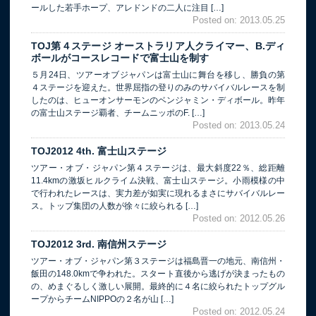
ールした若手ホープ、アレドンドの二人に注目 […]
Posted on: 2013.05.25
TOJ第４ステージ オーストラリア人クライマー、B.ディ
ボールがコースレコードで富士山を制す
５月24日、ツアーオブジャパンは富士山に舞台を移し、勝負の第
４ステージを迎えた。世界屈指の登りのみのサバイバルレースを制
したのは、ヒューオンサーモンのベンジャミン・ディボール。昨年
の富士山ステージ覇者、チームニッポのF. […]
Posted on: 2013.05.24
TOJ2012 4th. 富士山ステージ
ツアー・オブ・ジャパン第４ステージは、最大斜度22％、総距離
11.4kmの激坂ヒルクライム決戦、富士山ステージ。小雨模様の中
で行われたレースは、実力差が如実に現れるまさにサバイバルレー
ス。トップ集団の人数が徐々に絞られる […]
Posted on: 2012.05.26
TOJ2012 3rd. 南信州ステージ
ツアー・オブ・ジャパン第３ステージは福島晋一の地元、南信州・
飯田の148.0kmで争われた。スタート直後から逃げが決まったもの
の、めまぐるしく激しい展開。最終的に４名に絞られたトップグル
ープからチームNIPPOの２名が山 […]
Posted on: 2012.05.24