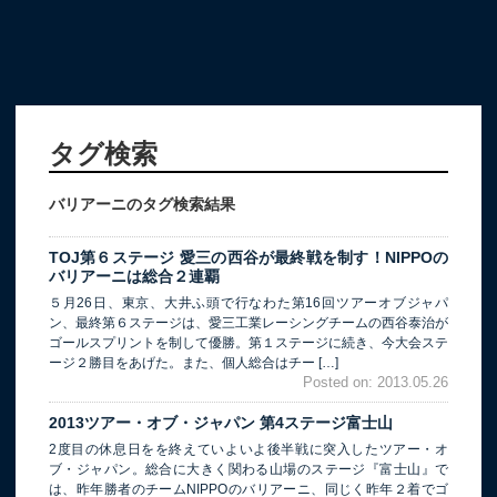
タグ検索
バリアーニのタグ検索結果
TOJ第６ステージ 愛三の西谷が最終戦を制す！NIPPOの
バリアーニは総合２連覇
５月26日、東京、大井ふ頭で行なわた第16回ツアーオブジャパ
ン、最終第６ステージは、愛三工業レーシングチームの西谷泰治が
ゴールスプリントを制して優勝。第１ステージに続き、今大会ステ
ージ２勝目をあげた。また、個人総合はチー […]
Posted on: 2013.05.26
2013ツアー・オブ・ジャパン 第4ステージ富士山
2度目の休息日をを終えていよいよ後半戦に突入したツアー・オ
ブ・ジャパン。総合に大きく関わる山場のステージ『富士山』で
は、昨年勝者のチームNIPPOのバリアーニ、同じく昨年２着でゴ