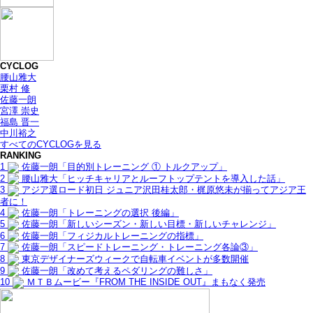
CYCLOG
腰山雅大
栗村 修
佐藤一朗
宮澤 崇史
福島 晋一
中川裕之
すべてのCYCLOGを見る
RANKING
1
佐藤一朗「目的別トレーニング ① トルクアップ」
2
腰山雅大「ヒッチキャリアとルーフトップテントを導入した話」
3
アジア選ロード初日 ジュニア沢田桂太郎・梶原悠未が揃ってアジア王
者に！
4
佐藤一朗「トレーニングの選択 後編」
5
佐藤一朗「新しいシーズン・新しい目標・新しいチャレンジ」
6
佐藤一朗「フィジカルトレーニングの指標」
7
佐藤一朗「スピードトレーニング・トレーニング各論③」
8
東京デザイナーズウィークで自転車イベントが多数開催
9
佐藤一朗「改めて考えるペダリングの難しさ」
10
ＭＴＢムービー『FROM THE INSIDE OUT』まもなく発売