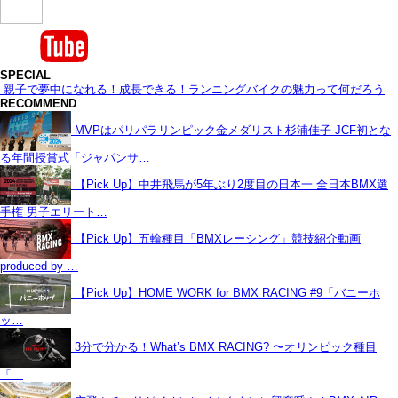
SPECIAL
親子で夢中になれる！成長できる！ランニングバイクの魅力って何だろう
RECOMMEND
MVPはパリパラリンピック金メダリスト杉浦佳子 JCF初とな
る年間授賞式「ジャパンサ…
【Pick Up】中井飛馬が5年ぶり2度目の日本一 全日本BMX選
手権 男子エリート…
【Pick Up】五輪種目「BMXレーシング」競技紹介動画
produced by …
【Pick Up】HOME WORK for BMX RACING #9「バニーホ
ッ…
3分で分かる！What’s BMX RACING? 〜オリンピック種目
「…