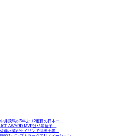
中井飛馬が5年ぶり2度目の日本一…
JCF AWARD MVPは杉浦佳子…
佐藤水菜がケイリンで世界王者…
廃校をパンプトラックでリノベーション…