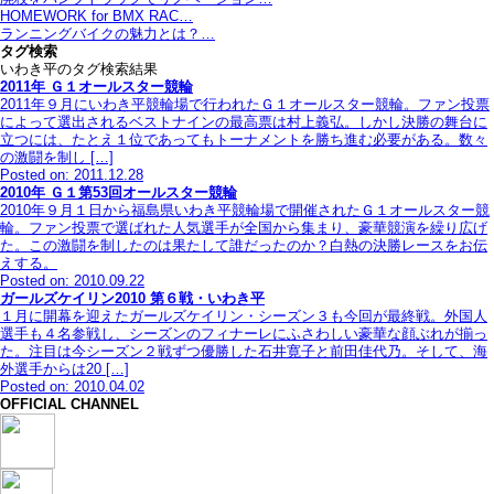
HOMEWORK for BMX RAC…
ランニングバイクの魅力とは？…
タグ検索
いわき平のタグ検索結果
2011年 Ｇ１オールスター競輪
2011年９月にいわき平競輪場で行われたＧ１オールスター競輪。ファン投票
によって選出されるベストナインの最高票は村上義弘。しかし決勝の舞台に
立つには、たとえ１位であってもトーナメントを勝ち進む必要がある。数々
の激闘を制し […]
Posted on: 2011.12.28
2010年 Ｇ１第53回オールスター競輪
2010年９月１日から福島県いわき平競輪場で開催されたＧ１オールスター競
輪。ファン投票で選ばれた人気選手が全国から集まり、豪華競演を繰り広げ
た。この激闘を制したのは果たして誰だったのか？白熱の決勝レースをお伝
えする。
Posted on: 2010.09.22
ガールズケイリン2010 第６戦・いわき平
１月に開幕を迎えたガールズケイリン・シーズン３も今回が最終戦。外国人
選手も４名参戦し、シーズンのフィナーレにふさわしい豪華な顔ぶれが揃っ
た。注目は今シーズン２戦ずつ優勝した石井寛子と前田佳代乃。そして、海
外選手からは20 […]
Posted on: 2010.04.02
OFFICIAL CHANNEL