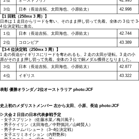
２位
オーストラリア
42.993
３位
日本（長迫吉拓、太田海也、小原佑太）
42.998
【1 回戦（250mx 3 周）】
日本は 1 走目からリードを奪い、そのまま押し切って先着。全体の 3 位で 3-
4 位決定戦に進出。
１位
日本（長迫吉拓、太田海也、小原佑太）
42.744
２位
コロンビア
43.389
【3-4 位決定戦（250mx 3 周）】
1 走の長迫がイギリスにリードを奪われるも、2 走の太田が逆転。3 走の小
原がそのまま押し切って先着。全体の 3 位で銅メダル獲得となりました。
３位
日本（長迫吉拓、太田海也、小原佑太）
42.877
４位
イギリス
43.322
表彰 優勝オランダ／2位オーストラリア photo:JCF
史上初のメダリストメンバー 左から太田、小原、長迫 photo:JCF
▷大会 2 日目の日本代表参戦予定
・女子スプリント（佐藤水菜／梅川風子）
・男子ケイリン（太田海也／中野慎詞／山崎賢人）
・男子チームパシュート（3−4位決定戦）
・女子エリミネイション（内野艶和）