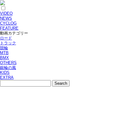
VIDEO
NEWS
CYCLOG
FEATURE
動画カテゴリー
ロード
トラック
競輪
MTB
BMX
OTHERS
銀輪の風
KIDS
EXTRA