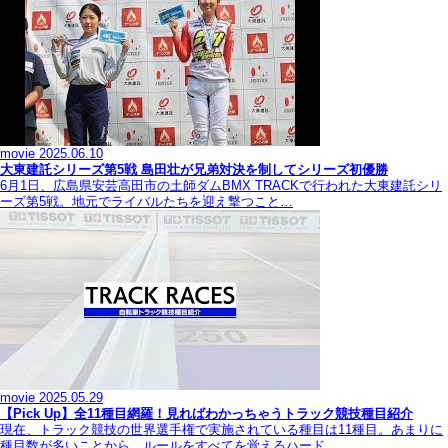
movie
2025.06.10
大東建託シリーズ第5戦 島田壮が兄弟対決を制してシリーズ初優勝
6月1日、広島県安芸高田市の土師ダムBMX TRACKで行われた大東建託シリ
ーズ第5戦。地元でライバルたちを迎え撃つこと…
movie
2025.05.29
【Pick Up】全11種目網羅！見ればわかっちゃうトラック競技種目紹介
現在、トラック競技の世界選手権で実施されている種目は11種目。あまりに
種目数が多いことから、ルールをすべてを覚えるハード…