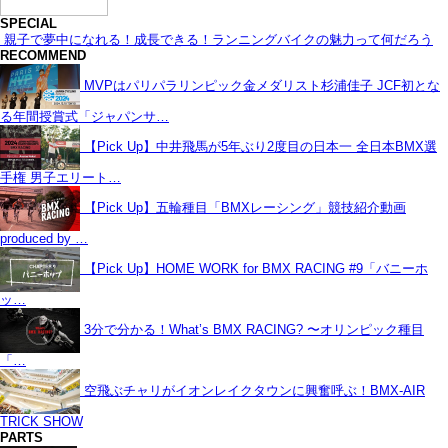
SPECIAL
親子で夢中になれる！成長できる！ランニングバイクの魅力って何だろう
RECOMMEND
MVPはパリパラリンピック金メダリスト杉浦佳子 JCF初とな
る年間授賞式「ジャパンサ…
【Pick Up】中井飛馬が5年ぶり2度目の日本一 全日本BMX選
手権 男子エリート…
【Pick Up】五輪種目「BMXレーシング」競技紹介動画
produced by …
【Pick Up】HOME WORK for BMX RACING #9「バニーホ
ッ…
3分で分かる！What’s BMX RACING? 〜オリンピック種目
「…
空飛ぶチャリがイオンレイクタウンに興奮呼ぶ！BMX-AIR
TRICK SHOW
PARTS