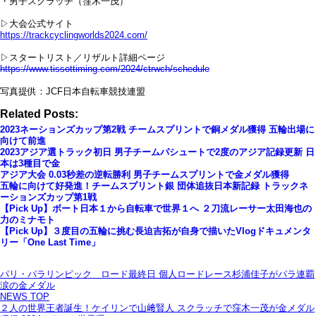
・男子スクラッチ（窪木一茂）
▷大会公式サイト
https://trackcyclingworlds2024.com/
▷スタートリスト／リザルト詳細ページ
https://www.tissottiming.com/2024/ctrwch/schedule
写真提供：JCF日本自転車競技連盟
Related Posts:
2023ネーションズカップ第2戦 チームスプリントで銅メダル獲得 五輪出場に
向けて前進
2023アジア選トラック初日 男子チームパシュートで2度のアジア記録更新 日
本は3種目で金
アジア大会 0.03秒差の逆転勝利 男子チームスプリントで金メダル獲得
五輪に向けて好発進！チームスプリント銀 団体追抜日本新記録 トラックネ
ーションズカップ第1戦
【Pick Up】ボート日本１から自転車で世界１へ ２刀流レーサー太田海也の
力のミナモト
【Pick Up】３度目の五輪に挑む長迫吉拓が自身で描いたVlogドキュメンタ
リー「One Last Time」
パリ・パラリンピック ロード最終日 個人ロードレース杉浦佳子がパラ連覇
涙の金メダル
NEWS TOP
２人の世界王者誕生！ケイリンで山﨑賢人 スクラッチで窪木一茂が金メダル