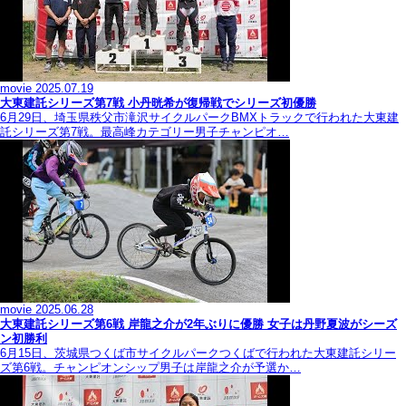
movie
2025.07.19
大東建託シリーズ第7戦 ⼩丹晄希が復帰戦でシリーズ初優勝
6月29日、埼玉県秩父市滝沢サイクルパークBMXトラックで行われた大東建
託シリーズ第7戦。最高峰カテゴリー男子チャンピオ…
movie
2025.06.28
大東建託シリーズ第6戦 岸龍之介が2年ぶりに優勝 女子は丹野夏波がシーズ
ン初勝利
6月15日、茨城県つくば市サイクルパークつくばで行われた大東建託シリー
ズ第6戦。チャンピオンシップ男子は岸龍之介が予選か…