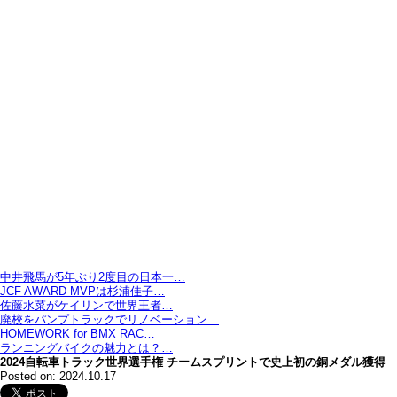
中井飛馬が5年ぶり2度目の日本一…
JCF AWARD MVPは杉浦佳子…
佐藤水菜がケイリンで世界王者…
廃校をパンプトラックでリノベーション…
HOMEWORK for BMX RAC…
ランニングバイクの魅力とは？…
2024自転車トラック世界選手権 チームスプリントで史上初の銅メダル獲得
Posted on: 2024.10.17