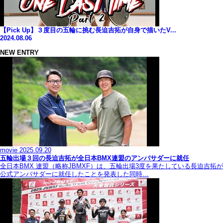
【Pick Up】３度目の五輪に挑む長迫吉拓が自身で描いたV...
2024.08.06
NEW ENTRY
movie
2025.09.20
五輪出場３回の長迫吉拓が全日本BMX連盟のアンバサダーに就任
全日本BMX 連盟（略称JBMXF）は、五輪出場3度を果たしている長迫吉拓が
公式アンバサダーに就任したことを発表した同時…