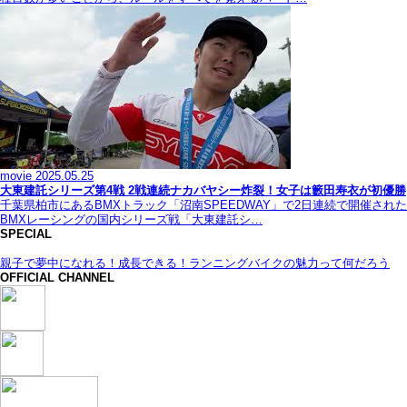
movie
2025.05.25
大東建託シリーズ第4戦 2戦連続ナカバヤシー炸裂！女子は籔田寿衣が初優勝
千葉県柏市にあるBMXトラック「沼南SPEEDWAY」で2日連続で開催された
BMXレーシングの国内シリーズ戦「大東建託シ…
SPECIAL
親子で夢中になれる！成長できる！ランニングバイクの魅力って何だろう
OFFICIAL CHANNEL