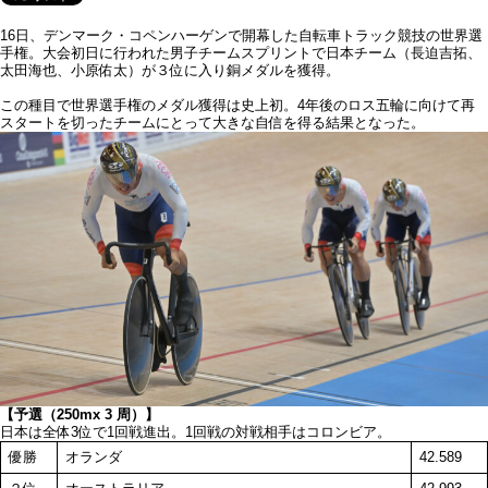
16日、デンマーク・コペンハーゲンで開幕した自転車トラック競技の世界選
手権。大会初日に行われた男子チームスプリントで日本チーム（長迫吉拓、
太田海也、小原佑太）が３位に入り銅メダルを獲得。
この種目で世界選手権のメダル獲得は史上初。4年後のロス五輪に向けて再
スタートを切ったチームにとって大きな自信を得る結果となった。
【予選（250mx 3 周）】
日本は全体3位で1回戦進出。1回戦の対戦相手はコロンビア。
優勝
オランダ
42.589