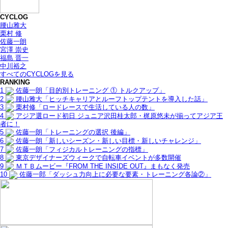
CYCLOG
腰山雅大
栗村 修
佐藤一朗
宮澤 崇史
福島 晋一
中川裕之
すべてのCYCLOGを見る
RANKING
1
佐藤一朗「目的別トレーニング ① トルクアップ」
2
腰山雅大「ヒッチキャリアとルーフトップテントを導入した話」
3
栗村修「ロードレースで生活している人の数」
4
アジア選ロード初日 ジュニア沢田桂太郎・梶原悠未が揃ってアジア王
者に！
5
佐藤一朗「トレーニングの選択 後編」
6
佐藤一朗「新しいシーズン・新しい目標・新しいチャレンジ」
7
佐藤一朗「フィジカルトレーニングの指標」
8
東京デザイナーズウィークで自転車イベントが多数開催
9
ＭＴＢムービー『FROM THE INSIDE OUT』まもなく発売
10
佐藤一郎「ダッシュ力向上に必要な要素・トレーニング各論②」