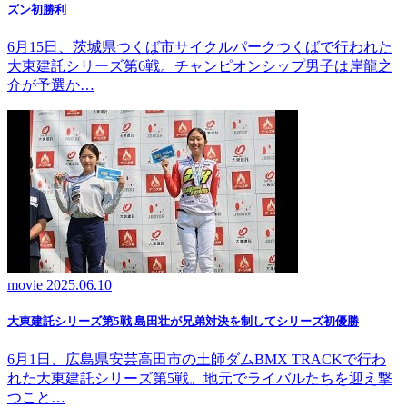
ズン初勝利
6月15日、茨城県つくば市サイクルパークつくばで行われた
大東建託シリーズ第6戦。チャンピオンシップ男子は岸龍之
介が予選か…
movie
2025.06.10
大東建託シリーズ第5戦 島田壮が兄弟対決を制してシリーズ初優勝
6月1日、広島県安芸高田市の土師ダムBMX TRACKで行わ
れた大東建託シリーズ第5戦。地元でライバルたちを迎え撃
つこと…