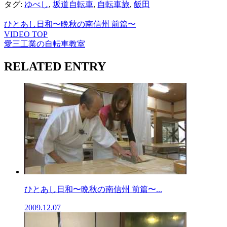
タグ:
ゆべし
,
坂道自転車
,
自転車旅
,
飯田
ひとあし日和〜晩秋の南信州 前篇〜
VIDEO TOP
愛三工業の自転車教室
RELATED ENTRY
ひとあし日和〜晩秋の南信州 前篇〜...
2009.12.07