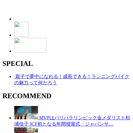
SPECIAL
親子で夢中になれる！成長できる！ランニングバイク
の魅力って何だろう
RECOMMEND
MVPはパリパラリンピック金メダリスト杉
浦佳子 JCF初となる年間授賞式「ジャパンサ…