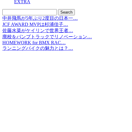
EXTRA
中井飛馬が5年ぶり2度目の日本一…
JCF AWARD MVPは杉浦佳子…
佐藤水菜がケイリンで世界王者…
廃校をパンプトラックでリノベーション…
HOMEWORK for BMX RAC…
ランニングバイクの魅力とは？…