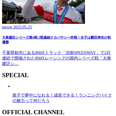
movie
2025.05.25
大東建託シリーズ第4戦 2戦連続ナカバヤシー炸裂！女子は籔田寿衣が初
優勝
千葉県柏市にあるBMXトラック「沼南SPEEDWAY」で2日
連続で開催されたBMXレーシングの国内シリーズ戦「大東
建託シ…
SPECIAL
親子で夢中になれる！成長できる！ランニングバイク
の魅力って何だろう
OFFICIAL CHANNEL