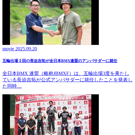
movie
2025.09.20
五輪出場３回の長迫吉拓が全日本BMX連盟のアンバサダーに就任
全日本BMX 連盟（略称JBMXF）は、五輪出場3度を果たし
ている長迫吉拓が公式アンバサダーに就任したことを発表し
た同時…