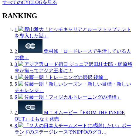
すべてのCYCLOGを見る
RANKING
1
腰山雅大「ヒッチキャリアとルーフトップテント
を導入した話」
2
栗村修「ロードレースで生活している人
の数」
3
アジア選ロード初日 ジュニア沢田桂太郎・梶原悠
未が揃ってアジア王者に！
4
佐藤一朗「トレーニングの選択 後編」
5
佐藤一朗「新しいシーズン・新しい目標・新しい
チャレンジ」
6
佐藤一朗「フィジカルトレーニングの指標」
7
ＭＴＢムービー『FROM THE INSIDE
OUT』まもなく発売
8
「２人の日本人チームメートに感謝したい」ポー
ランドのステージレースでNIPPOのグロ…