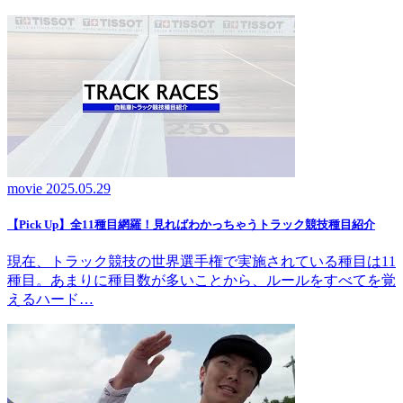
movie
2025.05.29
【Pick Up】全11種目網羅！見ればわかっちゃうトラック競技種目紹介
現在、トラック競技の世界選手権で実施されている種目は11
種目。あまりに種目数が多いことから、ルールをすべてを覚
えるハード…