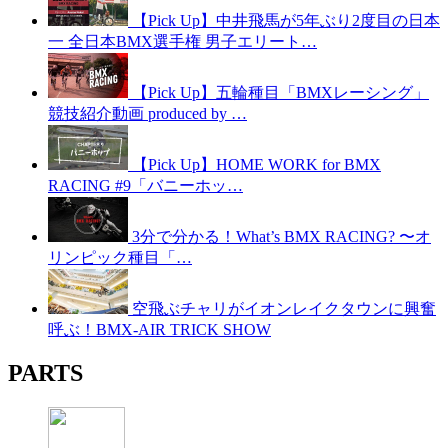
【Pick Up】中井飛馬が5年ぶり2度目の日本
一 全日本BMX選手権 男子エリート…
【Pick Up】五輪種目「BMXレーシング」
競技紹介動画 produced by …
【Pick Up】HOME WORK for BMX
RACING #9「バニーホッ…
3分で分かる！What’s BMX RACING? 〜オ
リンピック種目「…
空飛ぶチャリがイオンレイクタウンに興奮
呼ぶ！BMX-AIR TRICK SHOW
PARTS