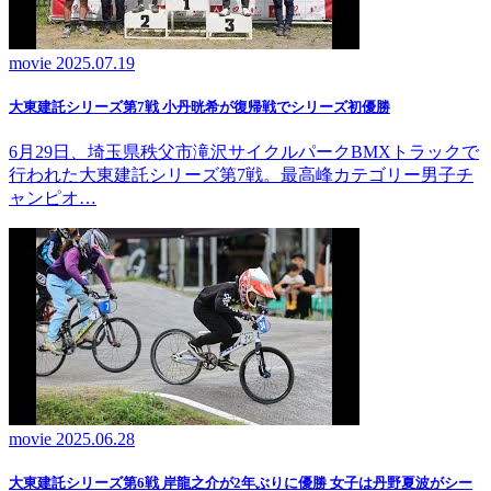
movie
2025.07.19
大東建託シリーズ第7戦 ⼩丹晄希が復帰戦でシリーズ初優勝
6月29日、埼玉県秩父市滝沢サイクルパークBMXトラックで
行われた大東建託シリーズ第7戦。最高峰カテゴリー男子チ
ャンピオ…
movie
2025.06.28
大東建託シリーズ第6戦 岸龍之介が2年ぶりに優勝 女子は丹野夏波がシー