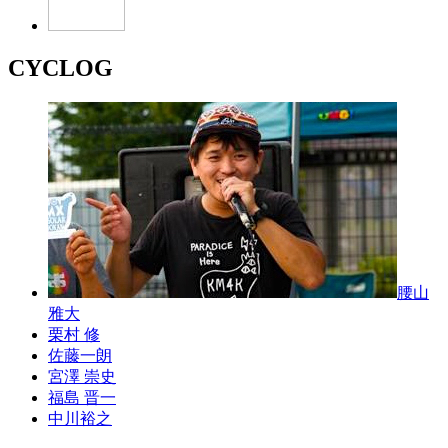
CYCLOG
腰山
雅大
栗村 修
佐藤一朗
宮澤 崇史
福島 晋一
中川裕之