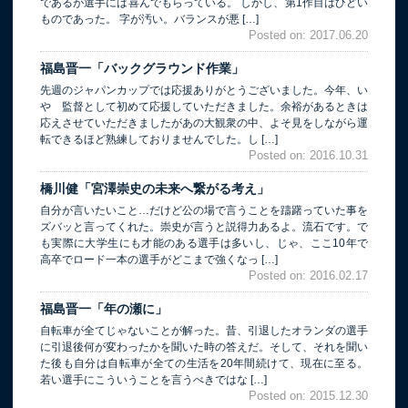
であるが選手には喜んでもらっている。 しかし、第1作目はひどい
ものであった。 字が汚い。バランスが悪 […]
Posted on: 2017.06.20
福島晋一「バックグラウンド作業」
先週のジャパンカップでは応援ありがとうございました。今年、い
や 監督として初めて応援していただきました。余裕があるときは
応えさせていただきましたがあの大観衆の中、よそ見をしながら運
転できるほど熟練しておりませんでした。し […]
Posted on: 2016.10.31
橋川健「宮澤崇史の未来へ繋がる考え」
自分が言いたいこと…だけど公の場で言うことを躊躇っていた事を
ズバッと言ってくれた。崇史が言うと説得力あるよ。流石です。で
も実際に大学生にも才能のある選手は多いし、じゃ、ここ10年で
高卒でロード一本の選手がどこまで強くなっ […]
Posted on: 2016.02.17
福島晋一「年の瀬に」
自転車が全てじゃないことが解った。昔、引退したオランダの選手
に引退後何が変わったかを聞いた時の答えだ。そして、それを聞い
た後も自分は自転車が全ての生活を20年間続けて、現在に至る。
若い選手にこういうことを言うべきではな […]
Posted on: 2015.12.30