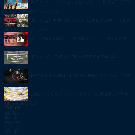
MVPはパリパラリンピック金メダリスト杉浦佳子 JCF初
となる年間授賞式「ジャパンサ…
【Pick Up】中井飛馬が5年ぶり2度目の日本一 全日本
BMX選手権 男子エリート…
【Pick Up】五輪種目「BMXレーシング」競技紹介動画
produced by …
【Pick Up】HOME WORK for BMX RACING #9「バニー
ホッ…
3分で分かる！What’s BMX RACING? 〜オリンピック種
目「…
空飛ぶチャリがイオンレイクタウンに興奮呼ぶ！BMX-
AIR TRICK SHOW
CYCLOG
腰山雅大
栗村 修
佐藤一朗
宮澤 崇史
福島 晋一