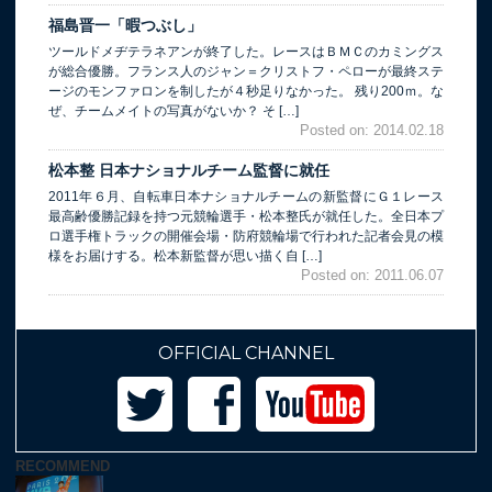
福島晋一「暇つぶし」
ツールドメヂテラネアンが終了した。レースはＢＭＣのカミングス
が総合優勝。フランス人のジャン＝クリストフ・ペローが最終ステ
ージのモンファロンを制したが４秒足りなかった。 残り200ｍ。な
ぜ、チームメイトの写真がないか？ そ […]
Posted on: 2014.02.18
松本整 日本ナショナルチーム監督に就任
2011年６月、自転車日本ナショナルチームの新監督にＧ１レース
最高齢優勝記録を持つ元競輪選手・松本整氏が就任した。全日本プ
ロ選手権トラックの開催会場・防府競輪場で行われた記者会見の模
様をお届けする。松本新監督が思い描く自 […]
Posted on: 2011.06.07
OFFICIAL CHANNEL
RECOMMEND