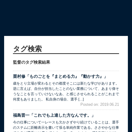
タグ検索
監督のタグ検索結果
栗村修「ものごとを『まとめる力』『動かす力』」
歳をとり立場が変わるとその都度そこには新たな学びがあります。
逆に言えば、自分が担当したことのない業務について、あまり偉そ
うなことを言っていけないなあ、と感じさせられることがこれまで
何度もありました。 私自身の場合、選手 […]
Posted on: 2019.06.21
福島晋一「これでも上達した方なんです。」
今の仕事について一レースも欠かさずやり続けていることは、選手
のステムに距離表示を書いて張る単純作業である。ささやかな仕事