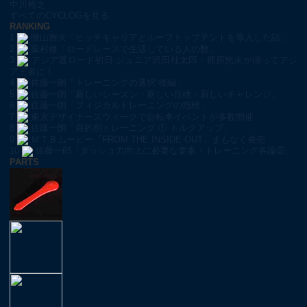
中川裕之
すべてのCYCLOGを見る
RANKING
1
腰山雅大「ヒッチキャリアとルーフトップテントを導入した話」
2
栗村修「ロードレースで生活している人の数」
3
アジア選ロード初日 ジュニア沢田桂太郎・梶原悠未が揃ってアジ
ア王者に！
4
佐藤一朗「トレーニングの選択 後編」
5
佐藤一朗「新しいシーズン・新しい目標・新しいチャレンジ」
6
佐藤一朗「フィジカルトレーニングの指標」
7
東京デザイナーズウィークで自転車イベントが多数開催
8
佐藤一朗「目的別トレーニング ① トルクアップ」
9
ＭＴＢムービー『FROM THE INSIDE OUT』まもなく発売
10
佐藤一郎「ダッシュ力向上に必要な要素・トレーニング各論②」
PARTS