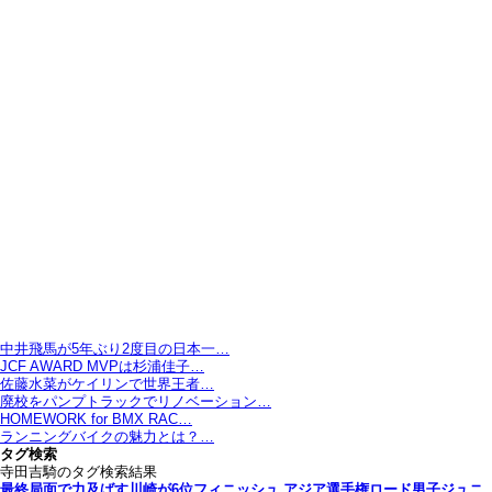
中井飛馬が5年ぶり2度目の日本一…
JCF AWARD MVPは杉浦佳子…
佐藤水菜がケイリンで世界王者…
廃校をパンプトラックでリノベーション…
HOMEWORK for BMX RAC…
ランニングバイクの魅力とは？…
タグ検索
寺田吉騎のタグ検索結果
最終局面で力及ばす川崎が6位フィニッシュ アジア選手権ロード男子ジュニ