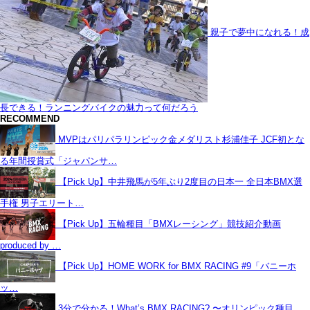
親子で夢中になれる！成
長できる！ランニングバイクの魅力って何だろう
RECOMMEND
MVPはパリパラリンピック金メダリスト杉浦佳子 JCF初とな
る年間授賞式「ジャパンサ…
【Pick Up】中井飛馬が5年ぶり2度目の日本一 全日本BMX選
手権 男子エリート…
【Pick Up】五輪種目「BMXレーシング」競技紹介動画
produced by …
【Pick Up】HOME WORK for BMX RACING #9「バニーホ
ッ…
3分で分かる！What’s BMX RACING? 〜オリンピック種目