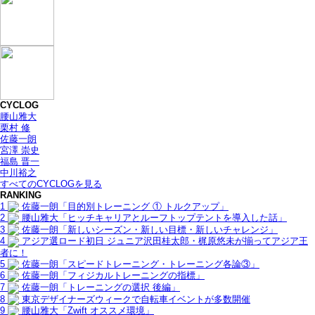
CYCLOG
腰山雅大
栗村 修
佐藤一朗
宮澤 崇史
福島 晋一
中川裕之
すべてのCYCLOGを見る
RANKING
1
佐藤一朗「目的別トレーニング ① トルクアップ」
2
腰山雅大「ヒッチキャリアとルーフトップテントを導入した話」
3
佐藤一朗「新しいシーズン・新しい目標・新しいチャレンジ」
4
アジア選ロード初日 ジュニア沢田桂太郎・梶原悠未が揃ってアジア王
者に！
5
佐藤一朗「スピードトレーニング・トレーニング各論③」
6
佐藤一朗「フィジカルトレーニングの指標」
7
佐藤一朗「トレーニングの選択 後編」
8
東京デザイナーズウィークで自転車イベントが多数開催
9
腰山雅大「Zwift オススメ環境」