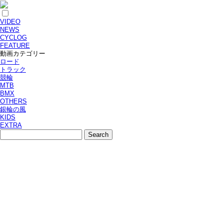
VIDEO
NEWS
CYCLOG
FEATURE
動画カテゴリー
ロード
トラック
競輪
MTB
BMX
OTHERS
銀輪の風
KIDS
EXTRA