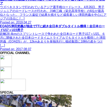
ア
ウズベキスタンで行われているアジア選手権ロードレース。4月26日、男子
ジュニアのロードレースが行われ、川崎三織（栄北高等学校）の6位が最高
位となった。 フランス遠征で結果を残すなど成長著しい津田悠義を中心にア
ジアの頂点に […]
Posted on: 2019.04.27
EQADS津田悠義が独走でTTに続き全日本ダブルタイトル獲得！全日本ロー
ドU17＋U15男子
距離28.4kmのスプリントレースで争われた全日本ロード男子U17＋U15。６
月に開催された全日本ロードタイムトライアルでもタイトルを獲得した津田
悠義（EQADS）が、12kmあまりを単独先行し後続集団に18秒の差をつけ
[…]
Posted on: 2017.08.07
OFFICIAL CHANNEL
SPECIAL