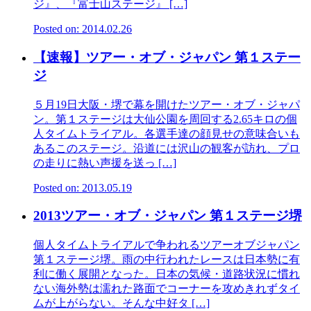
ジ』、『富士山ステージ』 […]
Posted on: 2014.02.26
【速報】ツアー・オブ・ジャパン 第１ステー
ジ
５月19日大阪・堺で幕を開けたツアー・オブ・ジャパ
ン。第１ステージは大仙公園を周回する2.65キロの個
人タイムトライアル。各選手達の顔見せの意味合いも
あるこのステージ。沿道には沢山の観客が訪れ、プロ
の走りに熱い声援を送っ […]
Posted on: 2013.05.19
2013ツアー・オブ・ジャパン 第１ステージ堺
個人タイムトライアルで争われるツアーオブジャパン
第１ステージ堺。雨の中行われたレースは日本勢に有
利に働く展開となった。日本の気候・道路状況に慣れ
ない海外勢は濡れた路面でコーナーを攻めきれずタイ
ムが上がらない。そんな中好タ […]