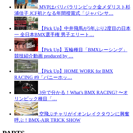
MVPはパリパラリンピック金メダリスト杉
浦佳子 JCF初となる年間授賞式「ジャパンサ…
【Pick Up】中井飛馬が5年ぶり2度目の日本
一 全日本BMX選手権 男子エリート…
【Pick Up】五輪種目「BMXレーシング」
競技紹介動画 produced by …
【Pick Up】HOME WORK for BMX
RACING #9「バニーホッ…
3分で分かる！What’s BMX RACING? 〜オ
リンピック種目「…
空飛ぶチャリがイオンレイクタウンに興奮
呼ぶ！BMX-AIR TRICK SHOW