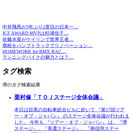
中井飛馬が5年ぶり2度目の日本一…
JCF AWARD MVPは杉浦佳子…
佐藤水菜がケイリンで世界王者…
廃校をパンプトラックでリノベーション…
HOMEWORK for BMX RAC…
ランニングバイクの魅力とは？…
タグ検索
堺のタグ検索結果
栗村修「ＴＯＪステージ全体会議」
本日は目黒の自転車総合ビルに於いて 『第17回ツア
ー・オブ・ジャパン』 のステージ全体会議が行われま
した。 今年も 『ツアー・オブ・ジャパン』 は、『堺
ステージ』、『美濃ステージ』、『南信州ステー