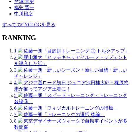
宮澤 崇史
福島 晋一
中川裕之
すべてのCYCLOGを見る
RANKING
1
佐藤一朗「目的別トレーニング ① トルクアップ」
2
腰山雅大「ヒッチキャリアとルーフトップテント
を導入した話」
3
佐藤一朗「新しいシーズン・新しい目標・新しい
チャレンジ」
4
アジア選ロード初日 ジュニア沢田桂太郎・梶原悠
未が揃ってアジア王者に！
5
佐藤一朗「スピードトレーニング・トレーニング
各論③」
6
佐藤一朗「フィジカルトレーニングの指標」
7
佐藤一朗「トレーニングの選択 後編」
8
東京デザイナーズウィークで自転車イベントが多
数開催