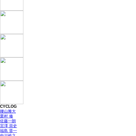
CYCLOG
腰山雅大
栗村 修
佐藤一朗
宮澤 崇史
福島 晋一
中川裕之