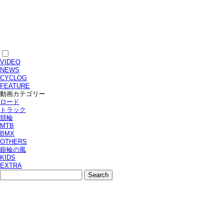
VIDEO
NEWS
CYCLOG
FEATURE
動画カテゴリー
ロード
トラック
競輪
MTB
BMX
OTHERS
銀輪の風
KIDS
EXTRA