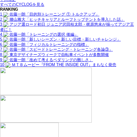
すべてのCYCLOGを見る
RANKING
1
佐藤一朗「目的別トレーニング ① トルクアップ」
2
腰山雅大「ヒッチキャリアとルーフトップテントを導入した話」
3
アジア選ロード初日 ジュニア沢田桂太郎・梶原悠未が揃ってアジア王
者に！
4
佐藤一朗「トレーニングの選択 後編」
5
佐藤一朗「新しいシーズン・新しい目標・新しいチャレンジ」
6
佐藤一朗「フィジカルトレーニングの指標」
7
佐藤一朗「スピードトレーニング・トレーニング各論③」
8
東京デザイナーズウィークで自転車イベントが多数開催
9
佐藤一朗「改めて考えるペダリングの難しさ」
10
ＭＴＢムービー『FROM THE INSIDE OUT』まもなく発売