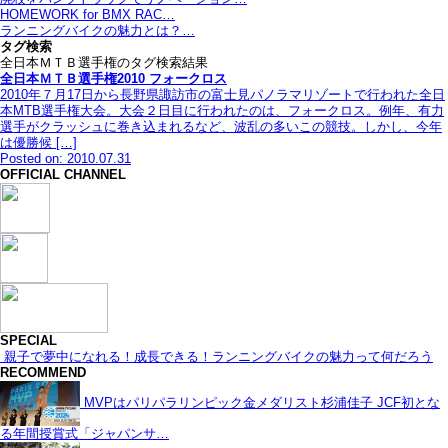
HOMEWORK for BMX RAC…
ランニングバイクの魅力とは？…
タグ検索
全日本ＭＴＢ選手権のタグ検索結果
全日本ＭＴＢ選手権2010 フォークロス
2010年７月17日から長野県諏訪市の富士見パノラマリゾートで行われた全日
本MTB選手権大会。大会２日目に行われたのは、フォークロス。例年、有力
選手がクラッシュに巻き込まれるなど、波乱の多いこの競技。しかし、今年
は優勝候 […]
Posted on: 2010.07.31
OFFICIAL CHANNEL
SPECIAL
親子で夢中になれる！成長できる！ランニングバイクの魅力って何だろう
RECOMMEND
MVPはパリパラリンピック金メダリスト杉浦佳子 JCF初とな
る年間授賞式「ジャパンサ…