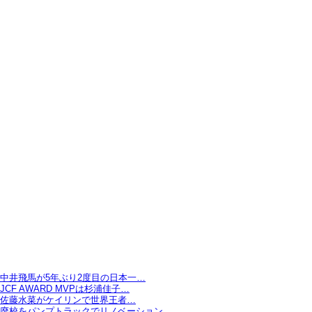
中井飛馬が5年ぶり2度目の日本一…
JCF AWARD MVPは杉浦佳子…
佐藤水菜がケイリンで世界王者…
廃校をパンプトラックでリノベーション…