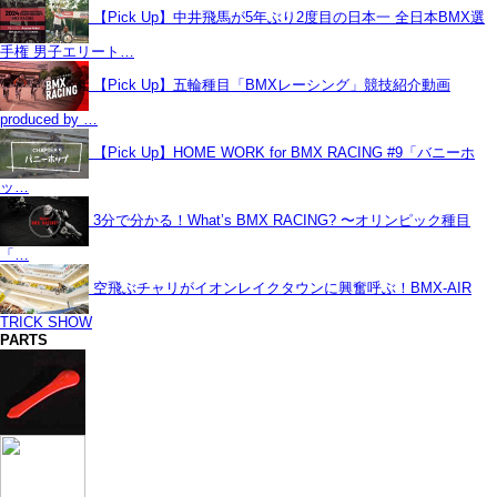
【Pick Up】中井飛馬が5年ぶり2度目の日本一 全日本BMX選
手権 男子エリート…
【Pick Up】五輪種目「BMXレーシング」競技紹介動画
produced by …
【Pick Up】HOME WORK for BMX RACING #9「バニーホ
ッ…
3分で分かる！What’s BMX RACING? 〜オリンピック種目
「…
空飛ぶチャリがイオンレイクタウンに興奮呼ぶ！BMX-AIR
TRICK SHOW
PARTS