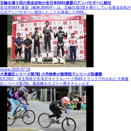
五輪出場３回の長迫吉拓が全日本BMX連盟のアンバサダーに就任
全日本BMX 連盟（略称JBMXF）は、五輪出場3度を果たしている長迫吉拓が
公式アンバサダーに就任したことを発表した同時…
movie
2025.07.19
大東建託シリーズ第7戦 ⼩丹晄希が復帰戦でシリーズ初優勝
6月29日、埼玉県秩父市滝沢サイクルパークBMXトラックで行われた大東建
託シリーズ第7戦。最高峰カテゴリー男子チャンピオ…