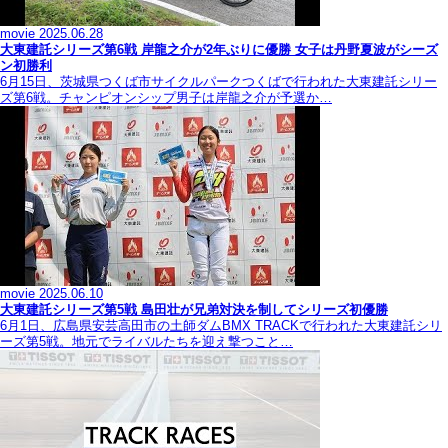
movie
2025.06.28
大東建託シリーズ第6戦 岸龍之介が2年ぶりに優勝 女子は丹野夏波がシーズ
ン初勝利
6月15日、茨城県つくば市サイクルパークつくばで行われた大東建託シリー
ズ第6戦。チャンピオンシップ男子は岸龍之介が予選か…
movie
2025.06.10
大東建託シリーズ第5戦 島田壮が兄弟対決を制してシリーズ初優勝
6月1日、広島県安芸高田市の土師ダムBMX TRACKで行われた大東建託シリ
ーズ第5戦。地元でライバルたちを迎え撃つこと…