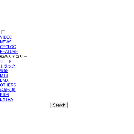
VIDEO
NEWS
CYCLOG
FEATURE
動画カテゴリー
ロード
トラック
競輪
MTB
BMX
OTHERS
銀輪の風
KIDS
EXTRA