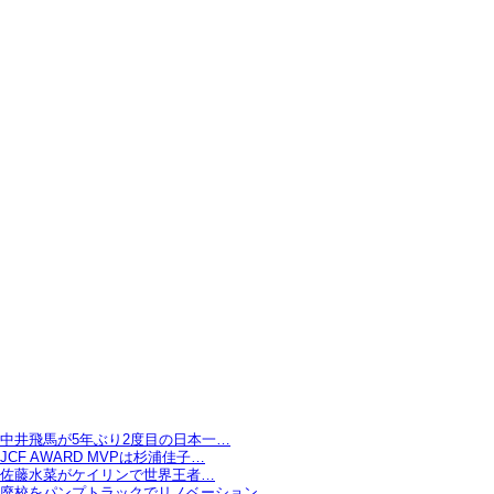
中井飛馬が5年ぶり2度目の日本一…
JCF AWARD MVPは杉浦佳子…
佐藤水菜がケイリンで世界王者…
廃校をパンプトラックでリノベーション…