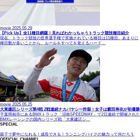
movie
2025.05.29
【Pick Up】全11種目網羅！見ればわかっちゃうトラック競技種目紹介
現在、トラック競技の世界選手権で実施されている種目は11種目。あまりに
種目数が多いことから、ルールをすべてを覚えるハード…
movie
2025.05.25
大東建託シリーズ第4戦 2戦連続ナカバヤシー炸裂！女子は籔田寿衣が初優勝
千葉県柏市にあるBMXトラック「沼南SPEEDWAY」で2日連続で開催された
BMXレーシングの国内シリーズ戦「大東建託シ…
SPECIAL
親子で夢中になれる！成長できる！ランニングバイクの魅力って何だろう
OFFICIAL CHANNEL