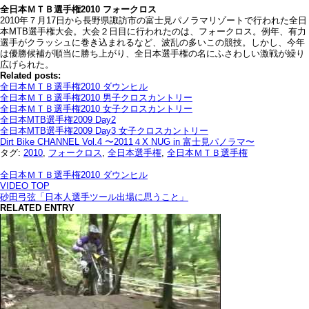
全日本ＭＴＢ選手権2010 フォークロス
2010年７月17日から長野県諏訪市の富士見パノラマリゾートで行われた全日
本MTB選手権大会。大会２日目に行われたのは、フォークロス。例年、有力
選手がクラッシュに巻き込まれるなど、波乱の多いこの競技。しかし、今年
は優勝候補が順当に勝ち上がり、全日本選手権の名にふさわしい激戦が繰り
広げられた。
Related posts:
全日本ＭＴＢ選手権2010 ダウンヒル
全日本ＭＴＢ選手権2010 男子クロスカントリー
全日本ＭＴＢ選手権2010 女子クロスカントリー
全日本MTB選手権2009 Day2
全日本MTB選手権2009 Day3 女子クロスカントリー
Dirt Bike CHANNEL Vol.4 〜2011４X NUG in 富士見パノラマ〜
タグ:
2010
,
フォークロス
,
全日本選手権
,
全日本ＭＴＢ選手権
全日本ＭＴＢ選手権2010 ダウンヒル
VIDEO TOP
砂田弓弦「日本人選手ツール出場に思うこと」
RELATED ENTRY