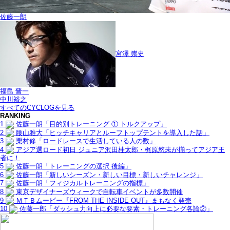
佐藤一朗
宮澤 崇史
福島 晋一
中川裕之
すべてのCYCLOGを見る
RANKING
1
佐藤一朗「目的別トレーニング ① トルクアップ」
2
腰山雅大「ヒッチキャリアとルーフトップテントを導入した話」
3
栗村修「ロードレースで生活している人の数」
4
アジア選ロード初日 ジュニア沢田桂太郎・梶原悠未が揃ってアジア王
者に！
5
佐藤一朗「トレーニングの選択 後編」
6
佐藤一朗「新しいシーズン・新しい目標・新しいチャレンジ」
7
佐藤一朗「フィジカルトレーニングの指標」
8
東京デザイナーズウィークで自転車イベントが多数開催
9
ＭＴＢムービー『FROM THE INSIDE OUT』まもなく発売
10
佐藤一郎「ダッシュ力向上に必要な要素・トレーニング各論②」