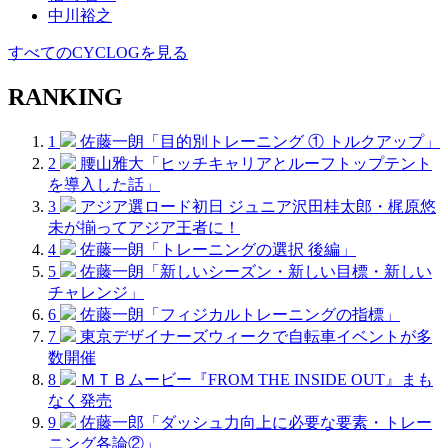
中川裕之
すべてのCYCLOGを見る
RANKING
1
佐藤一朗「目的別トレーニング ① トルクアップ」
2
腰山雅大「ヒッチキャリアとルーフトップテント
を導入した話」
3
アジア選ロード初日 ジュニア沢田桂太郎・梶原悠
未が揃ってアジア王者に！
4
佐藤一朗「トレーニングの選択 後編」
5
佐藤一朗「新しいシーズン・新しい目標・新しい
チャレンジ」
6
佐藤一朗「フィジカルトレーニングの指標」
7
東京デザイナーズウィークで自転車イベントが多
数開催
8
ＭＴＢムービー『FROM THE INSIDE OUT』まも
なく発売
9
佐藤一郎「ダッシュ力向上に必要な要素・トレー
ニング各論②」