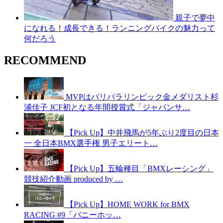
親子で夢中
になれる！成長できる！ランニングバイクの魅力って
何だろう
RECOMMEND
MVPはパリパラリンピック金メダリスト杉
浦佳子 JCF初となる年間授賞式「ジャパンサ…
【Pick Up】中井飛馬が5年ぶり2度目の日本
一 全日本BMX選手権 男子エリート…
【Pick Up】五輪種目「BMXレーシング」
競技紹介動画 produced by …
【Pick Up】HOME WORK for BMX
RACING #9「バニーホッ…