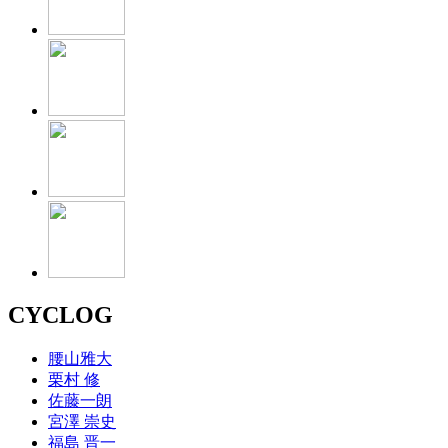
CYCLOG
腰山雅大
栗村 修
佐藤一朗
宮澤 崇史
福島 晋一