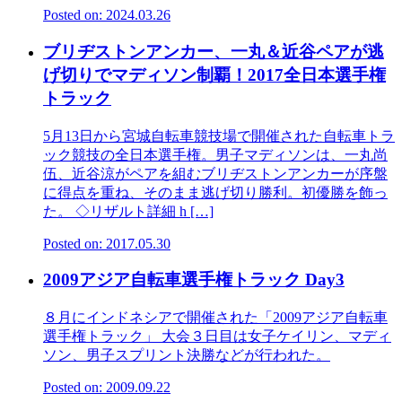
Posted on: 2024.03.26
ブリヂストンアンカー、一丸＆近谷ペアが逃
げ切りでマディソン制覇！2017全日本選手権
トラック
5月13日から宮城自転車競技場で開催された自転車トラ
ック競技の全日本選手権。男子マディソンは、一丸尚
伍、近谷涼がペアを組むブリヂストンアンカーが序盤
に得点を重ね、そのまま逃げ切り勝利。初優勝を飾っ
た。 ◇リザルト詳細 h […]
Posted on: 2017.05.30
2009アジア自転車選手権トラック Day3
８月にインドネシアで開催された「2009アジア自転車
選手権トラック」 大会３日目は女子ケイリン、マディ
ソン、男子スプリント決勝などが行われた。
Posted on: 2009.09.22