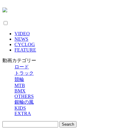
VIDEO
NEWS
CYCLOG
FEATURE
動画カテゴリー
ロード
トラック
競輪
MTB
BMX
OTHERS
銀輪の風
KIDS
EXTRA