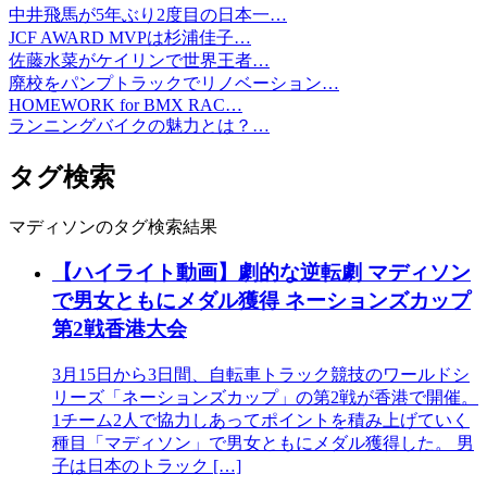
中井飛馬が5年ぶり2度目の日本一…
JCF AWARD MVPは杉浦佳子…
佐藤水菜がケイリンで世界王者…
廃校をパンプトラックでリノベーション…
HOMEWORK for BMX RAC…
ランニングバイクの魅力とは？…
タグ検索
マディソンのタグ検索結果
【ハイライト動画】劇的な逆転劇 マディソン
で男女ともにメダル獲得 ネーションズカップ
第2戦香港大会
3月15日から3日間、自転車トラック競技のワールドシ
リーズ「ネーションズカップ」の第2戦が香港で開催。
1チーム2人で協力しあってポイントを積み上げていく
種目「マディソン」で男女ともにメダル獲得した。 男
子は日本のトラック […]