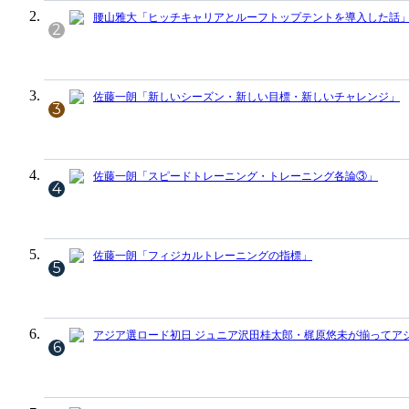
腰山雅大「ヒッチキャリアとルーフトップテントを導入した話
2
佐藤一朗「新しいシーズン・新しい目標・新しいチャレンジ」
3
佐藤一朗「スピードトレーニング・トレーニング各論③」
4
佐藤一朗「フィジカルトレーニングの指標」
5
アジア選ロード初日 ジュニア沢田桂太郎・梶原悠未が揃ってア
6