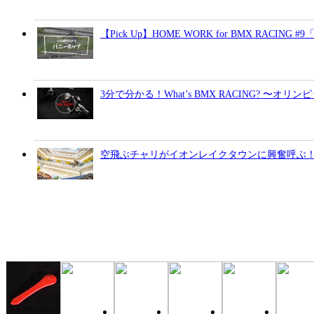
【Pick Up】HOME WORK for BMX RACING
3分で分かる！What’s BMX RACING? 〜オリ
空飛ぶチャリがイオンレイクタウンに興奮呼ぶ！BMX-