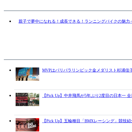
親子で夢中になれる！成長できる！ランニングバイクの魅力
MVPはパリパラリンピック金メダリスト杉浦佳子
【Pick Up】中井飛馬が5年ぶり2度目の日本一
【Pick Up】五輪種目「BMXレーシング」競技紹介動画 