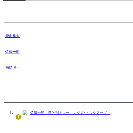
腰山雅大
佐藤一朗
福島 晋一
佐藤一朗「目的別トレーニング ① トルクアップ」
1