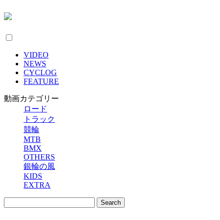
VIDEO
NEWS
CYCLOG
FEATURE
動画カテゴリー
ロード
トラック
競輪
MTB
BMX
OTHERS
銀輪の風
KIDS
EXTRA