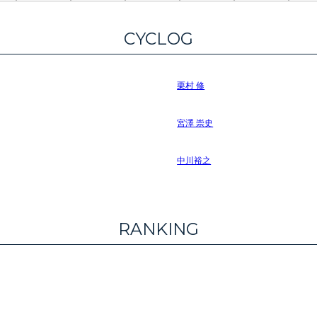
CYCLOG
栗村 修
宮澤 崇史
中川裕之
RANKING