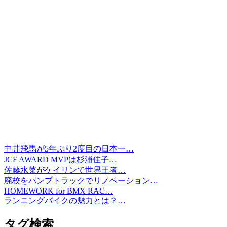
中井飛馬が5年ぶり2度目の日本一…
JCF AWARD MVPは杉浦佳子…
佐藤水菜がケイリンで世界王者…
廃校をパンプトラックでリノベーション…
HOMEWORK for BMX RAC…
ランニングバイクの魅力とは？…
タグ検索