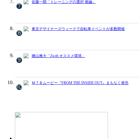
佐藤一朗「トレーニングの選択 後編」
7
東京デザイナーズウィークで自転車イベントが多数開催
8
腰山雅大「Zwift オススメ環境」
9
ＭＴＢムービー『FROM THE INSIDE OUT』まもなく発売
10