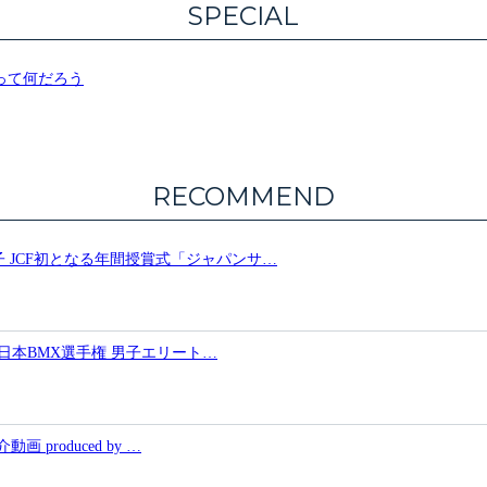
SPECIAL
って何だろう
RECOMMEND
 JCF初となる年間授賞式「ジャパンサ…
 全日本BMX選手権 男子エリート…
produced by …