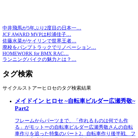
中井飛馬が5年ぶり2度目の日本一…
JCF AWARD MVPは杉浦佳子…
佐藤水菜がケイリンで世界王者…
廃校をパンプトラックでリノベーション…
HOMEWORK for BMX RAC…
ランニングバイクの魅力とは？…
タグ検索
サイクルストアーヒロセのタグ検索結果
メイドイン ヒロセ ~自転車ビルダー広瀬秀敬~
Part2
フレームからパーツまで、「作れるものは何でも作
る」がモットーの自転車ビルダー広瀬秀敬さんの自転
車作りを追った特集のパート2。自転車作り後半戦、フ