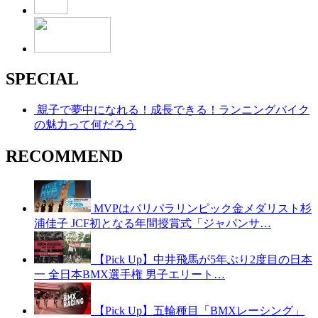
SPECIAL
親子で夢中になれる！成長できる！ランニングバイク
の魅力って何だろう
RECOMMEND
MVPはパリパラリンピック金メダリスト杉
浦佳子 JCF初となる年間授賞式「ジャパンサ…
【Pick Up】中井飛馬が5年ぶり2度目の日本
一 全日本BMX選手権 男子エリート…
【Pick Up】五輪種目「BMXレーシング」