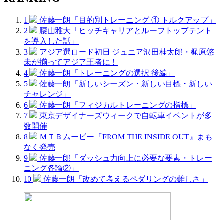
1
佐藤一朗「目的別トレーニング ① トルクアップ」
2
腰山雅大「ヒッチキャリアとルーフトップテント
を導入した話」
3
アジア選ロード初日 ジュニア沢田桂太郎・梶原悠
未が揃ってアジア王者に！
4
佐藤一朗「トレーニングの選択 後編」
5
佐藤一朗「新しいシーズン・新しい目標・新しい
チャレンジ」
6
佐藤一朗「フィジカルトレーニングの指標」
7
東京デザイナーズウィークで自転車イベントが多
数開催
8
ＭＴＢムービー『FROM THE INSIDE OUT』まも
なく発売
9
佐藤一郎「ダッシュ力向上に必要な要素・トレー
ニング各論②」
10
佐藤一朗「改めて考えるペダリングの難しさ」