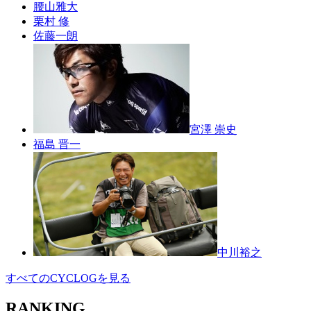
腰山雅大
栗村 修
佐藤一朗
宮澤 崇史
福島 晋一
中川裕之
すべてのCYCLOGを見る
RANKING