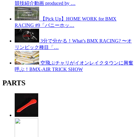
競技紹介動画 produced by …
【Pick Up】HOME WORK for BMX
RACING #9「バニーホッ…
3分で分かる！What’s BMX RACING? 〜オ
リンピック種目「…
空飛ぶチャリがイオンレイクタウンに興奮
呼ぶ！BMX-AIR TRICK SHOW
PARTS