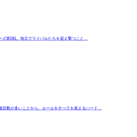
リーズ第5戦。地元でライバルたちを迎え撃つこと…
に種目数が多いことから、ルールをすべてを覚えるハード…