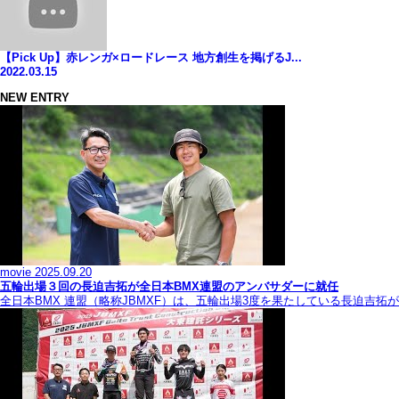
【Pick Up】赤レンガ×ロードレース 地方創生を掲げるJ...
2022.03.15
NEW ENTRY
movie
2025.09.20
五輪出場３回の長迫吉拓が全日本BMX連盟のアンバサダーに就任
全日本BMX 連盟（略称JBMXF）は、五輪出場3度を果たしている長迫吉