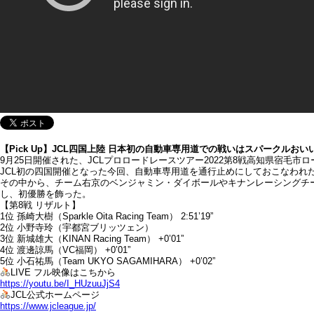
【Pick Up】JCL四国上陸 日本初の自動車専用道での戦いはスパークルお
9月25日開催された、JCLプロロードレースツアー2022第8戦高知県宿毛
JCL初の四国開催となった今回、自動車専用道を通行止めにしておこなわれ
その中から、チーム右京のベンジャミン・ダイボールやキナンレーシングチ
し、初優勝を飾った。
【第8戦 リザルト】
1位 孫崎大樹（Sparkle Oita Racing Team） 2:51’19”
2位 小野寺玲（宇都宮ブリッツェン）
3位 新城雄大（KINAN Racing Team） +0’01”
4位 渡邊諒⾺（VC福岡） +0’01”
5位 小石祐⾺（Team UKYO SAGAMIHARA） +0’02”
LIVE フル映像はこちから
https://youtu.be/I_HUzuuJjS4
JCL公式ホームページ
https://www.jcleague.jp/