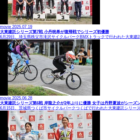
movie
2025.07.19
大東建託シリーズ第7戦 ⼩丹晄希が復帰戦でシリーズ初優勝
6月29日、埼玉県秩父市滝沢サイクルパークBMXトラックで行われた大東建
movie
2025.06.28
大東建託シリーズ第6戦 岸龍之介が2年ぶりに優勝 女子は丹野夏波がシーズ
6月15日、茨城県つくば市サイクルパークつくばで行われた大東建託シリー