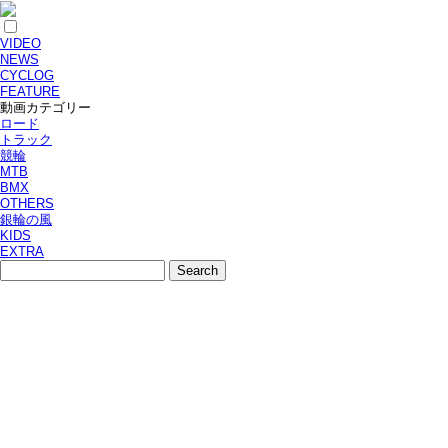
VIDEO
NEWS
CYCLOG
FEATURE
動画カテゴリー
ロード
トラック
競輪
MTB
BMX
OTHERS
銀輪の風
KIDS
EXTRA