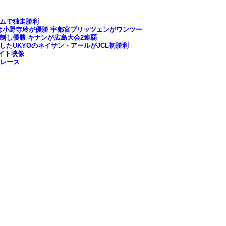
ウムで独走勝利
スは小野寺玲が優勝 宇都宮ブリッツェンがワンツー
を制し優勝 キナンが広島大会2連覇
制したUKYOのネイサン・アールがJCL初勝利
ライト映像
ンレース