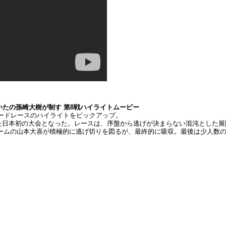
いいたの孫崎大樹が制す 第8戦ハイライトムービー
市ロードレースのハイライトをピックアップ。
た日本初の大会となった。レースは、序盤から逃げが決まらない混沌とした展
ームの山本大喜が積極的に逃げ切りを図るが、最終的に吸収。最後は少人数