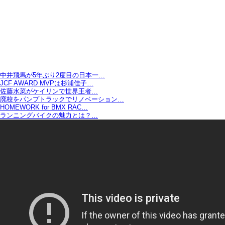
中井飛馬が5年ぶり2度目の日本一…
JCF AWARD MVPは杉浦佳子…
佐藤水菜がケイリンで世界王者…
廃校をパンプトラックでリノベーション…
HOMEWORK for BMX RAC…
ランニングバイクの魅力とは？…