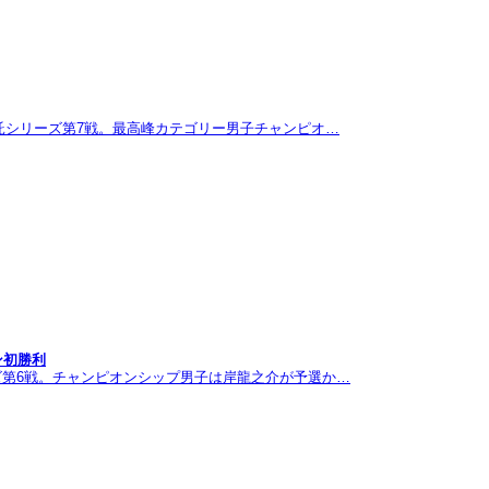
託シリーズ第7戦。最高峰カテゴリー男子チャンピオ…
ン初勝利
ズ第6戦。チャンピオンシップ男子は岸龍之介が予選か…