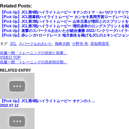
Related Posts:
【Pick Up】JCL第4戦ハイライトムービー キナンのトマ・ルパがクリテリ
【Pick Up】JCL開幕戦ハイライトムービー カンセキ真岡芳賀ロードレー
【Pick Up】JCL第3戦ハイライトムービー 山本元喜が増田とのスプリント
【Pick Up】JCL第7戦ハイライトムービー 増田成幸のロングスプリントを
【Pick Up】進撃のスパークルおおいたが総合優勝 2022バンクリーグハイ
【Pick Up】赤レンガ×ロードレース 地方創生を掲げるJCLのエキシビジョ
タグ:
JCL
,
スパークルおおいた
,
孫崎大樹
,
小野寺 玲
,
高知県宿毛
佐藤一朗「トレーニングの目的と効果」
VIDEO TOP
佐藤一朗「トレーニングの目的別分類」
RELATED ENTRY
【Pick Up】JCL第4戦ハイライトムービー キナンのト...
2022.07.12