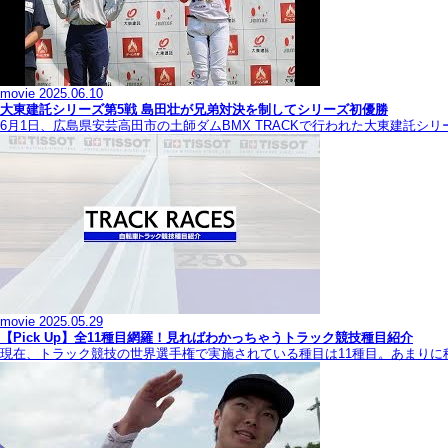
movie
2025.06.10
大東建託シリーズ第5戦 島田壮が兄弟対決を制してシリーズ初優勝
6月1日、広島県安芸高田市の土師ダムBMX TRACKで行われた大東建託シ
movie
2025.05.29
【Pick Up】全11種目網羅！見ればわかっちゃうトラック競技種目紹介
現在、トラック競技の世界選手権で実施されている種目は11種目。あまり