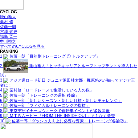
CYCLOG
腰山雅大
栗村 修
佐藤一朗
宮澤 崇史
福島 晋一
中川裕之
すべてのCYCLOGを見る
RANKING
1
佐藤一朗「目的別トレーニング ① トルクアップ」
2
腰山雅大「ヒッチキャリアとルーフトップテントを導入した
話」
3
アジア選ロード初日 ジュニア沢田桂太郎・梶原悠未が揃ってアジア王
者に！
4
栗村修「ロードレースで生活している人の数」
5
佐藤一朗「トレーニングの選択 後編」
6
佐藤一朗「新しいシーズン・新しい目標・新しいチャレンジ」
7
佐藤一朗「フィジカルトレーニングの指標」
8
東京デザイナーズウィークで自転車イベントが多数開催
9
ＭＴＢムービー『FROM THE INSIDE OUT』まもなく発売
10
佐藤一郎「ダッシュ力向上に必要な要素・トレーニング各論②」