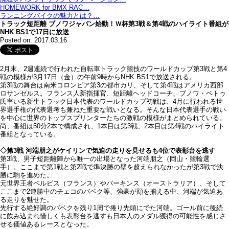
HOMEWORK for BMX RAC…
ランニングバイクの魅力とは？…
トラック短距離 ブノワジャパン始動！Ｗ杯第3戦＆第4戦のハイライト番組が
NHK BS1で17日に放送
Posted on: 2017.03.16
2月末、2週連続で行われた自転車トラック競技のワールドカップ第3戦と第4
戦の模様が3月17日（金）の午前9時からNHK BS1で放送される。
第3戦の舞台は南米コロンビア第3の都市カリ、そして第4戦はアメリカ西部
ロサンゼルス。フランス人新指揮官、短距離ヘッドコーチ、ブノワ・ベトゥ
氏率いる新生トラック日本代表のワールドカップ初戦は、4月に行われる世
界選手権の代表選考も兼ねた重要な戦いとなる。そんな日本代表選手の戦い
を中心に世界のトップスプリンターたちの激戦の模様がまとめられている。
尚、番組は50分2本で構成され、1本目は第3戦、2本目は第4戦のハイライト
番組となっている。
◇第3戦 河端朋之がケイリンで気迫の走りを見せるも4位で表彰台を逃す
第3戦、男子短距離陣から唯一の出場となった河端朋之（岡山・競輪選
手）。ここまで第1戦と第2戦で準決勝の壁を超えられなかったが第3戦で決
勝に駒を進めた。
元世界王者ペルビス（フランス）やパーキンス（オーストラリア）、そして
ここまで2連勝中のチェコのバベク等、強豪が顔を揃える中、河端が気迫あ
る走りを魅せた。
先行する絶好調のバベクを残り1周で捲り先頭にでた河端。ゴール前に後続
に飲み込まれ惜しくも表彰台を逃すも日本人のメダル獲得の可能性を感じさ
せる価値あるレースとなった。