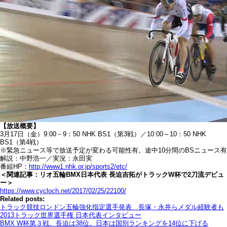
【放送概要】
3月17日（金）9:00－9：50 NHK BS1（第3戦）／10:00～10：50 NHK
BS1（第4戦）
※緊急ニュース等で放送予定が変わる可能性有。途中10分間のBSニュース有
解説：中野浩一／実況：永田実
番組HP：
http://www1.nhk.or.jp/sports2/etc/
＜関連記事：リオ五輪BMX日本代表 長迫吉拓がトラックW杯で2刀流デビュ
ー＞
https://www.cycloch.net/2017/02/25/22100/
Related posts:
トラック競技ロンドン五輪強化指定選手発表 長塚・永井らメダル経験者も
2013トラック世界選手権 日本代表インタビュー
BMX W杯第３戦、長迫は38位。日本は国別ランキングを14位に下げる