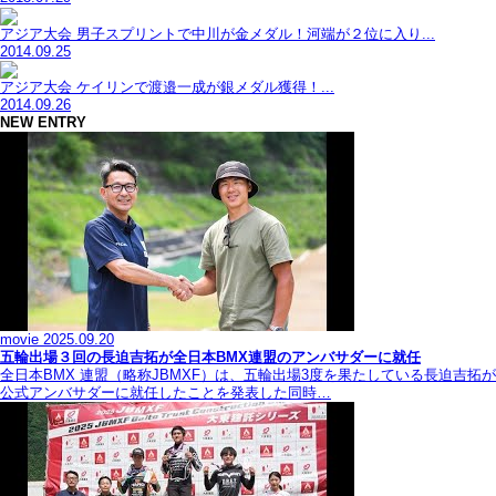
アジア大会 男子スプリントで中川が金メダル！河端が２位に入り...
2014.09.25
アジア大会 ケイリンで渡邉一成が銀メダル獲得！...
2014.09.26
NEW ENTRY
movie
2025.09.20
五輪出場３回の長迫吉拓が全日本BMX連盟のアンバサダーに就任
全日本BMX 連盟（略称JBMXF）は、五輪出場3度を果たしている長迫吉拓が
公式アンバサダーに就任したことを発表した同時…