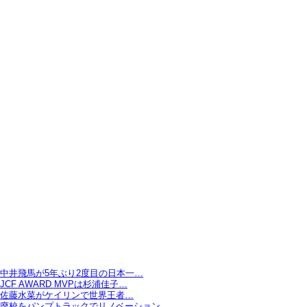
中井飛馬が5年ぶり2度目の日本一…
JCF AWARD MVPは杉浦佳子…
佐藤水菜がケイリンで世界王者…
廃校をパンプトラックでリノベーション…