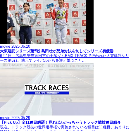
movie
2025.06.10
大東建託シリーズ第5戦 島田壮が兄弟対決を制してシリーズ初優勝
6月1日、広島県安芸高田市の土師ダムBMX TRACKで行われた大東建託シリ
ーズ第5戦。地元でライバルたちを迎え撃つこと…
movie
2025.05.29
【Pick Up】全11種目網羅！見ればわかっちゃうトラック競技種目紹介
現在、トラック競技の世界選手権で実施されている種目は11種目。あまりに