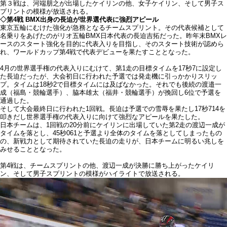
第３戦は、河端朋之が出場したケイリンの他、女子ケイリン、そして男子ス
プリントの模様が放送される。
◇第4戦 BMX出身の長迫が世界選代表に強烈アピール
東京五輪にむけた強化が急務となるチームスプリント。その代表候補として
名乗りをあげたのがリオ五輪BMX日本代表の長迫吉拓だった。昨年末BMXレ
ースのスタート強化を目的に代表入りを目指し、そのスタート技術が認めら
れ、ワールドカップ第4戦で代表デビューを果たすこととなった。
4月の世界選手権の代表入りにむけて、第1走の目標タイムを17秒7に設定し
た長迫だったが、大会初日に行われた予選では発走機に引っかかりスリッ
プ。タイムは18秒2で目標タイムには及ばなかった。それでも後続の渡邉一
成（福島・競輪選手）、脇本雄太（福井・競輪選手）が挽回し6位で予選を
通過した。
そして大会最終日に行われた1回戦。長迫は予選での雪辱を果たし17秒714を
叩きだし世界選手権の代表入りに向けて強烈なアピールを果たした。
日本チームは、1回戦の20分前にケイリンに出場していた第2走の渡辺一成が
タイムを落とし、45秒061と予選より全体のタイムを落としてしまったもの
の、新戦力として期待されていた長迫の走りが、日本チームに明るい兆しを
みせることとなった。
第4戦は、チームスプリントの他、渡辺一成が決勝に勝ち上がったケイリ
ン、そして男子スプリントの模様がハイライトで放送される。