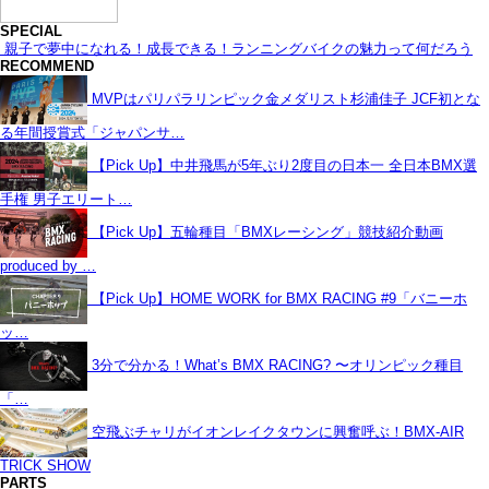
SPECIAL
親子で夢中になれる！成長できる！ランニングバイクの魅力って何だろう
RECOMMEND
MVPはパリパラリンピック金メダリスト杉浦佳子 JCF初とな
る年間授賞式「ジャパンサ…
【Pick Up】中井飛馬が5年ぶり2度目の日本一 全日本BMX選
手権 男子エリート…
【Pick Up】五輪種目「BMXレーシング」競技紹介動画
produced by …
【Pick Up】HOME WORK for BMX RACING #9「バニーホ
ッ…
3分で分かる！What’s BMX RACING? 〜オリンピック種目
「…
空飛ぶチャリがイオンレイクタウンに興奮呼ぶ！BMX-AIR
TRICK SHOW
PARTS