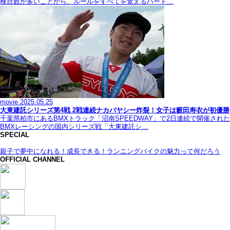
種目数が多いことから、ルールをすべてを覚えるハード…
movie
2025.05.25
大東建託シリーズ第4戦 2戦連続ナカバヤシー炸裂！女子は籔田寿衣が初優勝
千葉県柏市にあるBMXトラック「沼南SPEEDWAY」で2日連続で開催された
BMXレーシングの国内シリーズ戦「大東建託シ…
SPECIAL
親子で夢中になれる！成長できる！ランニングバイクの魅力って何だろう
OFFICIAL CHANNEL