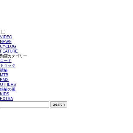
VIDEO
NEWS
CYCLOG
FEATURE
動画カテゴリー
ロード
トラック
競輪
MTB
BMX
OTHERS
銀輪の風
KIDS
EXTRA