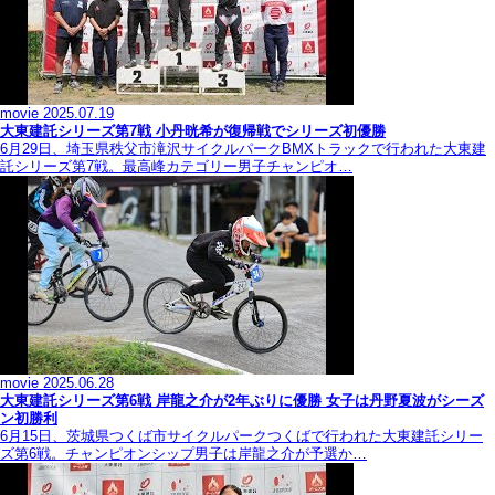
movie
2025.07.19
大東建託シリーズ第7戦 ⼩丹晄希が復帰戦でシリーズ初優勝
6月29日、埼玉県秩父市滝沢サイクルパークBMXトラックで行われた大東建
託シリーズ第7戦。最高峰カテゴリー男子チャンピオ…
movie
2025.06.28
大東建託シリーズ第6戦 岸龍之介が2年ぶりに優勝 女子は丹野夏波がシーズ
ン初勝利
6月15日、茨城県つくば市サイクルパークつくばで行われた大東建託シリー
ズ第6戦。チャンピオンシップ男子は岸龍之介が予選か…