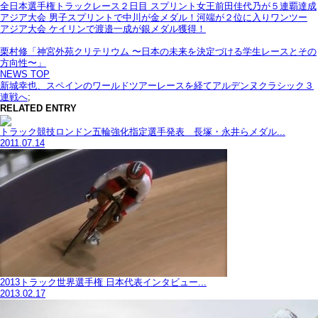
全日本選手権トラックレース２日目 スプリント女王前田佳代乃が５連覇達成
アジア大会 男子スプリントで中川が金メダル！河端が２位に入りワンツー
アジア大会 ケイリンで渡邉一成が銀メダル獲得！
栗村修「神宮外苑クリテリウム 〜日本の未来を決定づける学生レースとその
方向性〜」
NEWS TOP
新城幸也、スペインのワールドツアーレースを経てアルデンヌクラシック３
連戦へ
;
RELATED ENTRY
トラック競技ロンドン五輪強化指定選手発表 長塚・永井らメダル...
2011.07.14
2013トラック世界選手権 日本代表インタビュー...
2013.02.17