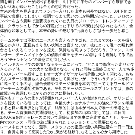
調を崩すメンバーが続出する最中、4月下旬に半分のメンバーすら確信でき
ない状況が続いたことは全くの想定外だった。
本来の実力を見込まれてメンバー入りした山本も例外ではない。3月下旬に
事故で負傷してしまい、復調するまで思いのほか時間がかかった。ジロのメ
ンバーを占う意味で重要視されていた先日のジロ・デル・トレンティーノで
は、クラッシュしてからの課題だった下りでの不安は払拭されたものの、全
体的な印象としては、本来の勢いの感じる“”元喜らしさ”は今一歩だと感じ
た。
チームの中では不動のエースとも言えるクネゴも、これまでのレースを振り
返るかぎり、正直あまり良い状態とは言えないが、彼にとって唯一の晴れ舞
台ともいえるミッションを控え、気持ちも高ぶってるだろう。ファン、スポ
ンサー、チームメイトからの信頼の重圧をチームの誰よりも理解してるであ
ろう“チャンピオン”の決意に期待したい。
ワイルドカードでの参加となるチームにとって、“どこまで際立った走りがで
きるか？”も、一つの大きな目標となる。それと同時に最終日まで一人でも多
くのメンバーを残すこともオーガナイザーからの評価に大きく関わる。もち
ろんステージ優勝も大きな目標として掲げたいが、そういうチャンスが我々
に巡ってくるのは、総合優勝やステージ優勝を本気で狙ってくるワールドツ
アーチームの采配次第である。平坦ステージのゴールスプリントでは、膝の
故障から復調したばかりのグロスに期待したい。
窪木もチーム内の働きが評価されメンバー入りが検討されたが、オリンピッ
クを控えている彼にとっては、今後のナショナルチームの強化プランを考慮
すると良い選択肢とは言えず、結果的には山本が日本人で唯一の出場とな
る。チーム首脳陣の共通認識として、初参加の山本に対しては、21日間
3,400kmを超えるレースにおいて最終日まで無事に完走することも、チーム
内でのアシスト同様に彼に課せられたミッションとして重要になる。
レース中だけでなく、選手、スタッフとの密度の濃い共同生活を一日一日送
り、自覚を持って充実した“次に繋がる経験”になることを心から期待した