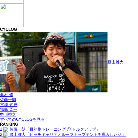
CYCLOG
腰山雅大
栗村 修
佐藤一朗
宮澤 崇史
福島 晋一
中川裕之
すべてのCYCLOGを見る
RANKING
1
佐藤一朗「目的別トレーニング ① トルクアップ」
2
腰山雅大「ヒッチキャリアとルーフトップテントを導入した話」