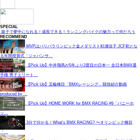
SPECIAL
親子で夢中になれる！成長できる！ランニングバイクの魅力って何だろう
RECOMMEND
MVPはパリパラリンピック金メダリスト杉浦佳子 JCF初とな
る年間授賞式「ジャパンサ…
【Pick Up】中井飛馬が5年ぶり2度目の日本一 全日本BMX選
手権 男子エリート…
【Pick Up】五輪種目「BMXレーシング」競技紹介動画
produced by …
【Pick Up】HOME WORK for BMX RACING #9「バニーホ
ッ…
3分で分かる！What’s BMX RACING? 〜オリンピック種目
「…