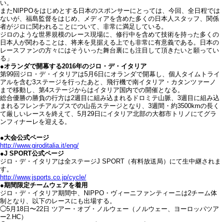
い。
またNIPPOをはじめとする日本のスポンサーにとっては、今回、全日程では
ないが、福島監督をはじめ、メディアを含めた多くの日本人スタッフ、関係
者がジロに関われることについて、非常に満足している。
ジロのような世界規模のレース現場に、修行中を含めて技術を持った多くの
日本人が関わることは、将来を見据える上でも非常に有意義である。日本の
レースファンの方々にはそういった舞台裏にも注目して頂きたいと願ってい
る」
●オランダで開幕する2016年のジロ・デ・イタリア
第99回ジロ・デ・イタリアは5月6日にオランダで開幕し、個人タイムトライ
アルを含む3ステージを行ったあと、飛行機で南イタリア・カタンツァーノ
まで移動し、第4ステージからはイタリア国内での開催となる。
総合優勝の勝負の行方は2週目に組み込まれるドロミテ山脈、3週目に組み込
まれるフレンチアルプスでの山岳ステージとなり、3週間・約3500kmの長く
て厳しいレースを終えて、5月29日にイタリア北部の大都市トリノにてグラ
ンフィナーレを迎える。
●大会公式ページ
http://www.giroditalia.it/eng/
●J SPORT公式ページ
ジロ・デ・イタリアは全ステージJ SPORT（有料放送局）にて生中継されま
す。
http://www.jsports.co.jp/cycle/
●期間限定チームウェアを着用
ジロ・デ・イタリア期間中、NIPPO・ヴィーニファンティーニは2チーム体
制となり、以下のレースにも出場する。
◯5月18日〜22日 ツアー・オブ・ノルウェー（ノルウェー、ヨーロッパツア
ー2.HC）