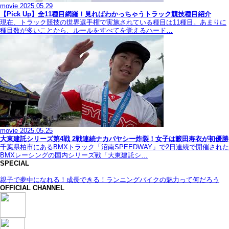
movie
2025.05.29
【Pick Up】全11種目網羅！見ればわかっちゃうトラック競技種目紹介
現在、トラック競技の世界選手権で実施されている種目は11種目。あまりに
種目数が多いことから、ルールをすべてを覚えるハード…
movie
2025.05.25
大東建託シリーズ第4戦 2戦連続ナカバヤシー炸裂！女子は籔田寿衣が初優勝
千葉県柏市にあるBMXトラック「沼南SPEEDWAY」で2日連続で開催された
BMXレーシングの国内シリーズ戦「大東建託シ…
SPECIAL
親子で夢中になれる！成長できる！ランニングバイクの魅力って何だろう
OFFICIAL CHANNEL