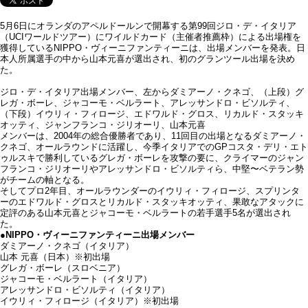
5月6日にオランダのアペルドールンで開幕する第99回ジロ・デ・イタリア
（UCIワールドツアー）にワイルドカード（主催者推薦枠）による出場権を
獲得しているNIPPO・ヴィーニファンティーニは、出場メンバーを発表。日
本人所属選手の中から山本元喜が選出され、初のグランツール出場を決め
た。
ジロ・デ・イタリア出場メンバー、左からダミアーノ・クネゴ、（上段）グ
レガ・ボーレ、ジャコーモ・ベルラート、アレッサンドロ・ビソルティ、
（下段）イウリィ・フィロージ、エドワルド・グロス、リカルド・スタッキ
オッティ、ジャンフランコ・ジリオーリ、山本元喜
メンバーは、2004年の総合優勝者であり、11回目の出場となるダミアーノ・
クネゴ、オールラウンドに活躍し、今季イタリアでのGPコスタ・デリ・エト
ゥルスキで勝利しているグレガ・ボーレを攻撃の要に、クライマーのジャン
フランコ・ジリオーリやアレッサンドロ・ビソルティら、中堅〜ベテラン勢
がチームの軸となる。
そしてプロ2年目、オールラウンダーのイウリィ・フィロージ、スプリンタ
ーのエドワルド・グロスとリカルド・スタッキオッティ、果敢なアタックに
定評のある山本元喜とジャコーモ・ベルラートの若手選手5名が選出され
た。
●NIPPO・ヴィーニファンティーニ出場メンバー
ダミアーノ・クネゴ（イタリア）
山本 元喜（日本）※初出場
グレガ・ボーレ（スロベニア）
ジャコーモ・ベルラート（イタリア）
アレッサンドロ・ビソルティ（イタリア）
イウリィ・フィロージ（イタリア）※初出場