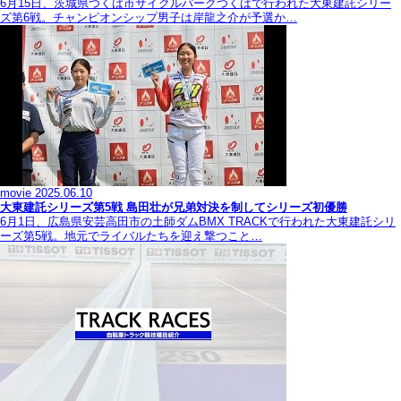
6月15日、茨城県つくば市サイクルパークつくばで行われた大東建託シリー
ズ第6戦。チャンピオンシップ男子は岸龍之介が予選か…
movie
2025.06.10
大東建託シリーズ第5戦 島田壮が兄弟対決を制してシリーズ初優勝
6月1日、広島県安芸高田市の土師ダムBMX TRACKで行われた大東建託シリ
ーズ第5戦。地元でライバルたちを迎え撃つこと…