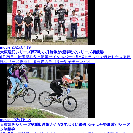
movie
2025.07.19
大東建託シリーズ第7戦 ⼩丹晄希が復帰戦でシリーズ初優勝
6月29日、埼玉県秩父市滝沢サイクルパークBMXトラックで行われた大東建
託シリーズ第7戦。最高峰カテゴリー男子チャンピオ…
movie
2025.06.28
大東建託シリーズ第6戦 岸龍之介が2年ぶりに優勝 女子は丹野夏波がシーズ
ン初勝利