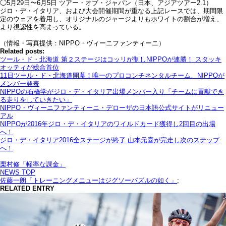
◯5月29日〜6月5日 ツアー・オブ・ジャパン（日本、アジアツアー2.1）
ジロ・デ・イタリア、および大会開催期間が重なる上記レースでは、期間限
定のウェアを着用し、オリジナルのジャージよりもホワイトの割合が増え、
より視認性を高まっている。
（情報・写真提供：NIPPO・ヴィーニファンティーニ）
Related posts:
ツール・ド・北海道 第２ステージはコッリが制しNIPPOが連勝！ スタッキ
オッティが総合首位
11日ツール・ド・北海道開幕！唯一のプロコンチネンタルチーム、NIPPOが
メンバー発表
NIPPOの石橋学がジロ・デ・イタリア出場メンバー入り「チームに貢献でき
る走りをしていきたい」
NIPPO・ヴィーニファンティーニ・デローザの日本語公式サイトがリニュー
アル
NIPPOが2016年ジロ・デ・イタリアのワイルドカード獲得し2回目の出場
へ！
ジロ・デ・イタリア2016全ステージが終了 山本元喜が完走し次のステップ
へ！
栗村修「軽率な課金」
NEWS TOP
佐藤一朗「トレーニングメニューはジグソーパズルの如く」
;
RELATED ENTRY