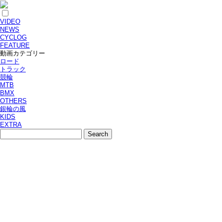
VIDEO
NEWS
CYCLOG
FEATURE
動画カテゴリー
ロード
トラック
競輪
MTB
BMX
OTHERS
銀輪の風
KIDS
EXTRA