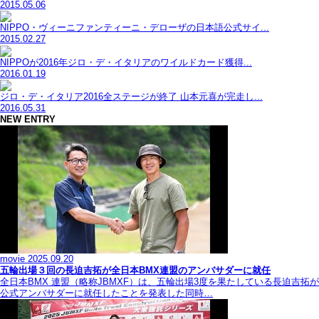
2015.05.06
NIPPO・ヴィーニファンティーニ・デローザの日本語公式サイ...
2015.02.27
NIPPOが2016年ジロ・デ・イタリアのワイルドカード獲得...
2016.01.19
ジロ・デ・イタリア2016全ステージが終了 山本元喜が完走し...
2016.05.31
NEW ENTRY
movie
2025.09.20
五輪出場３回の長迫吉拓が全日本BMX連盟のアンバサダーに就任
全日本BMX 連盟（略称JBMXF）は、五輪出場3度を果たしている長迫吉拓が
公式アンバサダーに就任したことを発表した同時…