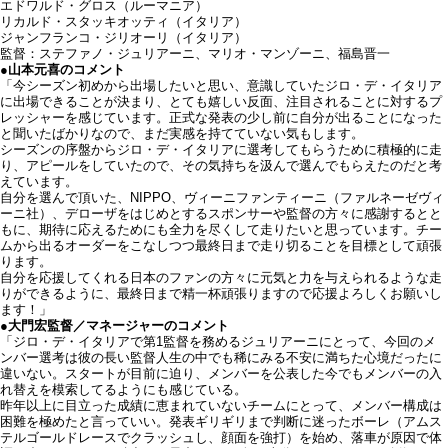
エドワルド・グロス（ルーマニア）
リカルド・スタッキオッティ（イタリア）
ジャンフランコ・ジリオーリ（イタリア）
監督：ステファノ・ジュリアーニ、マリオ・マンゾーニ、福島晋一
●山本元喜のコメント
「今シーズン初めから出場したいと思い、意識していたジロ・デ・イタリア
に出場できることが決まり、とても嬉しい反面、注目されることに対するプ
レッシャーを感じています。正式な発表の少し前に自分が出ることになった
と聞いたばかりなので、まだ実感を持てていない気もします。
シーズンの序盤からジロ・デ・イタリアに選考してもらうために積極的に走
り、アピールをしていたので、その気持ちを汲んで選んでもらえたのだと考
えています。
自分を選んで頂いた、NIPPO、ヴィーニファンティーニ（ファルネーゼヴィ
ーニ社）、デローザをはじめとするスポンサーや監督の方々に感謝するとと
もに、期待に応えるためにも全力を尽くして走りたいと思っています。チー
ムから出るオーダーをこなしつつ最終日まで走り切ることを目標として頑張
ります。
自分を応援してくれる日本のファンの方々に元気と力を与えられるような走
りができるように、最終日まで精一杯頑張りますので応援よろしくお願いし
ます！」
●大門宏監督／マネージャーのコメント
「ジロ・デ・イタリアで第1監督を務めるジュリアーニにとって、今回のメ
ンバー選考は彼の長い監督人生の中でも稀にみる不安に満ちた心境だったに
違いない。スタートが目前に迫り、メンバーを公表した今でもメンバーの入
れ替えを模索してるようにも感じている。
昨年以上に目立った成績に恵まれていないチームにとって、メンバー構成は
困難を極めたと言っていい。発表ギリギリまで判断に迷ったボーレ（アムス
テルゴールドレースでクラッシュし、顔面を強打）を始め、落車が原因で体