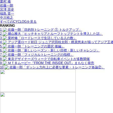
栗村 修
佐藤一朗
宮澤 崇史
福島 晋一
中川裕之
すべてのCYCLOGを見る
RANKING
1
佐藤一朗「目的別トレーニング ① トルクアップ」
2
腰山雅大「ヒッチキャリアとルーフトップテントを導入した話」
3
栗村修「ロードレースで生活している人の数」
4
アジア選ロード初日 ジュニア沢田桂太郎・梶原悠未が揃ってアジア王
5
佐藤一朗「トレーニングの選択 後編」
6
佐藤一朗「新しいシーズン・新しい目標・新しいチャレンジ」
7
佐藤一朗「フィジカルトレーニングの指標」
8
東京デザイナーズウィークで自転車イベントが多数開催
9
ＭＴＢムービー『FROM THE INSIDE OUT』まもなく発売
10
佐藤一郎「ダッシュ力向上に必要な要素・トレーニング各論②」