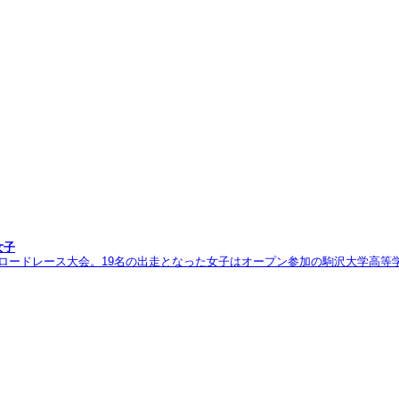
女子
人ロードレース大会。19名の出走となった女子はオープン参加の駒沢大学高等学