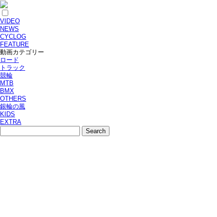
VIDEO
NEWS
CYCLOG
FEATURE
動画カテゴリー
ロード
トラック
競輪
MTB
BMX
OTHERS
銀輪の風
KIDS
EXTRA