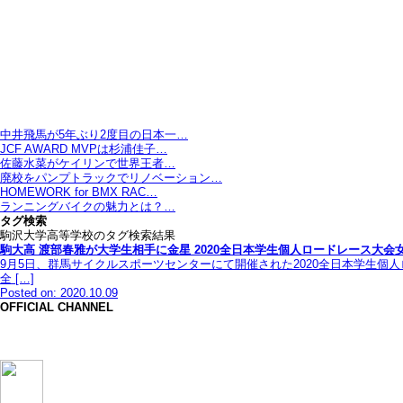
中井飛馬が5年ぶり2度目の日本一…
JCF AWARD MVPは杉浦佳子…
佐藤水菜がケイリンで世界王者…
廃校をパンプトラックでリノベーション…
HOMEWORK for BMX RAC…
ランニングバイクの魅力とは？…
タグ検索
駒沢大学高等学校のタグ検索結果
駒大高 渡部春雅が大学生相手に金星 2020全日本学生個人ロードレース大会
9月5日、群馬サイクルスポーツセンターにて開催された2020全日本学生個
全 […]
Posted on: 2020.10.09
OFFICIAL CHANNEL