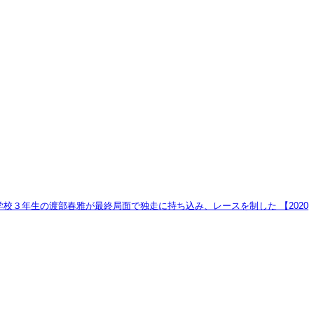
校３年生の渡部春雅が最終局面で独走に持ち込み、レースを制した 【2020