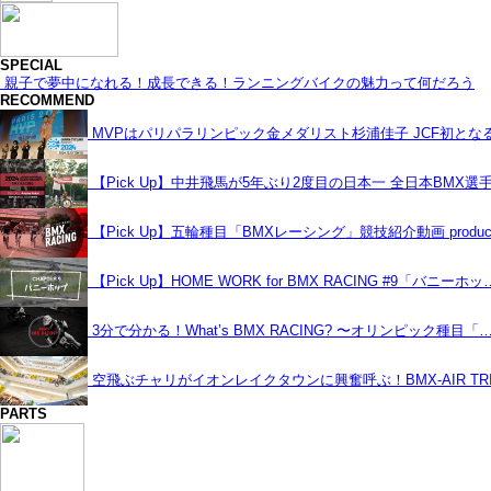
SPECIAL
親子で夢中になれる！成長できる！ランニングバイクの魅力って何だろう
RECOMMEND
MVPはパリパラリンピック金メダリスト杉浦佳子 JCF初と
【Pick Up】中井飛馬が5年ぶり2度目の日本一 全日本BMX選
【Pick Up】五輪種目「BMXレーシング」競技紹介動画 produce
【Pick Up】HOME WORK for BMX RACING #9「バニーホッ
3分で分かる！What’s BMX RACING? 〜オリンピック種目「
空飛ぶチャリがイオンレイクタウンに興奮呼ぶ！BMX-AIR TRIC
PARTS