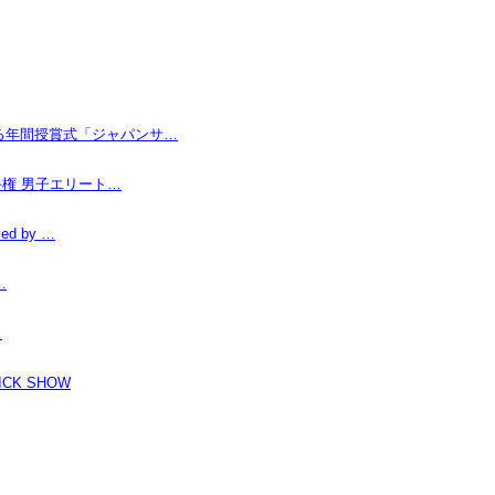
なる年間授賞式「ジャパンサ…
手権 男子エリート…
d by …
…
…
K SHOW