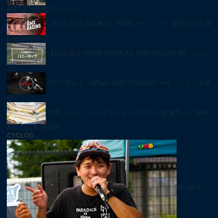
BMX選手権 男子エリート…
【Pick Up】五輪種目「BMXレーシング」競技紹介動画
produced by …
【Pick Up】HOME WORK for BMX RACING #9「バニー
ホッ…
3分で分かる！What’s BMX RACING? 〜オリンピック種
目「…
空飛ぶチャリがイオンレイクタウンに興奮呼ぶ！BMX-
AIR TRICK SHOW
CYCLOG
腰山雅大