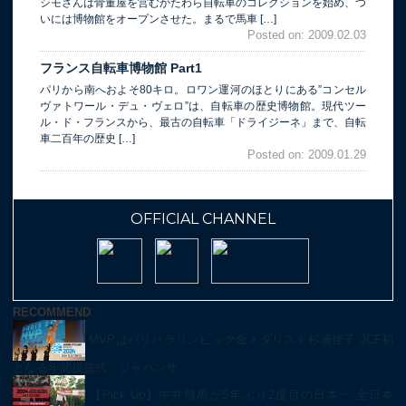
シモさんは骨董屋を営むかたわら自転車のコレクションを始め、つ
いには博物館をオープンさせた。まるで馬車 […]
Posted on: 2009.02.03
フランス自転車博物館 Part1
パリから南へおよそ80キロ。ロワン運河のほとりにある”コンセル
ヴァトワール・デュ・ヴェロ”は、自転車の歴史博物館。現代ツー
ル・ド・フランスから、最古の自転車「ドライジーネ」まで、自転
車二百年の歴史 […]
Posted on: 2009.01.29
OFFICIAL CHANNEL
RECOMMEND
MVPはパリパラリンピック金メダリスト杉浦佳子 JCF初
となる年間授賞式「ジャパンサ…
【Pick Up】中井飛馬が5年ぶり2度目の日本一 全日本