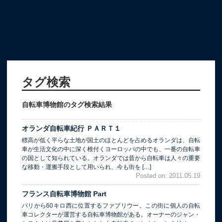
タグ検索
自転車博物館のタグ検索結果
オランダ自転車紀行 ＰＡＲＴ１
標高が低く平らな土地が国土のほとんどを占めるオランダは、自転
車が生活文化の中に深く根付くヨーロッパの中でも、一番の自転車
の国として知られている。オランダでは昔から自転車は人々の重要
な移動・運搬手段として用いられ、今も街を […]
Posted on: 2011.05.19
フランス自転車博物館 Part
パリから60キロ西に位置するファブリウー。この街に個人の自転
車コレクターが運営する自転車博物館がある。オーナーのジャン・