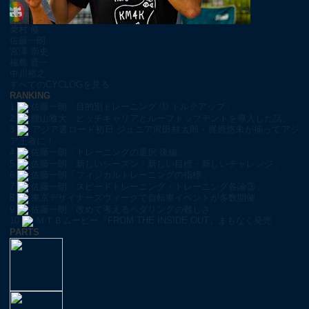
栗村 修
佐藤一朗
宮澤 崇史
福島 晋一
中川裕之
すべてのCYCLOGを見る
RANKING
1
佐藤一朗「目的別トレーニング ① トルクアップ」
2
腰山雅大「ヒッチキャリアとルーフトップテントを導入した話」
3
アジア選ロード初日 ジュニア沢田桂太郎・梶原悠未が揃ってアジ
ア王者に！
4
佐藤一朗「トレーニングの選択 後編」
5
佐藤一朗「新しいシーズン・新しい目標・新しいチャレンジ」
6
佐藤一朗「フィジカルトレーニングの指標」
7
佐藤一朗「スピードトレーニング・トレーニング各論③」
8
東京デザイナーズウィークで自転車イベントが多数開催
9
佐藤一朗「改めて考えるペダリングの難しさ」
10
ＭＴＢムービー『FROM THE INSIDE OUT』まもなく発売
PARTS