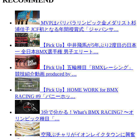
MVPはパリパラリンピック金メダリスト杉
浦佳子 JCF初となる年間授賞式「ジャパンサ…
【Pick Up】中井飛馬が5年ぶり2度目の日本
一 全日本BMX選手権 男子エリート…
【Pick Up】五輪種目「BMXレーシング」
競技紹介動画 produced by …
【Pick Up】HOME WORK for BMX
RACING #9「バニーホッ…
3分で分かる！What’s BMX RACING? 〜オ
リンピック種目「…
空飛ぶチャリがイオンレイクタウンに興奮