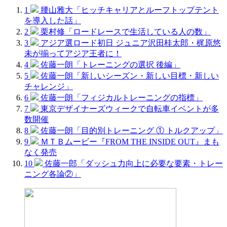
1
腰山雅大「ヒッチキャリアとルーフトップテント
を導入した話」
2
栗村修「ロードレースで生活している人の数」
3
アジア選ロード初日 ジュニア沢田桂太郎・梶原悠
未が揃ってアジア王者に！
4
佐藤一朗「トレーニングの選択 後編」
5
佐藤一朗「新しいシーズン・新しい目標・新しい
チャレンジ」
6
佐藤一朗「フィジカルトレーニングの指標」
7
東京デザイナーズウィークで自転車イベントが多
数開催
8
佐藤一朗「目的別トレーニング ① トルクアップ」
9
ＭＴＢムービー『FROM THE INSIDE OUT』まも
なく発売
10
佐藤一郎「ダッシュ力向上に必要な要素・トレー
ニング各論②」