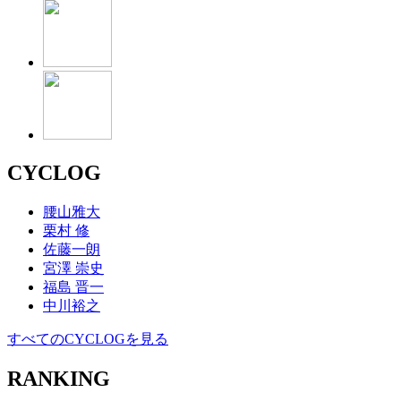
CYCLOG
腰山雅大
栗村 修
佐藤一朗
宮澤 崇史
福島 晋一
中川裕之
すべてのCYCLOGを見る
RANKING