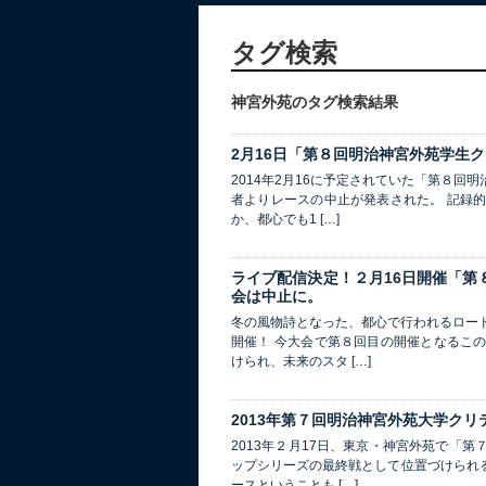
タグ検索
神宮外苑のタグ検索結果
2月16日「第８回明治神宮外苑学生
2014年2月16に予定されていた「第８
者よりレースの中止が発表された。 記録
か、都心でも1 […]
ライブ配信決定！２月16日開催「第
会は中止に。
冬の風物詩となった、都心で行われるロー
開催！ 今大会で第８回目の開催となるこ
けられ、未来のスタ […]
2013年第７回明治神宮外苑大学クリ
2013年２月17日、東京・神宮外苑で「
ップシリーズの最終戦として位置づけられ
ースということも […]