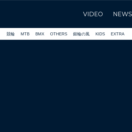
VIDEO
NEWS
ク
競輪
MTB
BMX
OTHERS
銀輪の風
KIDS
EXTRA