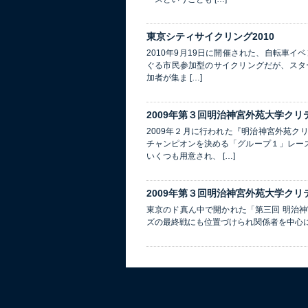
東京シティサイクリング2010
2010年9月19日に開催された、自転車イ
ぐる市民参加型のサイクリングだが、スタ
加者が集ま […]
2009年第３回明治神宮外苑大学ク
2009年２月に行われた『明治神宮外苑
チャンピオンを決める「グループ１」レー
いくつも用意され、 […]
2009年第３回明治神宮外苑大学ク
東京のド真ん中で開かれた「第三回 明治
ズの最終戦にも位置づけられ関係者を中心