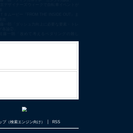
京デザイナーズウィークで自転車イベントが
催
ＴＢムービー『FROM THE INSIDE OUT』ま
発売
藤一郎「ダッシュ力向上に必要な要素・トレ
グ各論②」
佐藤一朗「改めて考えるペダリングの難し
ップ（検索エンジン向け）
RSS