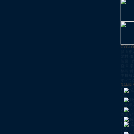
CYCL
腰山雅
栗村 修
佐藤一
宮澤 崇
福島 晋
中川裕
すべての
RANKI
1
佐
プ」
2
腰
トを導
3
ア
悠未が
4
佐
5
佐
いチャ
6
佐