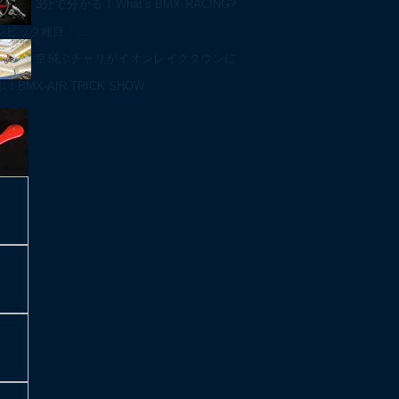
3分で分かる！What’s BMX RACING?
ンピック種目「…
空飛ぶチャリがイオンレイクタウンに
BMX-AIR TRICK SHOW