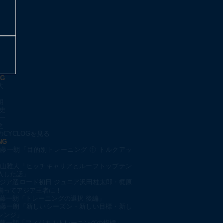
OG
大
朗
史
一
之
CYCLOGを見る
NG
藤一朗「目的別トレーニング ① トルクアッ
山雅大「ヒッチキャリアとルーフトップテン
入した話」
ジア選ロード初日 ジュニア沢田桂太郎・梶原
揃ってアジア王者に！
藤一朗「トレーニングの選択 後編」
藤一朗「新しいシーズン・新しい目標・新し
レンジ」
藤一朗「フィジカルトレーニングの指標」