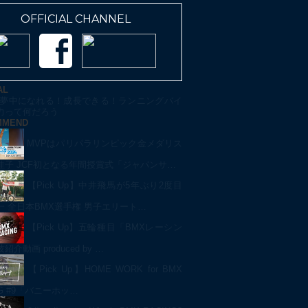
OFFICIAL CHANNEL
AL
夢中になれる！成長できる！ランニングバイ
力って何だろう
MMEND
MVPはパリパラリンピック金メダリス
佳子 JCF初となる年間授賞式「ジャパンサ…
【Pick Up】中井飛馬が5年ぶり2度目
一 全日本BMX選手権 男子エリート…
【Pick Up】五輪種目「BMXレーシン
介動画 produced by …
【Pick Up】HOME WORK for BMX
NG #9「バニーホッ…