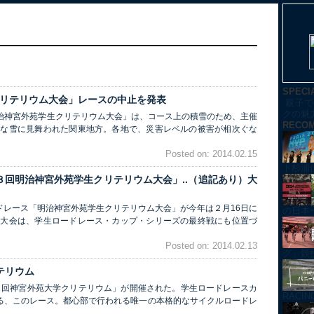
SPECI
クリテリウム大会」レースの中止を発表
親子で
クの魅
回明治神宮外苑学生クリテリウム大会」は、コース上の積雪のため、主催
RECO
的な雪に見舞われた関東地方。各地で、災害レベルの被害が相次ぐな
Posted on: 2014.02.15
ト杉浦
８回明治神宮外苑学生クリテリウム大会」..（追記あり）大
ドレース「明治神宮外苑学生クリテリウム大会」が今年は２月16日に
の日本
の大会は、学生ロードレース・カップ・シリーズの最終戦にも位置づ
Posted on: 2014.02.13
グ」競技紹
テリウム
第７回神宮外苑大学クリテリウム」が開催された。学生ロードレースカ
RACI
る、このレース。都心部で行われる唯一の本格的なサイクルロードレ