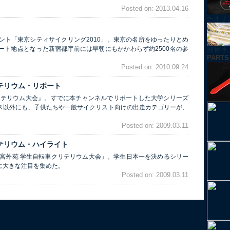
Posted on: 2013.04.16
〜オリ
ベント「東京シティサイクリング2010」。東京の名所をゆったりとめ
ート地点となった新宿都庁前には早朝にもかかわらず約2500名の参
興奮呼ぶ！
PARTS
Posted on: 2010.09.24
リテリウム・リポート
クリテリウム大会』。すでに本チャンネルでリポートした大学シリーズ
ス以外にも、子供たちや一般サイクリスト向けの出走カテゴリーが、
Posted on: 2009.03.11
リテリウム・ハイライト
神宮外苑 学生自転車クリテリウム大会」。学生日本一を決めるシリー
に大きな注目を集めた。
Posted on: 2009.03.11