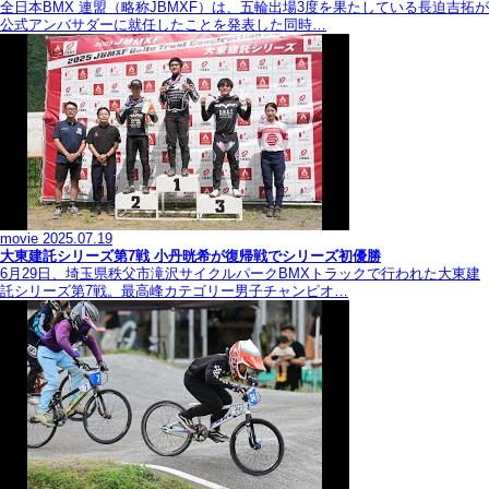
全日本BMX 連盟（略称JBMXF）は、五輪出場3度を果たしている長迫吉拓が
公式アンバサダーに就任したことを発表した同時…
movie
2025.07.19
大東建託シリーズ第7戦 ⼩丹晄希が復帰戦でシリーズ初優勝
6月29日、埼玉県秩父市滝沢サイクルパークBMXトラックで行われた大東建
託シリーズ第7戦。最高峰カテゴリー男子チャンピオ…