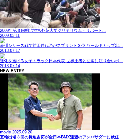
2009年第３回明治神宮外苑大学クリテリウム・リポート...
2009.03.11
豪州シリーズ戦で前田佳代乃がスプリント３位 ワールドカップ出...
2013.07.17
進化を遂げる女子トラック日本代表 世界王者と互角に渡り合いポ...
2013.07.14
NEW ENTRY
movie
2025.09.20
五輪出場３回の長迫吉拓が全日本BMX連盟のアンバサダーに就任