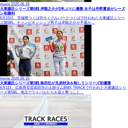
movie
2025.06.28
大東建託シリーズ第6戦 岸龍之介が2年ぶりに優勝 女子は丹野夏波がシーズ
ン初勝利
6月15日、茨城県つくば市サイクルパークつくばで行われた大東建託シリー
ズ第6戦。チャンピオンシップ男子は岸龍之介が予選か…
movie
2025.06.10
大東建託シリーズ第5戦 島田壮が兄弟対決を制してシリーズ初優勝
6月1日、広島県安芸高田市の土師ダムBMX TRACKで行われた大東建託シリ
ーズ第5戦。地元でライバルたちを迎え撃つこと…