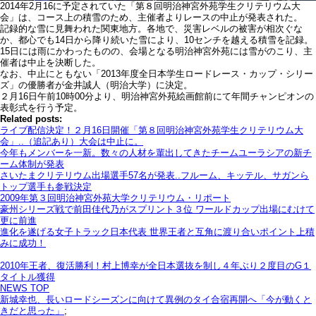
2014年2月16に予定されていた「第８回明治神宮外苑学生クリテリウム大
会」は、コース上の積雪のため、主催者よりレースの中止が発表された。
記録的な雪に見舞われた関東地方。各地で、災害レベルの被害が相次ぐな
か、都心でも14日から降り続いた雪により、10センチを越える積雪を記録。
15日には雨にかわったものの、会場となる明治神宮外苑には雪がのこり、主
催者は中止を決断した。
なお、中止にともない「2013年度全日本学生ロードレース・カップ・シリー
ズ」の優勝者が金井誠人（明治大学）に決定。
２月16日午前10時00分より、明治神宮外苑絵画館前にて年間チャンピオンの
表彰式を行う予定。
Related posts:
ライブ配信決定！２月16日開催「第８回明治神宮外苑学生クリテリウム大
会」..（追記あり）大会は中止に。
今年もメンバーを一新。数々の人材を輩出してきたチームユーラシアの新チ
ーム体制が発表
さいたまクリテリウム出場選手57名が発表..フルーム、キッテル、サガンら
トップ選手も参戦決定
2009年第３回明治神宮外苑大学クリテリウム・リポート
豪州シリーズ戦で前田佳代乃がスプリント３位 ワールドカップ出場にむけて
更に前進
進化を遂げる女子トラック日本代表 世界王者と互角に渡り合いポイント上積
みに成功！
2010年王者、復活勝利！村上博幸が全日本選抜を制し４年ぶり２度目のG１
タイトル獲得
NEWS TOP
新城幸也、長いロードシーズンに向けて異例のタイ合宿再開へ「今が動くと
きだと思った」
;