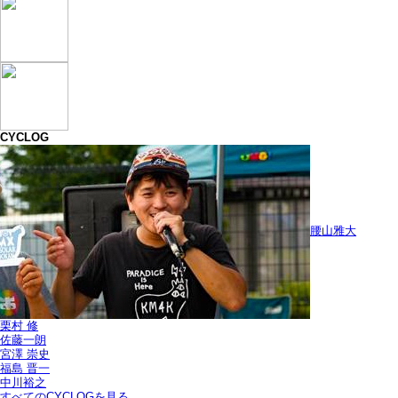
CYCLOG
腰山雅大
栗村 修
佐藤一朗
宮澤 崇史
福島 晋一
中川裕之
すべてのCYCLOGを見る