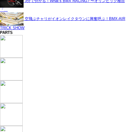
3分で分かる！What’s BMX RACING? 〜オリンピック種目
「…
空飛ぶチャリがイオンレイクタウンに興奮呼ぶ！BMX-AIR
TRICK SHOW
PARTS