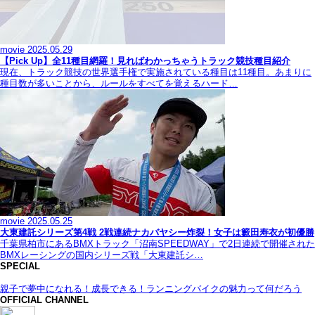
movie
2025.05.29
【Pick Up】全11種目網羅！見ればわかっちゃうトラック競技種目紹介
現在、トラック競技の世界選手権で実施されている種目は11種目。あまりに
種目数が多いことから、ルールをすべてを覚えるハード…
movie
2025.05.25
大東建託シリーズ第4戦 2戦連続ナカバヤシー炸裂！女子は籔田寿衣が初優勝
千葉県柏市にあるBMXトラック「沼南SPEEDWAY」で2日連続で開催された
BMXレーシングの国内シリーズ戦「大東建託シ…
SPECIAL
親子で夢中になれる！成長できる！ランニングバイクの魅力って何だろう
OFFICIAL CHANNEL