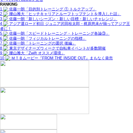
RANKING
1
佐藤一朗「目的別トレーニング ① トルクアップ」
2
腰山雅大「ヒッチキャリアとルーフトップテントを導入した話」
3
佐藤一朗「新しいシーズン・新しい目標・新しいチャレンジ」
4
アジア選ロード初日 ジュニア沢田桂太郎・梶原悠未が揃ってアジア王
者に！
5
佐藤一朗「スピードトレーニング・トレーニング各論③」
6
佐藤一朗「フィジカルトレーニングの指標」
7
佐藤一朗「トレーニングの選択 後編」
8
東京デザイナーズウィークで自転車イベントが多数開催
9
腰山雅大「Zwift オススメ環境」
10
ＭＴＢムービー『FROM THE INSIDE OUT』まもなく発売