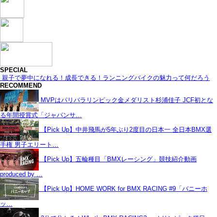
SPECIAL
親子で夢中になれる！成長できる！ランニングバイクの魅力って何だろう
RECOMMEND
MVPはパリパラリンピック金メダリスト杉浦佳子 JCF初とな
る年間授賞式「ジャパンサ…
【Pick Up】中井飛馬が5年ぶり2度目の日本一 全日本BMX選
手権 男子エリート…
【Pick Up】五輪種目「BMXレーシング」競技紹介動画
produced by …
【Pick Up】HOME WORK for BMX RACING #9「バニーホ
ッ…