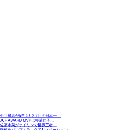
中井飛馬が5年ぶり2度目の日本一…
JCF AWARD MVPは杉浦佳子…
佐藤水菜がケイリンで世界王者…
廃校をパンプトラックでリノベーション…