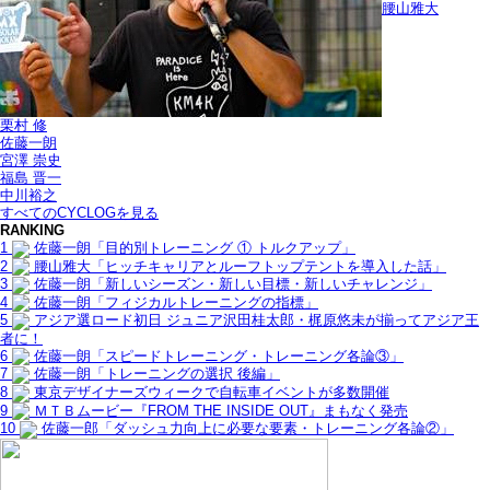
腰山雅大
栗村 修
佐藤一朗
宮澤 崇史
福島 晋一
中川裕之
すべてのCYCLOGを見る
RANKING
1
佐藤一朗「目的別トレーニング ① トルクアップ」
2
腰山雅大「ヒッチキャリアとルーフトップテントを導入した話」
3
佐藤一朗「新しいシーズン・新しい目標・新しいチャレンジ」
4
佐藤一朗「フィジカルトレーニングの指標」
5
アジア選ロード初日 ジュニア沢田桂太郎・梶原悠未が揃ってアジア王
者に！
6
佐藤一朗「スピードトレーニング・トレーニング各論③」
7
佐藤一朗「トレーニングの選択 後編」
8
東京デザイナーズウィークで自転車イベントが多数開催
9
ＭＴＢムービー『FROM THE INSIDE OUT』まもなく発売
10
佐藤一郎「ダッシュ力向上に必要な要素・トレーニング各論②」