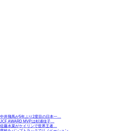
中井飛馬が5年ぶり2度目の日本一…
JCF AWARD MVPは杉浦佳子…
佐藤水菜がケイリンで世界王者…
廃校をパンプトラックでリノベーション…