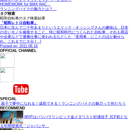
HOMEWORK for BMX RAC…
ランニングバイクの魅力とは？…
タグ検索
昭和自転車のタグ検索結果
「昭和レトロ自転車」
日本に住んで二十年あまりというエリック・オッシングさんの趣味は、日本
の古いモノを修復すること。特に昭和時代につくられた自転車、それも商店
や企業などで運搬仕事に使われるなどした「実用車」にことのほか魅せら
れ、これまでに９台 […]
Posted on: 2011.06.16
OFFICIAL CHANNEL
SPECIAL
親子で夢中になれる！成長できる！ランニングバイクの魅力って何だろう
RECOMMEND
MVPはパリパラリンピック金メダリスト杉浦佳子 JCF初とな
る年間授賞式「ジャパンサ…