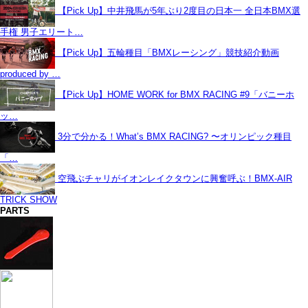
【Pick Up】中井飛馬が5年ぶり2度目の日本一 全日本BMX選
手権 男子エリート…
【Pick Up】五輪種目「BMXレーシング」競技紹介動画
produced by …
【Pick Up】HOME WORK for BMX RACING #9「バニーホ
ッ…
3分で分かる！What’s BMX RACING? 〜オリンピック種目
「…
空飛ぶチャリがイオンレイクタウンに興奮呼ぶ！BMX-AIR
TRICK SHOW
PARTS