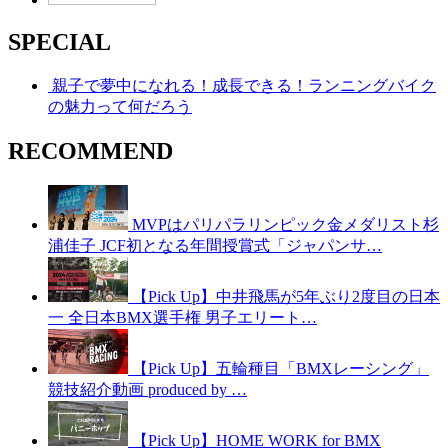
SPECIAL
親子で夢中になれる！成長できる！ランニングバイク
の魅力って何だろう
RECOMMEND
MVPはパリパラリンピック金メダリスト杉
浦佳子 JCF初となる年間授賞式「ジャパンサ…
【Pick Up】中井飛馬が5年ぶり2度目の日本
一 全日本BMX選手権 男子エリート…
【Pick Up】五輪種目「BMXレーシング」
競技紹介動画 produced by …
【Pick Up】HOME WORK for BMX