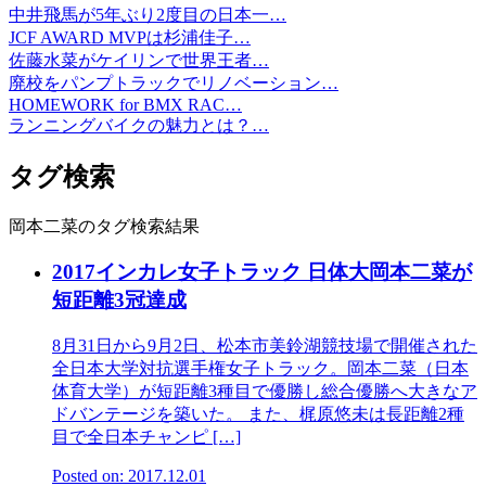
中井飛馬が5年ぶり2度目の日本一…
JCF AWARD MVPは杉浦佳子…
佐藤水菜がケイリンで世界王者…
廃校をパンプトラックでリノベーション…
HOMEWORK for BMX RAC…
ランニングバイクの魅力とは？…
タグ検索
岡本二菜のタグ検索結果
2017インカレ女子トラック 日体大岡本二菜が
短距離3冠達成
8月31日から9月2日、松本市美鈴湖競技場で開催された
全日本大学対抗選手権女子トラック。岡本二菜（日本
体育大学）が短距離3種目で優勝し総合優勝へ大きなア
ドバンテージを築いた。 また、梶原悠未は長距離2種
目で全日本チャンピ […]
Posted on: 2017.12.01