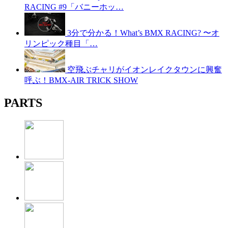
RACING #9「バニーホッ…
3分で分かる！What’s BMX RACING? 〜オ
リンピック種目「…
空飛ぶチャリがイオンレイクタウンに興奮
呼ぶ！BMX-AIR TRICK SHOW
PARTS