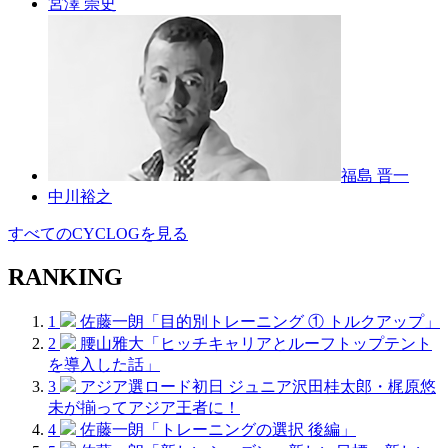
宮澤 崇史
福島 晋一
中川裕之
すべてのCYCLOGを見る
RANKING
1
佐藤一朗「目的別トレーニング ① トルクアップ」
2
腰山雅大「ヒッチキャリアとルーフトップテント
を導入した話」
3
アジア選ロード初日 ジュニア沢田桂太郎・梶原悠
未が揃ってアジア王者に！
4
佐藤一朗「トレーニングの選択 後編」