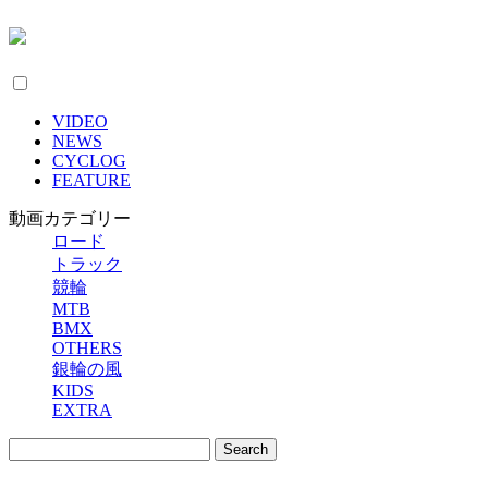
VIDEO
NEWS
CYCLOG
FEATURE
動画カテゴリー
ロード
トラック
競輪
MTB
BMX
OTHERS
銀輪の風
KIDS
EXTRA