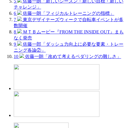
5
佐藤一朗「新しいシーズン・新しい目標・新しい
チャレンジ」
6
佐藤一朗「フィジカルトレーニングの指標」
7
東京デザイナーズウィークで自転車イベントが多
数開催
8
ＭＴＢムービー『FROM THE INSIDE OUT』まも
なく発売
9
佐藤一郎「ダッシュ力向上に必要な要素・トレー
ニング各論②」
10
佐藤一朗「改めて考えるペダリングの難しさ」