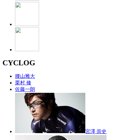
CYCLOG
腰山雅大
栗村 修
佐藤一朗
宮澤 崇史