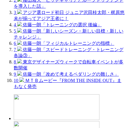
2
腰山雅大「ヒッチキャリアとルーフトップテント
を導入した話」
3
アジア選ロード初日 ジュニア沢田桂太郎・梶原悠
未が揃ってアジア王者に！
4
佐藤一朗「トレーニングの選択 後編」
5
佐藤一朗「新しいシーズン・新しい目標・新しい
チャレンジ」
6
佐藤一朗「フィジカルトレーニングの指標」
7
佐藤一朗「スピードトレーニング・トレーニング
各論③」
8
東京デザイナーズウィークで自転車イベントが多
数開催
9
佐藤一朗「改めて考えるペダリングの難しさ」
10
ＭＴＢムービー『FROM THE INSIDE OUT』ま
もなく発売