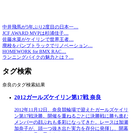
中井飛馬が5年ぶり2度目の日本一…
JCF AWARD MVPは杉浦佳子…
佐藤水菜がケイリンで世界王者…
廃校をパンプトラックでリノベーション…
HOMEWORK for BMX RAC…
ランニングバイクの魅力とは？…
タグ検索
奈良のタグ検索結果
2012ガールズケイリン第17戦 奈良
2012年11月12日、奈良競輪場で迎えたガールズケイリ
ン第17戦決勝。開催を重ねるごとに決勝戦に勝ち進む
メンバーの顔ぶれも多彩になってきた。レースは加瀬
加奈子が、頭一つ抜き出た実力を存分に発揮し、開幕