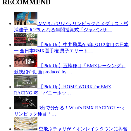
RECOMMEND
MVPはパリパラリンピック金メダリスト杉
浦佳子 JCF初となる年間授賞式「ジャパンサ…
【Pick Up】中井飛馬が5年ぶり2度目の日本
一 全日本BMX選手権 男子エリート…
【Pick Up】五輪種目「BMXレーシング」
競技紹介動画 produced by …
【Pick Up】HOME WORK for BMX
RACING #9「バニーホッ…
3分で分かる！What’s BMX RACING? 〜オ
リンピック種目「…
空飛ぶチャリがイオンレイクタウンに興奮