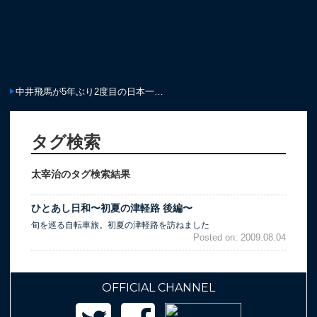
中井飛馬が5年ぶり2度目の日本一…
JCF
タグ検索
太宰治のタグ検索結果
ひとあし日和〜初夏の津軽路 後編〜
旬を巡る自転車旅。初夏の津軽路を訪ねました
Posted on: 2009.08.04
OFFICIAL CHANNEL