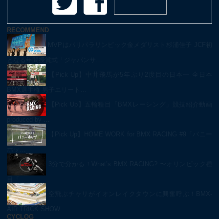
RECOMMEND
MVPはパリパラリンピック金メダリスト杉浦佳子 JCF初
となる年間授賞式「ジャパンサ…
【Pick Up】中井飛馬が5年ぶり2度目の日本一 全日本
BMX選手権 男子エリート…
【Pick Up】五輪種目「BMXレーシング」競技紹介動画
produced by …
【Pick Up】HOME WORK for BMX RACING #9「バニー
ホッ…
3分で分かる！What’s BMX RACING? 〜オリンピック種
目「…
空飛ぶチャリがイオンレイクタウンに興奮呼ぶ！BMX-
AIR TRICK SHOW
CYCLOG