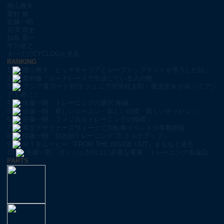
腰山雅大
栗村 修
佐藤一朗
宮澤 崇史
福島 晋一
中川裕之
すべてのCYCLOGを見る
RANKING
1
腰山雅大「ヒッチキャリアとルーフトップテントを導入した話」
2
栗村修「ロードレースで生活している人の数」
3
アジア選ロード初日 ジュニア沢田桂太郎・梶原悠未が揃ってアジ
ア王者に！
4
佐藤一朗「トレーニングの選択 後編」
5
佐藤一朗「新しいシーズン・新しい目標・新しいチャレンジ」
6
佐藤一朗「フィジカルトレーニングの指標」
7
東京デザイナーズウィークで自転車イベントが多数開催
8
佐藤一朗「目的別トレーニング ① トルクアップ」
9
ＭＴＢムービー『FROM THE INSIDE OUT』まもなく発売
10
佐藤一郎「ダッシュ力向上に必要な要素・トレーニング各論②」
PARTS