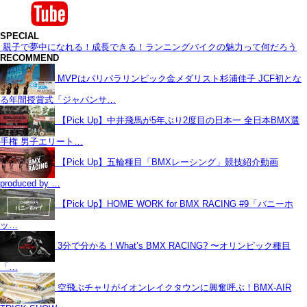
SPECIAL
親子で夢中になれる！成長できる！ランニングバイクの魅力って何だろう
RECOMMEND
MVPはパリパラリンピック金メダリスト杉浦佳子 JCF初とな
る年間授賞式「ジャパンサ…
【Pick Up】中井飛馬が5年ぶり2度目の日本一 全日本BMX選
手権 男子エリート…
【Pick Up】五輪種目「BMXレーシング」競技紹介動画
produced by …
【Pick Up】HOME WORK for BMX RACING #9「バニーホ
ッ…
3分で分かる！What’s BMX RACING? 〜オリンピック種目
「…
空飛ぶチャリがイオンレイクタウンに興奮呼ぶ！BMX-AIR