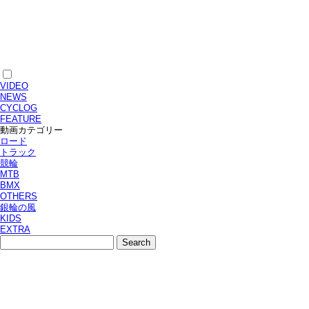
VIDEO
NEWS
CYCLOG
FEATURE
動画カテゴリー
ロード
トラック
競輪
MTB
BMX
OTHERS
銀輪の風
KIDS
EXTRA