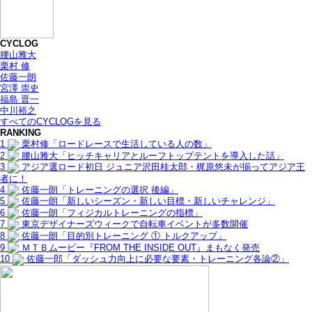
CYCLOG
腰山雅大
栗村 修
佐藤一朗
宮澤 崇史
福島 晋一
中川裕之
すべてのCYCLOGを見る
RANKING
1
栗村修「ロードレースで生活している人の数」
2
腰山雅大「ヒッチキャリアとルーフトップテントを導入した話」
3
アジア選ロード初日 ジュニア沢田桂太郎・梶原悠未が揃ってアジア王
者に！
4
佐藤一朗「トレーニングの選択 後編」
5
佐藤一朗「新しいシーズン・新しい目標・新しいチャレンジ」
6
佐藤一朗「フィジカルトレーニングの指標」
7
東京デザイナーズウィークで自転車イベントが多数開催
8
佐藤一朗「目的別トレーニング ① トルクアップ」
9
ＭＴＢムービー『FROM THE INSIDE OUT』まもなく発売
10
佐藤一郎「ダッシュ力向上に必要な要素・トレーニング各論②」