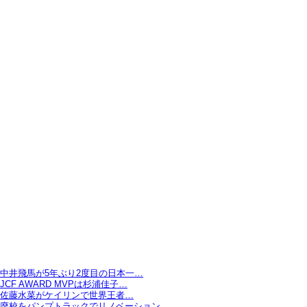
中井飛馬が5年ぶり2度目の日本一…
JCF AWARD MVPは杉浦佳子…
佐藤水菜がケイリンで世界王者…
廃校をパンプトラックでリノベーション…