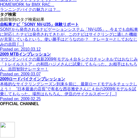
HOMEWORK for BMX RAC…
ランニングバイクの魅力とは？…
タグ検索
吉田智則のタグ検索結果
自転車ナビ「SONY NV-U35」体験リポート
SONYから発売されるナビゲーションシステム「NV-U35」。今までも自転車
に対応したナビは発売されてきたが、このナビはサイクリングに適した機能
が充実しているという。使い勝手はどうなのか？ ナレーターとしておなじ
みの吉田 […]
Posted on: 2010.03.12
2009 MTBインプレッション
マウンテンバイクの最新2009年モデル４台をシクロチャンネルではおなじみ
「トレイルストア」の和田ハジメさんに試乗してもらった。お相手はもちろ
ん、吉田智則ナレーター！
Posted on: 2009.03.07
2009ロードバイクインプレッション
本格的なサイクリングシーズン到来を前に、最新ロードモデルをチェックし
よう！ ”日本最速の店長”で有名な西谷雅史さんに４台の2009年モデルを試
乗してもらった。場所はもちろん、伊豆のサイクルスポーツ […]
Posted on: 2009.02.25
OFFICIAL CHANNEL