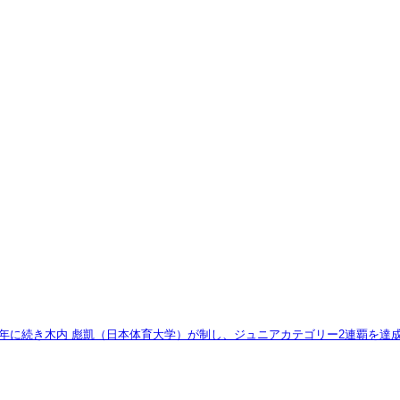
年に続き木内 彪凱（日本体育大学）が制し、ジュニアカテゴリー2連覇を達成