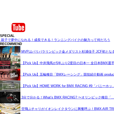
SPECIAL
親子で夢中になれる！成長できる！ランニングバイクの魅力って何だろう
RECOMMEND
MVPはパリパラリンピック金メダリスト杉浦佳子 JCF初と
【Pick Up】中井飛馬が5年ぶり2度目の日本一 全日本BMX選
【Pick Up】五輪種目「BMXレーシング」競技紹介動画 produce
【Pick Up】HOME WORK for BMX RACING #9「バニーホッ
3分で分かる！What’s BMX RACING? 〜オリンピック種目「
空飛ぶチャリがイオンレイクタウンに興奮呼ぶ！BMX-AIR TRIC