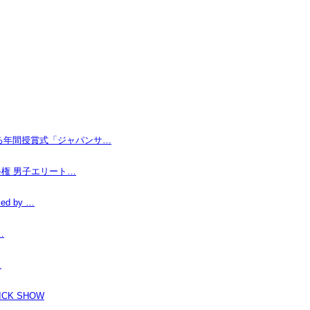
なる年間授賞式「ジャパンサ…
手権 男子エリート…
d by …
…
…
K SHOW