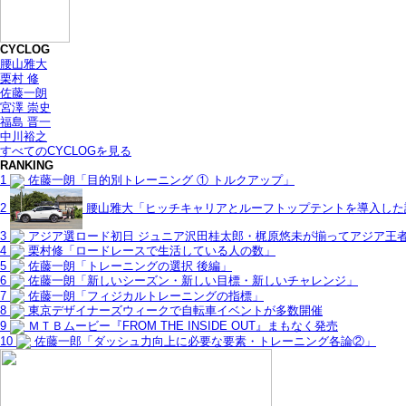
CYCLOG
腰山雅大
栗村 修
佐藤一朗
宮澤 崇史
福島 晋一
中川裕之
すべてのCYCLOGを見る
RANKING
1
佐藤一朗「目的別トレーニング ① トルクアップ」
2
腰山雅大「ヒッチキャリアとルーフトップテントを導入した
3
アジア選ロード初日 ジュニア沢田桂太郎・梶原悠未が揃ってアジア王
4
栗村修「ロードレースで生活している人の数」
5
佐藤一朗「トレーニングの選択 後編」
6
佐藤一朗「新しいシーズン・新しい目標・新しいチャレンジ」
7
佐藤一朗「フィジカルトレーニングの指標」
8
東京デザイナーズウィークで自転車イベントが多数開催
9
ＭＴＢムービー『FROM THE INSIDE OUT』まもなく発売
10
佐藤一郎「ダッシュ力向上に必要な要素・トレーニング各論②」