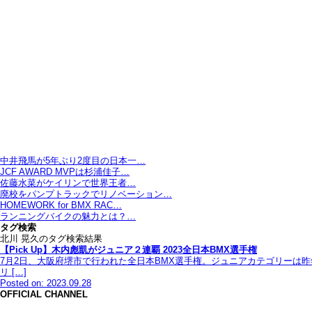
中井飛馬が5年ぶり2度目の日本一…
JCF AWARD MVPは杉浦佳子…
佐藤水菜がケイリンで世界王者…
廃校をパンプトラックでリノベーション…
HOMEWORK for BMX RAC…
ランニングバイクの魅力とは？…
タグ検索
北川 晃久のタグ検索結果
【Pick Up】木内彪凱がジュニア２連覇 2023全日本BMX選手権
7月2日、大阪府堺市で行われた全日本BMX選手権。ジュニアカテゴリーは昨
リ […]
Posted on: 2023.09.28
OFFICIAL CHANNEL