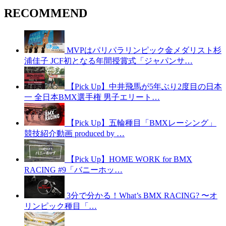
RECOMMEND
MVPはパリパラリンピック金メダリスト杉
浦佳子 JCF初となる年間授賞式「ジャパンサ…
【Pick Up】中井飛馬が5年ぶり2度目の日本
一 全日本BMX選手権 男子エリート…
【Pick Up】五輪種目「BMXレーシング」
競技紹介動画 produced by …
【Pick Up】HOME WORK for BMX
RACING #9「バニーホッ…
3分で分かる！What’s BMX RACING? 〜オ
リンピック種目「…