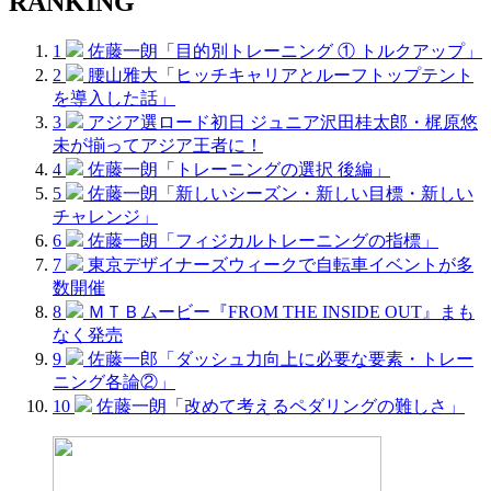
RANKING
1
佐藤一朗「目的別トレーニング ① トルクアップ」
2
腰山雅大「ヒッチキャリアとルーフトップテント
を導入した話」
3
アジア選ロード初日 ジュニア沢田桂太郎・梶原悠
未が揃ってアジア王者に！
4
佐藤一朗「トレーニングの選択 後編」
5
佐藤一朗「新しいシーズン・新しい目標・新しい
チャレンジ」
6
佐藤一朗「フィジカルトレーニングの指標」
7
東京デザイナーズウィークで自転車イベントが多
数開催
8
ＭＴＢムービー『FROM THE INSIDE OUT』まも
なく発売
9
佐藤一郎「ダッシュ力向上に必要な要素・トレー
ニング各論②」
10
佐藤一朗「改めて考えるペダリングの難しさ」