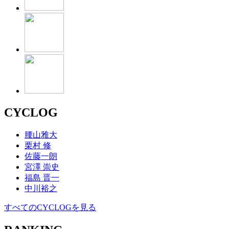
CYCLOG
腰山雅大
栗村 修
佐藤一朗
宮澤 崇史
福島 晋一
中川裕之
すべてのCYCLOGを見る