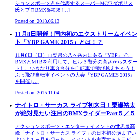
ションスポーツ界を代表するスーパーMCワダポリス
氏とプロBMX&#038 […]
Posted on: 2018.06.13
11月8日開催！国内初のエクストリームイベン
ト「YBP GAME 2015」とは！？
​11月8日（日）山梨県の八ヶ岳内にある『YBP』で、
BMXとMTBを利用して、ビル３階分の高さからスター
トし、いきなり車３台分を自転車で飛び越えちゃう！
ぶっ飛び自転車イベントの大会『YBP GAMES 2015』
を開催 […]
Posted on: 2015.11.04
ナイトロ・サーカス ライブ初来日！栗瀬裕太
が絶対見たい注目のBMXライダーPart５／５
アクションスポーツ・エンターテイメントの世界最高
峰「ナイトロ・サーカス ライブ」の日本初公演までい
よいよ１ヶ月を切った。 イベントを主宰するトラビ