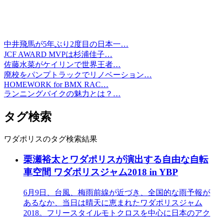
中井飛馬が5年ぶり2度目の日本一…
JCF AWARD MVPは杉浦佳子…
佐藤水菜がケイリンで世界王者…
廃校をパンプトラックでリノベーション…
HOMEWORK for BMX RAC…
ランニングバイクの魅力とは？…
タグ検索
ワダポリスのタグ検索結果
栗瀬裕太とワダポリスが演出する自由な自転
車空間 ワダポリスジャム2018 in YBP
6月9日、台風、梅雨前線が近づき、全国的な雨予報が
あるなか、当日は晴天に恵まれたワダポリスジャム
2018。フリースタイルモトクロスを中心に日本のアク