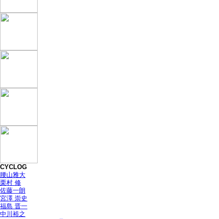
CYCLOG
腰山雅大
栗村 修
佐藤一朗
宮澤 崇史
福島 晋一
中川裕之