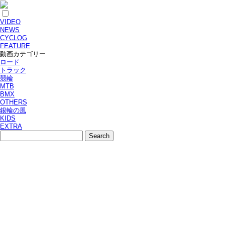
VIDEO
NEWS
CYCLOG
FEATURE
動画カテゴリー
ロード
トラック
競輪
MTB
BMX
OTHERS
銀輪の風
KIDS
EXTRA