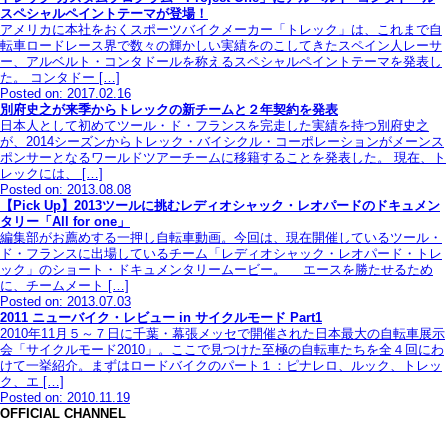
スペシャルペイントテーマが登場！
アメリカに本社をおくスポーツバイクメーカー「トレック」は、これまで自
転車ロードレース界で数々の輝かしい実績をのこしてきたスペイン人レーサ
ー、アルベルト・コンタドールを称えるスペシャルペイントテーマを発表し
た。 コンタドー […]
Posted on: 2017.02.16
別府史之が来季からトレックの新チームと２年契約を発表
日本人として初めてツール・ド・フランスを完走した実績を持つ別府史之
が、2014シーズンからトレック・バイシクル・コーポレーションがメーンス
ポンサーとなるワールドツアーチームに移籍することを発表した。 現在、ト
レックには、 […]
Posted on: 2013.08.08
【Pick Up】2013ツールに挑むレディオシャック・レオパードのドキュメン
タリー「All for one」
編集部がお薦めする一押し自転車動画。今回は、現在開催しているツール・
ド・フランスに出場しているチーム「レディオシャック・レオパード・トレ
ック」のショート・ドキュメンタリームービー。 エースを勝たせるため
に、チームメート […]
Posted on: 2013.07.03
2011 ニューバイク・レビュー in サイクルモード Part1
2010年11月５～７日に千葉・幕張メッセで開催された日本最大の自転車展示
会「サイクルモード2010」。ここで見つけた至極の自転車たちを全４回にわ
けて一挙紹介。まずはロードバイクのパート１：ピナレロ、ルック、トレッ
ク、エ […]
Posted on: 2010.11.19
OFFICIAL CHANNEL