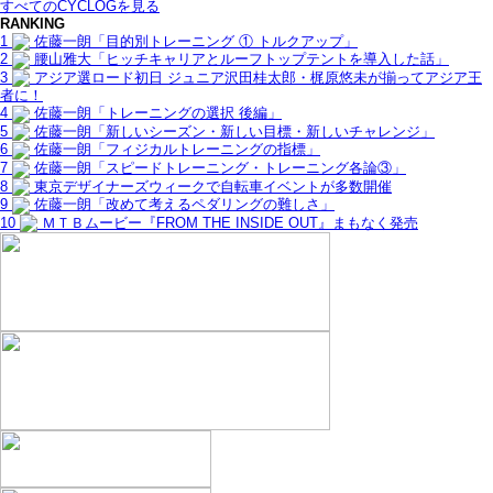
すべてのCYCLOGを見る
RANKING
1
佐藤一朗「目的別トレーニング ① トルクアップ」
2
腰山雅大「ヒッチキャリアとルーフトップテントを導入した話」
3
アジア選ロード初日 ジュニア沢田桂太郎・梶原悠未が揃ってアジア王
者に！
4
佐藤一朗「トレーニングの選択 後編」
5
佐藤一朗「新しいシーズン・新しい目標・新しいチャレンジ」
6
佐藤一朗「フィジカルトレーニングの指標」
7
佐藤一朗「スピードトレーニング・トレーニング各論③」
8
東京デザイナーズウィークで自転車イベントが多数開催
9
佐藤一朗「改めて考えるペダリングの難しさ」
10
ＭＴＢムービー『FROM THE INSIDE OUT』まもなく発売