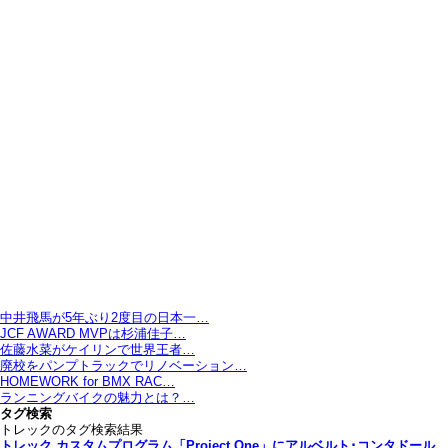
中井飛馬が5年ぶり2度目の日本一…
JCF AWARD MVPは杉浦佳子…
佐藤水菜がケイリンで世界王者…
廃校をパンプトラックでリノベーション…
HOMEWORK for BMX RAC…
ランニングバイクの魅力とは？…
タグ検索
トレックのタグ検索結果
トレック カスタムプログラム「Project One」にアルベルト･コンタドール