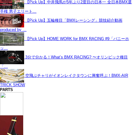
【Pick Up】中井飛馬が5年ぶり2度目の日本一 全日本BMX選
手権 男子エリート…
【Pick Up】五輪種目「BMXレーシング」競技紹介動画
produced by …
【Pick Up】HOME WORK for BMX RACING #9「バニーホ
ッ…
3分で分かる！What’s BMX RACING? 〜オリンピック種目
「…
空飛ぶチャリがイオンレイクタウンに興奮呼ぶ！BMX-AIR
TRICK SHOW
PARTS