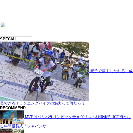
SPECIAL
親子で夢中になれる！成
長できる！ランニングバイクの魅力って何だろう
RECOMMEND
MVPはパリパラリンピック金メダリスト杉浦佳子 JCF初とな
る年間授賞式「ジャパンサ…